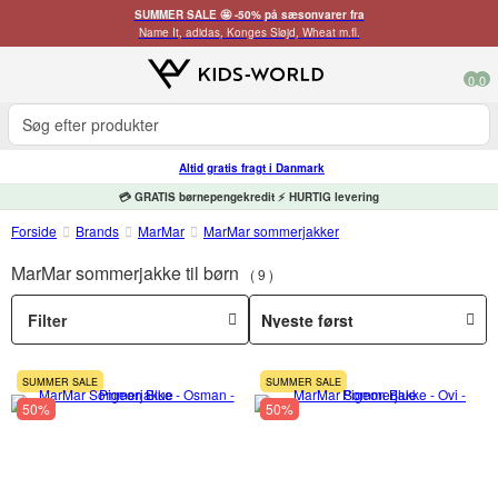
SUMMER SALE 🤩 -50% på sæsonvarer fra
Name It, adidas, Konges Sløjd, Wheat m.fl.
0
0
Altid gratis fragt i Danmark
💳 GRATIS børnepengekredit ⚡ HURTIG levering
Forside
Brands
MarMar
MarMar sommerjakker
MarMar sommerjakke til børn
9
Filter
SUMMER SALE
SUMMER SALE
50%
50%