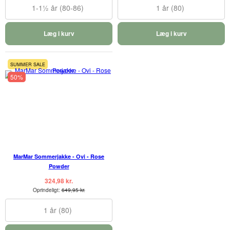
1-1½ år (80-86)
1 år (80)
Læg i kurv
Læg i kurv
SUMMER SALE
50%
MarMar Sommerjakke - Ovi - Rose
Powder
324,98 kr.
Oprindeligt:
649,95 kr.
1 år (80)