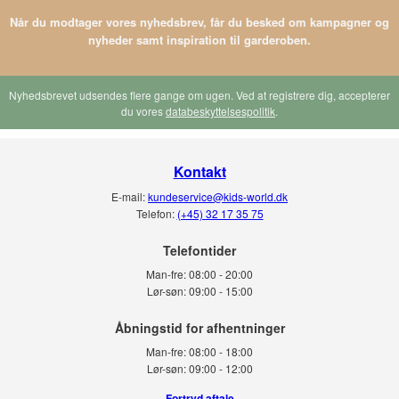
Når du modtager vores nyhedsbrev, får du besked om kampagner og
nyheder samt inspiration til garderoben.
Nyhedsbrevet udsendes flere gange om ugen. Ved at registrere dig, accepterer
du vores
databeskyttelsespolitik
.
Kontakt
E-mail:
kundeservice@kids-world.dk
Telefon:
(+45) 32 17 35 75
Telefontider
Man-fre:
08:00 - 20:00
Lør-søn:
09:00 - 15:00
Man-fre:
08:00 - 18:00
Lør-søn:
09:00 - 12:00
Fortryd aftale