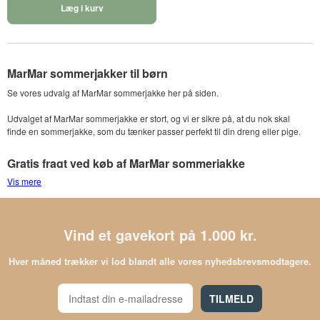
Læg i kurv
MarMar sommerjakker til børn
Se vores udvalg af MarMar sommerjakke her på siden.
Udvalget af MarMar sommerjakke er stort, og vi er sikre på, at du nok skal
finde en sommerjakke, som du tænker passer perfekt til din dreng eller pige.
Gratis fragt ved køb af MarMar sommerjakke
Vis mere
Lige som ved alle vores andre produkter, får du leveret din ordre helt gratis.
Vind et gavekort på 1.000 kr.
Hver måned trækker vi lod blandt alle vores nyhedsbrevsmodtagere.
TILMELD