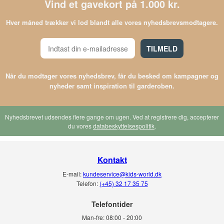
Vind et gavekort på 1.000 kr.
Hver måned trækker vi lod blandt alle vores nyhedsbrevsmodtagere.
TILMELD
Når du modtager vores nyhedsbrev, får du besked om kampagner og
nyheder samt inspiration til garderoben.
Nyhedsbrevet udsendes flere gange om ugen. Ved at registrere dig, accepterer
du vores
databeskyttelsespolitik
.
Kontakt
E-mail:
kundeservice@kids-world.dk
Telefon:
(+45) 32 17 35 75
Telefontider
Man-fre:
08:00 - 20:00