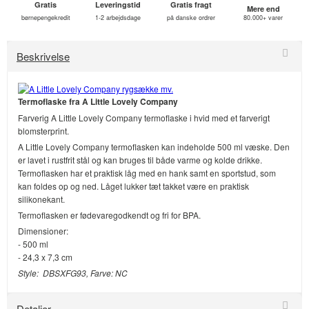
Gratis
Leveringstid
Gratis fragt
Mere end
børnepengekredit
1-2 arbejdsdage
på danske ordrer
80.000+ varer
Beskrivelse
Termoflaske
fra A Little Lovely Company
Farverig A Little Lovely Company termoflaske i hvid med et farverigt
blomsterprint.
A Little Lovely Company termoflasken kan indeholde 500 ml væske. Den
er lavet i rustfrit stål og kan bruges til både varme og kolde drikke.
Termoflasken har et praktisk låg med en hank samt en sportstud, som
kan foldes op og ned. Låget lukker tæt takket være en praktisk
silikonekant.
Termoflasken er fødevaregodkendt og fri for BPA.
Dimensioner:
- 500 ml
- 24,3 x 7,3 cm
Style: DBSXFG93, Farve: NC
Detaljer