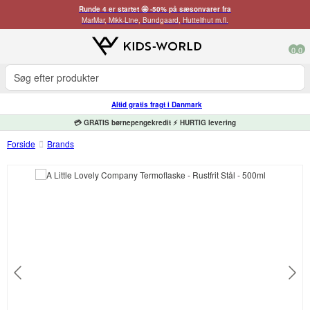
Runde 4 er startet 🤩 -50% på sæsonvarer fra
MarMar, Mikk-Line, Bundgaard, Huttelihut m.fl.
0
0
Altid gratis fragt i Danmark
💳 GRATIS børnepengekredit ⚡ HURTIG levering
Forside
Brands