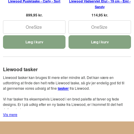
Liewood Pusletaske - Carly - Sort
Liewood Vådserviet Etui - 19 cm - Emi -
Sandy
899,95 kr.
114,95 kr.
OneSize
OneSize
Læg i kurv
Læg i kurv
Liewood tasker
Liewood tasker kan bruges til mere eller mindre alt. Det kan være en
udfordring at finde den helt rette Liewood taske, så giv jer endelig god tid til
at gennemse vores udvalg af fine
tasker
fra Liewood.
Vi har tasker fra eksempelvis Liewood i en bred palette af farver og fede
designs. Er I på udkig efter en ny taske fra Liewood, er I kommet til det helt
rigtige sted.
Vis mere
Lækkert udvalg af tasker fra f.eks. Liewood
Vi har et bredt udvalg af tasker fra mange smarte brands som eksempelvis