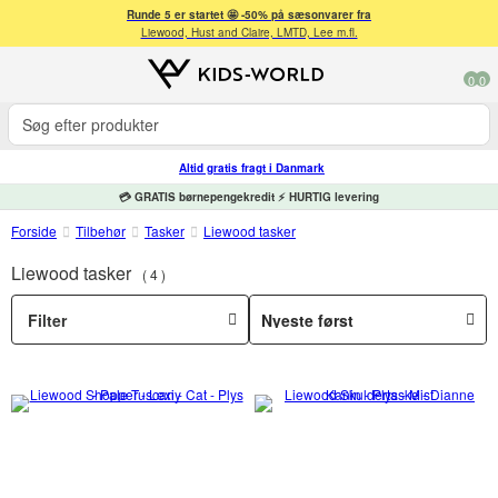
Runde 5 er startet 🤩 -50% på sæsonvarer fra
Liewood, Hust and Claire, LMTD, Lee m.fl.
0
0
Altid gratis fragt i Danmark
💳 GRATIS børnepengekredit ⚡ HURTIG levering
Forside
Tilbehør
Tasker
Liewood tasker
Liewood tasker
4
Filter