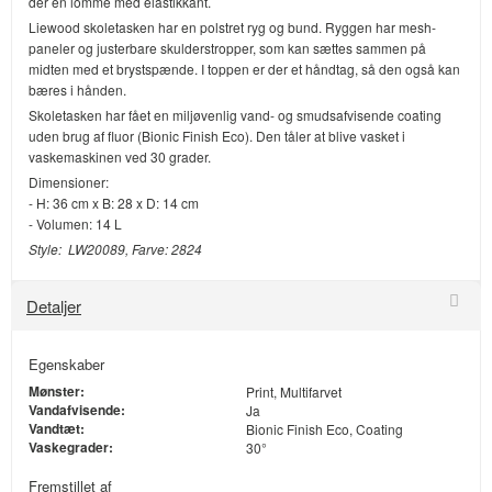
der en lomme med elastikkant.
Liewood skoletasken har en polstret ryg og bund. Ryggen har mesh-
paneler og justerbare skulderstropper, som kan sættes sammen på
midten med et brystspænde. I toppen er der et håndtag, så den også kan
bæres i hånden.
Skoletasken har fået en miljøvenlig vand- og smudsafvisende coating
uden brug af fluor (Bionic Finish Eco). Den tåler at blive vasket i
vaskemaskinen ved 30 grader.
Dimensioner:
- H: 36 cm x B: 28 x D: 14 cm
- Volumen: 14 L
Style: LW20089, Farve: 2824
Detaljer
Egenskaber
Mønster:
Print, Multifarvet
Vandafvisende:
Ja
Vandtæt:
Bionic Finish Eco, Coating
Vaskegrader:
30°
Fremstillet af