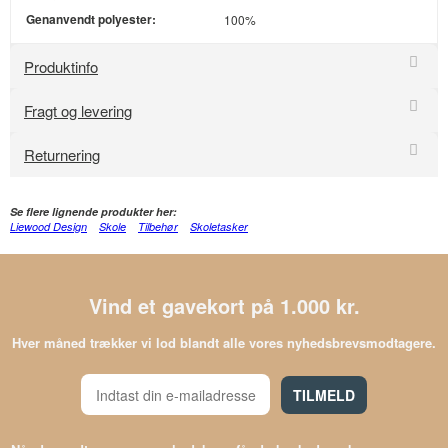
Genanvendt polyester:
100%
Produktinfo
Fragt og levering
Returnering
Se flere lignende produkter her:
Liewood Design
Skole
Tilbehør
Skoletasker
Vind et gavekort på 1.000 kr.
Hver måned trækker vi lod blandt alle vores nyhedsbrevsmodtagere.
TILMELD