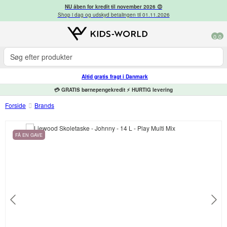
NU åben for kredit til november 2026 😍
Shop i dag og udskyd betalingen til 01.11.2026
0
0
Altid gratis fragt i Danmark
💳 GRATIS børnepengekredit ⚡ HURTIG levering
Forside
Brands
FÅ EN GAVE