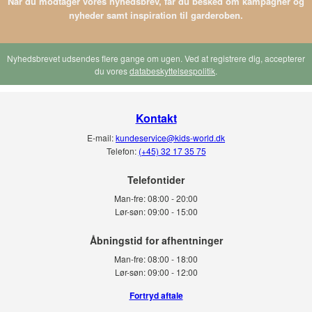
Når du modtager vores nyhedsbrev, får du besked om kampagner og
nyheder samt inspiration til garderoben.
Nyhedsbrevet udsendes flere gange om ugen. Ved at registrere dig, accepterer
du vores
databeskyttelsespolitik
.
Kontakt
E-mail:
kundeservice@kids-world.dk
Telefon:
(+45) 32 17 35 75
Telefontider
Man-fre:
08:00 - 20:00
Lør-søn:
09:00 - 15:00
Man-fre:
08:00 - 18:00
Lør-søn:
09:00 - 12:00
Fortryd aftale