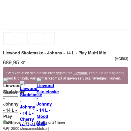
Liewood Skoletaske - Johnny - 14 L - Play Multi Mix
[HQ593]
689,95 kr.
*Ved køb af en skoletaske eller rygsæk fra
Liewood
, kan du få en nøglering
med til dit køb. Vær opmærksom på at gaven selv skal tilvælges i kurven.
Varianter:
På lager
- Sendes indenfor 24 timer
4,9
(12500 shopanmeldelser)