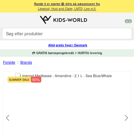
Runde 5 er startet 🤩 -50% på sæsonvarer fra
Liewood, Hust and Claire, LMTD, Lee m.fl.
0
0
Altid gratis fragt i Danmark
💳 GRATIS børnepengekredit ⚡ HURTIG levering
Forside
Brands
50%
SUMMER SALE