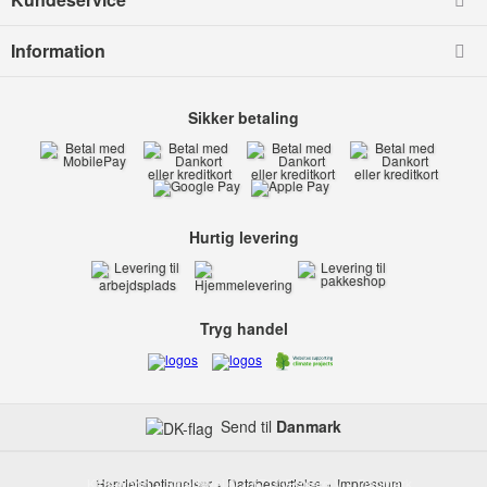
Information
Sikker betaling
Hurtig levering
Tryg handel
Send til
Danmark
Kids-world
Handelsbetingelser
Smedevej 6
Databeskyttelse
6710 Esbjerg V
Impressum
Danmark