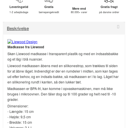
Leveringstid
Gratis
Gratis fragt
Mere end
1-2 arbejdsdage
børnepengekredit
80.000+ varer
på danske ordrer
Beskrivelse
Madkasse fra Liewood
Skøn Liewood madkasse i transparent plastik og med en indsastsbakke
og et låg i blå nuancer.
Liewood madkassen åbens med en silikonestrop, som trækkes til siden
for at åbne låget. Indvendigt er der en rumdeler i midten, som kan tages
ud efter behov, og en indsats-bakke, så madkassen er i to lag. Låget har
en silikonering rundt i kanten, så den lukker tæt.
Madkassen er BPA-fri, kan komme i opvaskemaskinen, men må ikke
bruges i mikroovnen. Den tåler dog op til 100 grader og helt ned til -10
grader.
Dimensioner:
- Længde: 15 cm
- Højde: 9,5 cm
- Bredde: 15 cm
- Volumen: 2,1 L