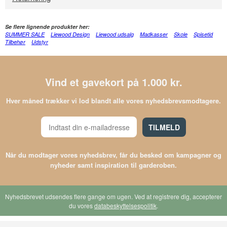
Se flere lignende produkter her:
SUMMER SALE
Liewood Design
Liewood udsalg
Madkasser
Skole
Spisetid
Tilbehør
Udstyr
Vind et gavekort på 1.000 kr.
Hver måned trækker vi lod blandt alle vores nyhedsbrevsmodtagere.
TILMELD
Når du modtager vores nyhedsbrev, får du besked om kampagner og
nyheder samt inspiration til garderoben.
Nyhedsbrevet udsendes flere gange om ugen. Ved at registrere dig, accepterer
du vores
databeskyttelsespolitik
.