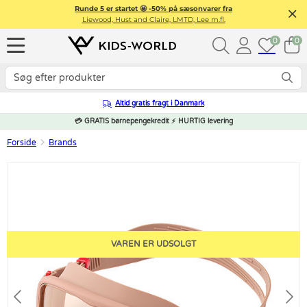
Runde 5 er startet 🤩 -50% på sæsonvarer fra
Liewood, Hust and Claire, LMTD, Lee m.fl.
0
0
Altid gratis fragt i Danmark
💳 GRATIS børnepengekredit ⚡ HURTIG levering
Forside
Brands
VAREN ER UDSOLGT