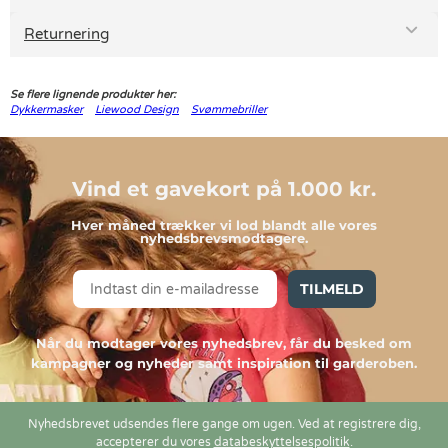
Returnering
Se flere lignende produkter her:
Dykkermasker
Liewood Design
Svømmebriller
Vind et gavekort på 1.000 kr.
Hver måned trækker vi lod blandt alle vores
nyhedsbrevsmodtagere.
TILMELD
Når du modtager vores nyhedsbrev, får du besked om
kampagner og nyheder samt inspiration til garderoben.
Nyhedsbrevet udsendes flere gange om ugen. Ved at registrere dig,
accepterer du vores
databeskyttelsespolitik
.