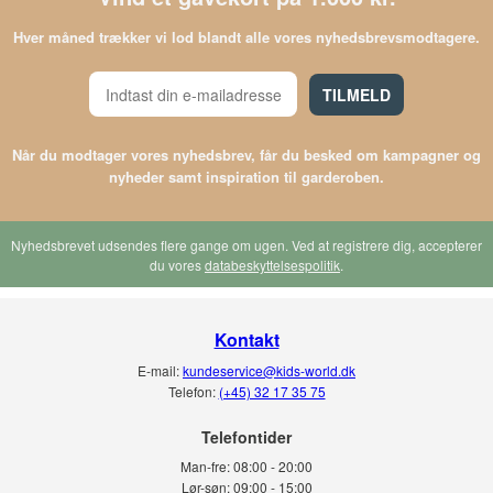
Hver måned trækker vi lod blandt alle vores nyhedsbrevsmodtagere.
TILMELD
Når du modtager vores nyhedsbrev, får du besked om kampagner og
nyheder samt inspiration til garderoben.
Nyhedsbrevet udsendes flere gange om ugen. Ved at registrere dig, accepterer
du vores
databeskyttelsespolitik
.
Kontakt
E-mail:
kundeservice@kids-world.dk
Telefon:
(+45) 32 17 35 75
Telefontider
Man-fre:
08:00 - 20:00
Lør-søn:
09:00 - 15:00