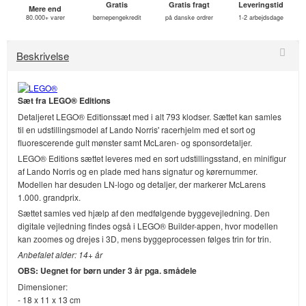
Gratis
Gratis fragt
Leveringstid
Mere end
80.000+ varer
børnepengekredit
på danske ordrer
1-2 arbejdsdage
Beskrivelse
Sæt fra LEGO® Editions
Detaljeret LEGO® Editionssæt med i alt 793 klodser. Sættet kan samles
til en udstillingsmodel af Lando Norris' racerhjelm med et sort og
fluorescerende gult mønster samt McLaren- og sponsordetaljer.
LEGO® Editions sættet leveres med en sort udstillingsstand, en minifigur
af Lando Norris og en plade med hans signatur og kørernummer.
Modellen har desuden LN-logo og detaljer, der markerer McLarens
1.000. grandprix.
Sættet samles ved hjælp af den medfølgende byggevejledning. Den
digitale vejledning findes også i LEGO® Builder-appen, hvor modellen
kan zoomes og drejes i 3D, mens byggeprocessen følges trin for trin.
Anbefalet alder: 14+ år
OBS: Uegnet for børn under 3 år pga. smådele
Dimensioner:
- 18 x 11 x 13 cm