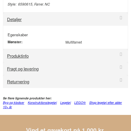
Style: 6590615, Farve: NC
Detaljer
Egenskaber
Mønster:
Multifarvet
Produktinfo
Fragt og levering
Returnering
Se flere lignende produkter her:
Byg og klodser
Konstruktionslegetøj
Legetøj
LEGO®
Shop legetøj efter alder
10+ år
Vind et gavekort på 1.000 kr.