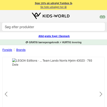
Spar 20% på udvalgt Yumbox 🥳
Se hele udvalget her 🤩
0
0
Altid gratis fragt i Danmark
💳 GRATIS børnepengekredit ⚡ HURTIG levering
Forside
Brands