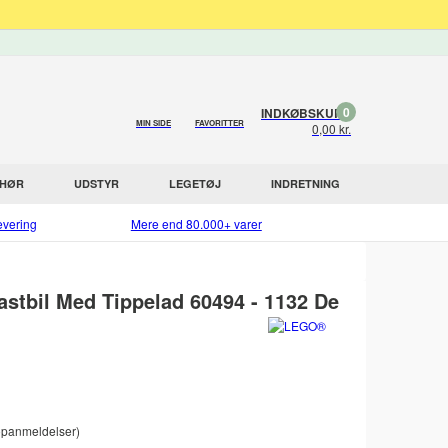
0
INDKØBSKURV
MIN SIDE
FAVORITTER
0,00 kr.
EHØR
UDSTYR
LEGETØJ
INDRETNING
evering
Mere end 80.000+ varer
stbil Med Tippelad 60494 - 1132 De
panmeldelser)