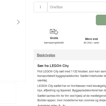
OneSize
Gratis
Mere end
børnepengekredit
80.000+ varer
Beskrivelse
Sæt fra LEGO® City
Flot LEGO® City sæt med 1132 klodser, som kan samle
transportabelt byggepladskontor. Sættet indeholder des
værktøj.
LEGO® City sættet har en frontlæsser med bevægelig sk
hjul, affjedring og tippelad. Byggepladskontoret kan 
Sættet samles trin for trin ved hjælp af de medfølge
Builder-appen, hvor modellerne kan zoomes og dreje
Anbefalet alder: 8+ år