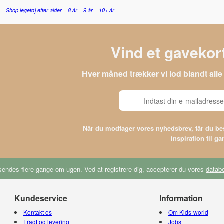
Shop legetøj efter alder
8 år
9 år
10+ år
Vind et gavekort
Hver måned trækker vi lod blandt al
Når du modtager vores nyhedsbrev, får du 
inspiration til g
endes flere gange om ugen. Ved at registrere dig, accepterer du vores
databe
Kundeservice
Information
Kontakt os
Om Kids-world
Fragt og levering
Jobs