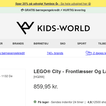
Spar 20% på udvalgt Yumbox 🥳
- Se hele udvalget her 🤩
💳 GRATIS børnepengekredit ⚡ HURTIG levering
ER
BRANDS
BØRNETØJ
SKO
SPORT
TILB
is børnepengekredit
740+ brands
1-2 dages l
LEGO® City - Frontlæsser Og La
[HQ266]
859,95 kr.
På lager
- Sendes indenfor 24 timer
4,9
(12500 sho