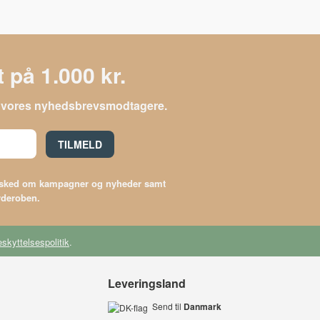
 på 1.000 kr.
le vores nyhedsbrevsmodtagere.
TILMELD
besked om kampagner og nyheder samt
arderoben.
skyttelsespolitik
.
Leveringsland
Send til
Danmark