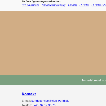
Se flere lignende produkter her:
Byg og klodser
Konstruktionslegetøj
Legetøj
LEGO®
LEGO® City
Nyhedsbrevet uds
Kontakt
E-mail:
kundeservice@kids-world.dk
Telefon:
(+45) 32 17 35 75