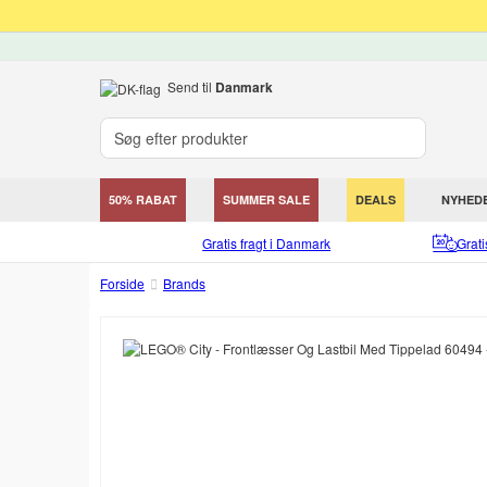
Send til
Danmark
50% RABAT
SUMMER SALE
DEALS
NYHED
Gratis fragt i Danmark
Grat
Forside
Brands