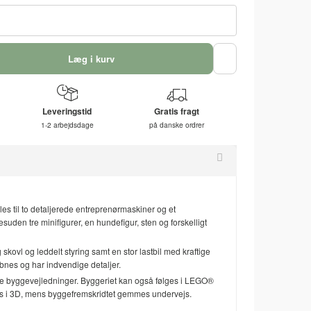
Læg i kurv
Leveringstid
Gratis fragt
1-2 arbejdsdage
på danske ordrer
s til to detaljerede entreprenørmaskiner og et
uden tre minifigurer, en hundefigur, sten og forskelligt
ovl og leddelt styring samt en stor lastbil med kraftige
åbnes og har indvendige detaljer.
nde byggevejledninger. Byggeriet kan også følges i LEGO®
s i 3D, mens byggefremskridtet gemmes undervejs.