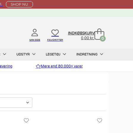
l.
SHOP NU
INDKØBSKURV
0,00 kr.
0
MIN SIDE
FAVORITTER
R
UDSTYR
LEGETØJ
INDRETNING
evering
Mere end 80.000+ varer