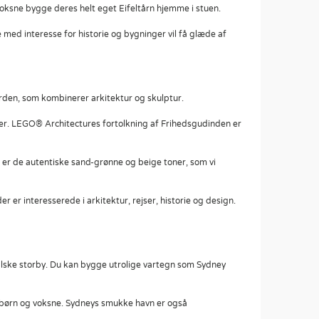
voksne bygge deres helt eget Eifeltårn hjemme i stuen.
med interesse for historie og bygninger vil få glæde af
den, som kombinerer arkitektur og skulptur.
rer. LEGO® Architectures fortolkning af Frihedsgudinden er
er de autentiske sand-grønne og beige toner, som vi
er interesserede i arkitektur, rejser, historie og design.
alske storby. Du kan bygge utrolige vartegn som Sydney
 børn og voksne. Sydneys smukke havn er også