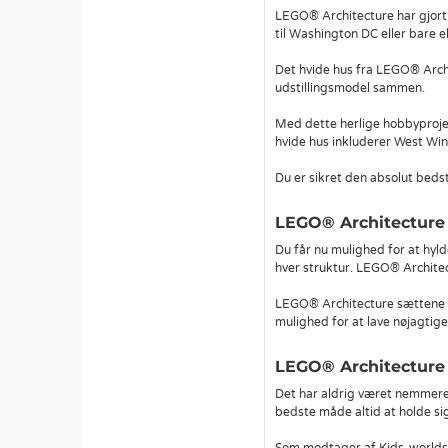
LEGO® Architecture har gjort 
til Washington DC eller bare e
Det hvide hus fra LEGO® Archi
udstillingsmodel sammen.
Med dette herlige hobbyproje
hvide hus inkluderer West Wi
Du er sikret den absolut beds
LEGO® Architecture
Du får nu mulighed for at hyl
hver struktur. LEGO® Architec
LEGO® Architecture sættene 
mulighed for at lave nøjagtig
LEGO® Architecture t
Det har aldrig været nemmere 
bedste måde altid at holde si