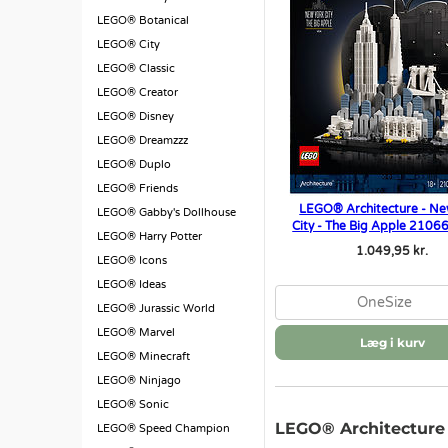
LEGO® Botanical
LEGO® City
LEGO® Classic
LEGO® Creator
LEGO® Disney
LEGO® Dreamzzz
LEGO® Duplo
LEGO® Friends
LEGO® Architecture - Ne
LEGO® Gabby's Dollhouse
City - The Big Apple 2106
LEGO® Harry Potter
1.049,95 kr.
LEGO® Icons
LEGO® Ideas
OneSize
LEGO® Jurassic World
LEGO® Marvel
Læg i kurv
LEGO® Minecraft
LEGO® Ninjago
LEGO® Sonic
LEGO® Architecture
LEGO® Speed Champion