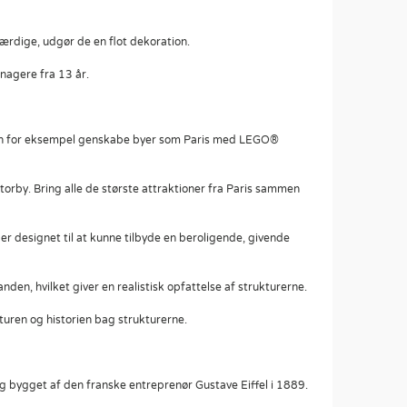
færdige, udgør de en flot dekoration.
nagere fra 13 år.
 kan for eksempel genskabe byer som Paris med LEGO®
orby. Bring alle de største attraktioner fra Paris sammen
 designet til at kunne tilbyde en beroligende, givende
den, hvilket giver en realistisk opfattelse af strukturerne.
uren og historien bag strukturerne.
 og bygget af den franske entreprenør Gustave Eiffel i 1889.