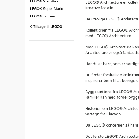
LEGO® Star Wars
LEGO® Architecture er kollekt
kreative for alle.
LEGO® Super Mario
LEGO® Technic
De utrolige LEGO® Architectur
Tilbage til LEGO®
Kollektionen fra LEGO® Archit
med LEGO® Architecture.
Med LEGO® Architecture kan b
Architecture er også fantasti
Har du et barn, som er særlig
Du finder forskellige kollekt
inspirerer børn til at besøge 
Byggesættene fra LEGO® Archit
Familier kan med fordel byg
Historien om LEGO® Architect
vartegn fra Chicago.
Da LEGO® koncernen så hans 
Det første LEGO® Architecture