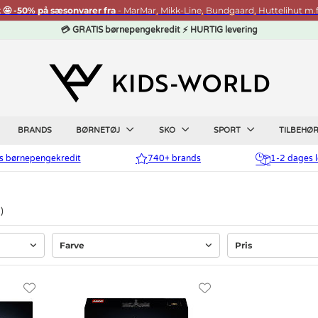
t 🤩 -50% på sæsonvarer fra
- MarMar, Mikk-Line, Bundgaard, Huttelihut m.f
💳 GRATIS børnepengekredit ⚡ HURTIG levering
BRANDS
BØRNETØJ
SKO
SPORT
TILBEHØ
is børnepengekredit
740+ brands
1-2 dages l
4
Farve
Pris