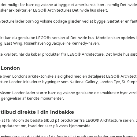
det muligt for børn og voksne at bygge et amerikansk ikon - nemlig Det hvid
lsker arkitektur, er LEGO® Architectures Det hvide hus ideelt.
tecture lader børn og voksne opdage glæden ved at bygge. Sættet er en fanta
kt kan du genskabe LEGO®s version af Det hvide hus. Modellen kan opdeles i 
ng, East Wing, Rosenhaven og Jacqueline Kennedy-haven.
te kvalitet, når du køber produkter fra LEGO® Architecture. Det hvide hus sætt
 London
de byen Londons arkitektoniske alsidighed med en detaljeret LEGO® Architect
ture London inkluderer bygninger som National Gallery, London Eye, St. Step
såsom London lader større børn og voksne genskabe de smukkeste byer verd
e gengivelser af kendte monumenter.
ilbud direkte i din indbakke
at få info om de bedste tilbud på produkter fra LEGO® Architecture serien. D
g opdateret om, hvad der sker på vores hjemmeside.