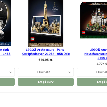
w York
LEGO® Architecture - Paris -
LEGO® Archi
6 - 1465
Kærlighedsbyen 21064 - 958 Dele
Neuschwanstein
3455 
649,95 kr.
1.774,9
OneSize
OneSi
Læg i kurv
Læg i 