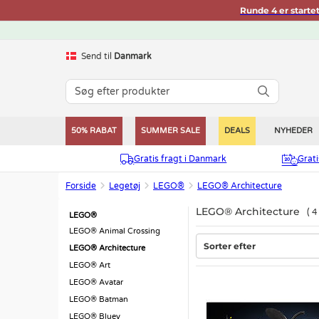
Runde 4 er starte
Send til
Danmark
50% RABAT
SUMMER SALE
DEALS
NYHEDER
Gratis fragt i Danmark
Grat
Forside
Legetøj
LEGO®
LEGO® Architecture
LEGO® Architecture
LEGO®
LEGO® Animal Crossing
Sorter efter
LEGO® Architecture
LEGO® Art
LEGO® Avatar
LEGO® Batman
LEGO® Bluey