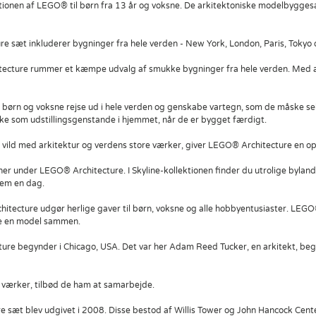
ionen af LEGO® til børn fra 13 år og voksne. De arkitektoniske modelbyggesæt
e sæt inkluderer bygninger fra hele verden - New York, London, Paris, Tokyo
ecture rummer et kæmpe udvalg af smukke bygninger fra hele verden. Med alle
ørn og voksne rejse ud i hele verden og genskabe vartegn, som de måske selv
ske som udstillingsgenstande i hjemmet, når de er bygget færdigt.
t vild med arkitektur og verdens store værker, giver LEGO® Architecture en 
ioner under LEGO® Architecture. I Skyline-kollektionen finder du utrolige byla
dem en dag.
ecture udgør herlige gaver til børn, voksne og alle hobbyentusiaster. LEGO®
ge en model sammen.
ure begynder i Chicago, USA. Det var her Adam Reed Tucker, en arkitekt, beg
værker, tilbød de ham at samarbejde.
 sæt blev udgivet i 2008. Disse bestod af Willis Tower og John Hancock Center