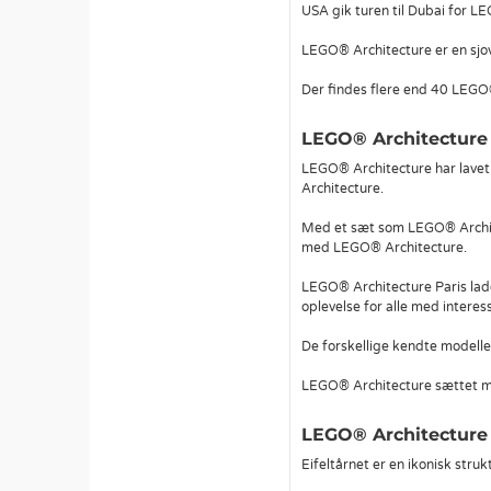
USA gik turen til Dubai for L
LEGO® Architecture er en sjov 
Der findes flere end 40 LEGO®
LEGO® Architecture 
LEGO® Architecture har lavet
Architecture.
Med et sæt som LEGO® Architec
med LEGO® Architecture.
LEGO® Architecture Paris lade
oplevelse for alle med interess
De forskellige kendte modeller
LEGO® Architecture sættet me
LEGO® Architecture 
Eifeltårnet er en ikonisk stru