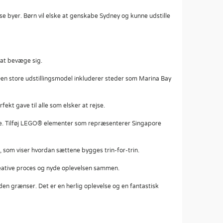
e byer. Børn vil elske at genskabe Sydney og kunne udstille
 at bevæge sig.
n store udstillingsmodel inkluderer steder som Marina Bay
kt gave til alle som elsker at rejse.
e. Tilføj LEGO® elementer som repræsenterer Singapore
 som viser hvordan sættene bygges trin-for-trin.
reative proces og nyde oplevelsen sammen.
n grænser. Det er en herlig oplevelse og en fantastisk