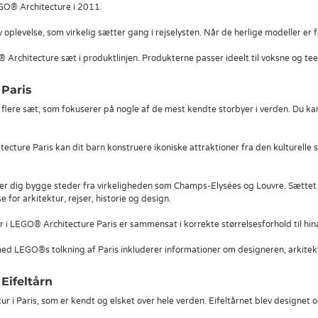
EGO® Architecture i 2011.
oplevelse, som virkelig sætter gang i rejselysten. Når de herlige modeller er 
 Architecture sæt i produktlinjen. Produkterne passer ideelt til voksne og tee
Paris
 flere sæt, som fokuserer på nogle af de mest kendte storbyer i verden. Du
ture Paris kan dit barn konstruere ikoniske attraktioner fra den kulturelle st
r dig bygge steder fra virkeligheden som Champs-Elysées og Louvre. Sættet er
e for arkitektur, rejser, historie og design.
 i LEGO® Architecture Paris er sammensat i korrekte størrelsesforhold til hinan
d LEGO®s tolkning af Paris inkluderer informationer om designeren, arkitekt
Eifeltårn
ktur i Paris, som er kendt og elsket over hele verden. Eifeltårnet blev designet