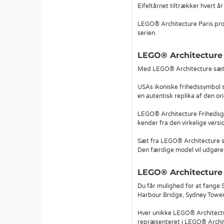
Eifeltårnet tiltrækker hvert 
LEGO® Architecture Paris prod
serien.
LEGO® Architecture
Med LEGO® Architecture sæt s
USAs ikoniske frihedssymbol s
en autentisk replika af den ori
LEGO® Architecture Frihedsgu
kender fra den virkelige versi
Sæt fra LEGO® Architecture som
Den færdige model vil udgøre
LEGO® Architecture
Du får mulighed for at fange 
Harbour Bridge, Sydney Tower
Hver unikke LEGO® Architectu
repræsenteret i LEGO® Archit