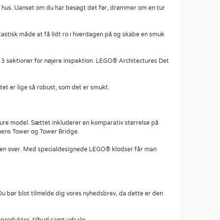
e hus. Uanset om du har besøgt det før, drømmer om en tur
stisk måde at få lidt ro i hverdagen på og skabe en smuk
3 sektioner for nøjere inspektion. LEGO® Architectures Det
et er lige så robust, som det er smukt.
ure model. Sættet inkluderer en komparativ størrelse på
hens Tower og Tower Bridge.
en over. Med specialdesignede LEGO® klodser får man
u bør blot tilmelde dig vores nyhedsbrev, da dette er den