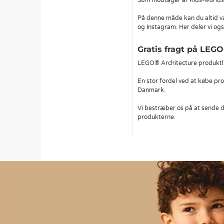
Som modtager af Kids-worlds n
På denne måde kan du altid væ
og Instagram. Her deler vi ogs
Gratis fragt på LEG
LEGO® Architecture produktlin
En stor fordel ved at købe pro
Danmark.
Vi bestræber os på at sende d
produkterne.