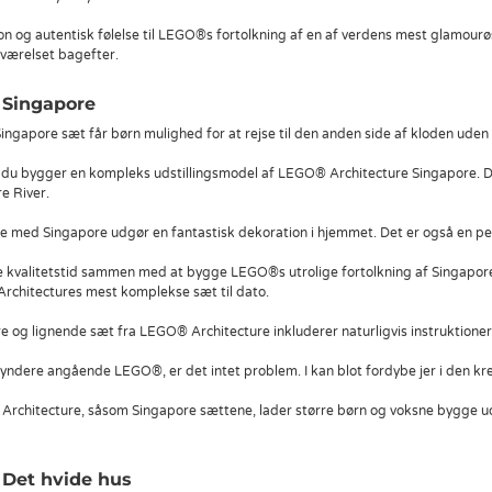
on og autentisk følelse til LEGO®s fortolkning af en af verdens mest glamourøs
værelset bagefter.
 Singapore
gapore sæt får børn mulighed for at rejse til den anden side af kloden uden
 du bygger en kompleks udstillingsmodel af LEGO® Architecture Singapore. De
e River.
 med Singapore udgør en fantastisk dekoration i hjemmet. Det er også en perfe
 kvalitetstid sammen med at bygge LEGO®s utrolige fortolkning af Singapor
Architectures mest komplekse sæt til dato.
og lignende sæt fra LEGO® Architecture inkluderer naturligvis instruktioner,
egyndere angående LEGO®, er det intet problem. I kan blot fordybe jer i den k
rchitecture, såsom Singapore sættene, lader større børn og voksne bygge ude
 Det hvide hus