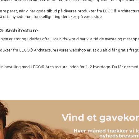
yhedsbrev er du altid en af de første til at modtage nyheder om nye brands, 
re parat, når vi har gode tilbud på diverse produkter fra LEGO® Architectur
å ofte nyheder om forskellige ting der sker, på vores side.
O® Architecture
jen er stor og udvides ofte. Hos Kids-world har vi altid de nyeste og mest s
dukter fra LEGO® Architecture i vores webshop er, at du altid får gratis fragt
in bestilling med LEGO® Architecture inden for 1-2 hverdage. Du får dermed di
Vind et gavekort
Hver måned trækker vi lo
nyhedsbrevsmo