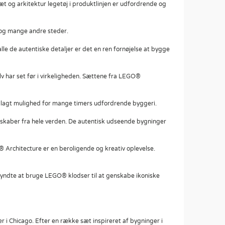
 og arkitektur legetøj i produktlinjen er udfordrende og
 og mange andre steder.
 de autentiske detaljer er det en ren fornøjelse at bygge
 har set før i virkeligheden. Sættene fra LEGO®
oplagt mulighed for mange timers udfordrende byggeri.
ndskaber fra hele verden. De autentisk udseende bygninger
 Architecture er en beroligende og kreativ oplevelse.
yndte at bruge LEGO® klodser til at genskabe ikoniske
 i Chicago. Efter en række sæt inspireret af bygninger i