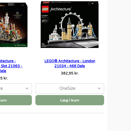
tecture -
LEGO® Architecture - London
 Slot 21063 -
21034 - 468 Dele
Dele
382,95 kr.
5 kr.
ze
OneSize
kurv
Læg i kurv