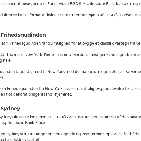
år millioner af besøgende til Paris. Med LEGO® Architecture Paris kan børn og 
ukterne har til formål at hylde arkitekturen ved hjælp af LEGO® klodser. Alle 
 Frihedsgudinden
om Frihedsgudinden får du mulighed for at bygge et klassisk vartegn fra ver
tår i havnen i New York. Det er nok en af verdens mest genkendelige skulptu
ginale.
dinden tager dig med til New York med de mange utrolige detaljer. Farverne 
on.
 Frihedsgudinden fra New York leverer en utrolig byggeoplevelse for alle, der 
 en flot dekorationsgenstand i hjemmet.
 Sydney
Sydneys ikoniske look med et LEGO® Architecture sæt inspireret af den austr
 og Deutsche Bank Place.
re Sydney struktur udgør en beroligende og inspirerende oplevelse for både
ecture Sydney sættet.