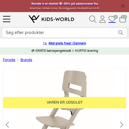
Runde 4 er startet 🤩 -50% på sæsonvarer fra
MarMar, Mikk-Line, Bundgaard, Huttelihut m.fl.
0
0
Altid gratis fragt i Danmark
💳 GRATIS børnepengekredit ⚡ HURTIG levering
Forside
Brands
VAREN ER UDSOLGT