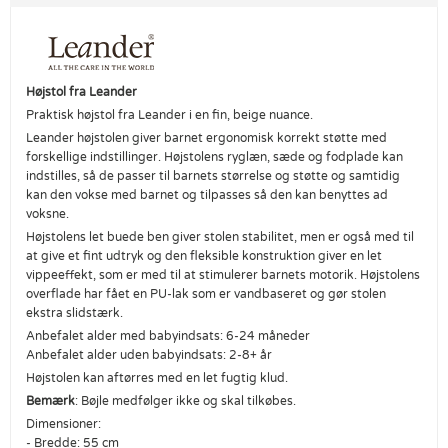
Højstol fra Leander
Praktisk højstol fra Leander i en fin, beige nuance.
Leander højstolen giver barnet ergonomisk korrekt støtte med
forskellige indstillinger. Højstolens ryglæn, sæde og fodplade kan
indstilles, så de passer til barnets størrelse og støtte og samtidig
kan den vokse med barnet og tilpasses så den kan benyttes ad
voksne.
Højstolens let buede ben giver stolen stabilitet, men er også med til
at give et fint udtryk og den fleksible konstruktion giver en let
vippeeffekt, som er med til at stimulerer barnets motorik. Højstolens
overflade har fået en PU-lak som er vandbaseret og gør stolen
ekstra slidstærk.
Anbefalet alder med babyindsats: 6-24 måneder
Anbefalet alder uden babyindsats: 2-8+ år
Højstolen kan aftørres med en let fugtig klud.
Bemærk
: Bøjle medfølger ikke og skal tilkøbes.
Dimensioner:
- Bredde: 55 cm