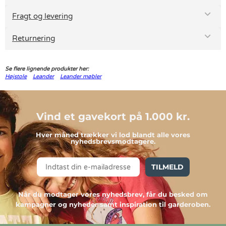
Fragt og levering
Returnering
Se flere lignende produkter her:
Højstole
Leander
Leander møbler
Vind et gavekort på 1.000 kr.
Hver måned trækker vi lod blandt alle vores
nyhedsbrevsmodtagere.
TILMELD
Når du modtager vores nyhedsbrev, får du besked om
kampagner og nyheder samt inspiration til garderoben.