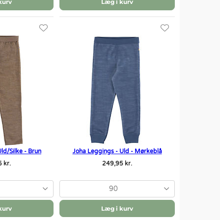
kurv
Læg i kurv
ld/Silke - Brun
Joha Leggings - Uld - Mørkeblå
 kr.
249,95 kr.
90
kurv
Læg i kurv