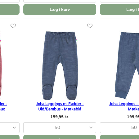
Læg i kurv
Læg i 
er -
Joha Leggings m. Fødder -
Joha Leggings -
aux
Uld/Bambus - Mørkeblå
Mørke
159,95 kr.
199,95
50
50