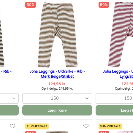
50%
50%
- Rib -
Joha Leggings - Uld/Silke - Rib -
Joha Leggings - Ul
t
Mørk Beige/Stribet
Lyng/St
124,98 kr.
124,98
Oprindeligt:
249,95 kr.
Oprindeligt:
150
150
Læg i kurv
Læg i 
SUMMER SALE
SUMMER SALE