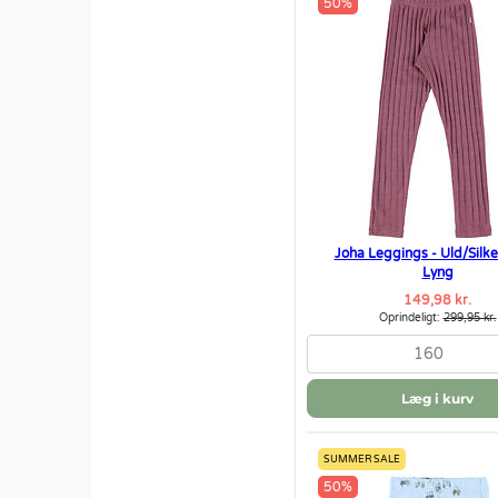
50%
Joha Leggings - Uld/Silke 
Lyng
149,98 kr.
Oprindeligt:
299,95 kr.
160
Læg i kurv
SUMMER SALE
50%