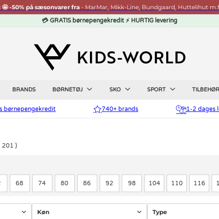
t 🤩 -50% på sæsonvarer fra
- MarMar, Mikk-Line, Bundgaard, Huttelihut m.f
💳 GRATIS børnepengekredit ⚡ HURTIG levering
BRANDS
BØRNETØJ
SKO
SPORT
TILBEHØ
is børnepengekredit
740+ brands
1-2 dages l
201
2
68
74
80
86
92
98
104
110
116
Køn
Type