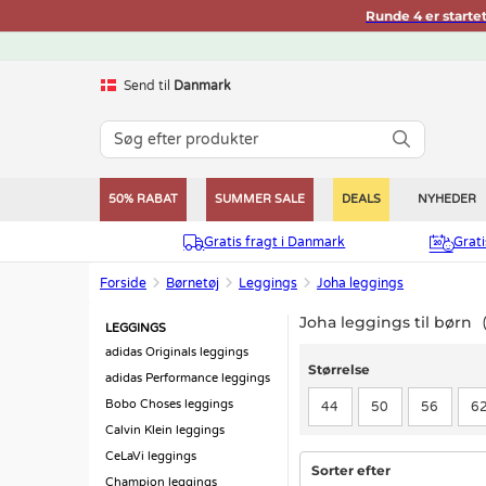
Runde 4 er starte
Send til
Danmark
50% RABAT
SUMMER SALE
DEALS
NYHEDER
Gratis fragt i Danmark
Grat
Forside
Børnetøj
Leggings
Joha leggings
Joha leggings til børn
LEGGINGS
adidas Originals leggings
Størrelse
Størrelse
adidas Performance leggings
Bobo Choses leggings
44
50
56
6
Calvin Klein leggings
CeLaVi leggings
Sorter efter
Champion leggings