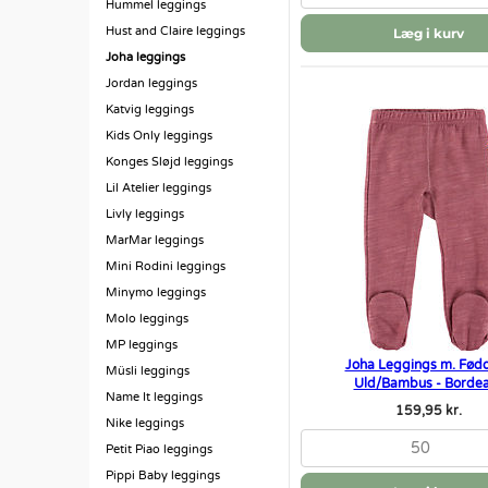
Hummel leggings
Hust and Claire leggings
Læg i kurv
Joha leggings
Jordan leggings
Katvig leggings
Kids Only leggings
Konges Sløjd leggings
Lil Atelier leggings
Livly leggings
MarMar leggings
Mini Rodini leggings
Minymo leggings
Molo leggings
MP leggings
Joha Leggings m. Fødd
Müsli leggings
Uld/Bambus - Borde
Name It leggings
159,95 kr.
Nike leggings
50
Petit Piao leggings
Pippi Baby leggings