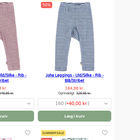
50%
d/Silke - Rib -
Joha Leggings - Uld/Silke - Rib -
ribet
Blå/Stribet
 kr.
164,98 kr.
249,95 kr.
Oprindeligt:
329,95 kr.
160 (
+40,00 kr.
)
kurv
Læg i kurv
SUMMER SALE