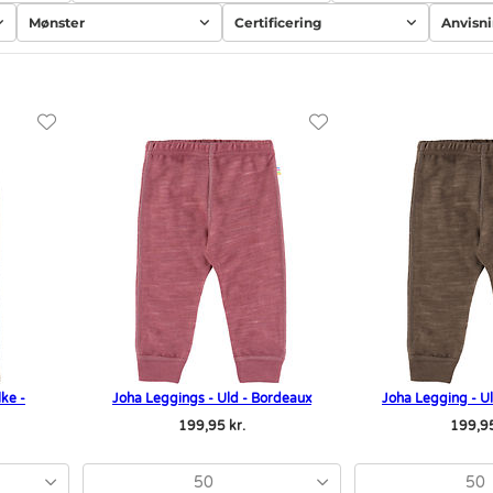
Mønster
Certificering
Anvisn
lke -
Joha Leggings - Uld - Bordeaux
Joha Legging - U
199,95 kr.
199,95
50
50