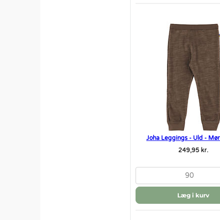
Joha Leggings - Uld - Mø
249,95 kr.
90
Læg i kurv