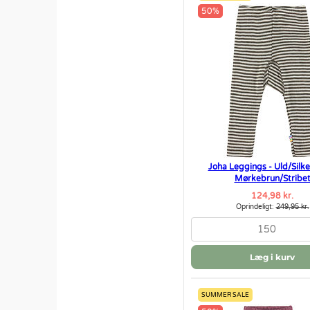
50%
Joha Leggings - Uld/Silke 
Mørkebrun/Stribe
124,98 kr.
Oprindeligt:
249,95 kr.
150
Læg i kurv
SUMMER SALE