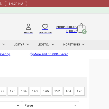
l.
SHOP NU
INDKØBSKURV
0,00 kr.
0
MIN SIDE
FAVORITTER
R
UDSTYR
LEGETØJ
INDRETNING
evering
Mere end 80.000+ varer
122
128
134
140
146
152
164
170
Farve