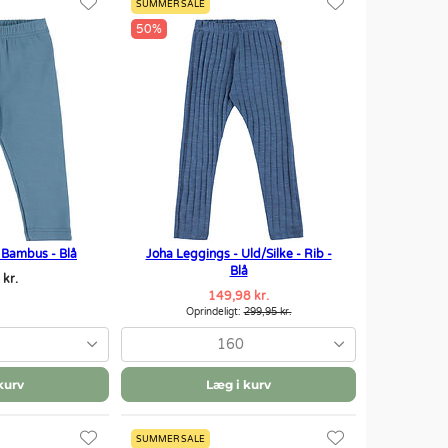
SUMMER SALE
50%
 Bambus - Blå
Joha Leggings - Uld/Silke - Rib -
Blå
 kr.
149,98 kr.
Oprindeligt:
299,95 kr.
160
kurv
Læg i kurv
SUMMER SALE