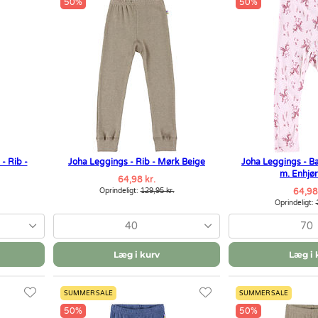
50%
50%
- Rib -
Joha Leggings - Rib - Mørk Beige
Joha Leggings - B
m. Enhjø
64,98 kr.
Oprindeligt:
129,95 kr.
64,98
Oprindeligt:
40
70
Læg i kurv
Læg i 
SUMMER SALE
SUMMER SALE
50%
50%