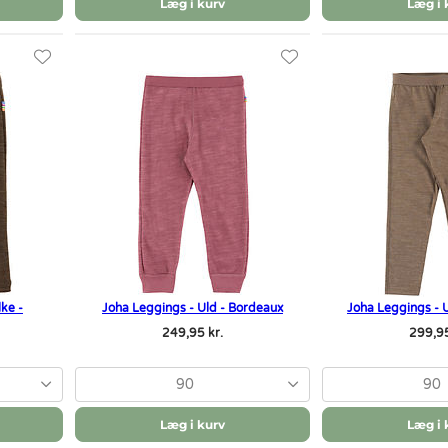
Læg i kurv
Læg i 
lke -
Joha Leggings - Uld - Bordeaux
Joha Leggings - U
249,95 kr.
299,95
90
90
Læg i kurv
Læg i 