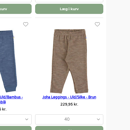
kurv
Læg i kurv
 Uld/Bambus -
Joha Leggings - Uld/Silke - Brun
blå
229,95 kr.
 kr.
40