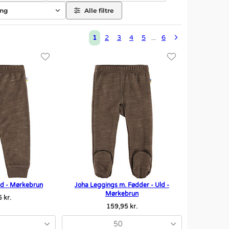
ing
Alle filtre
1
2
3
4
5
6
...
ld - Mørkebrun
Joha Leggings m. Fødder - Uld -
Mørkebrun
 kr.
159,95 kr.
50