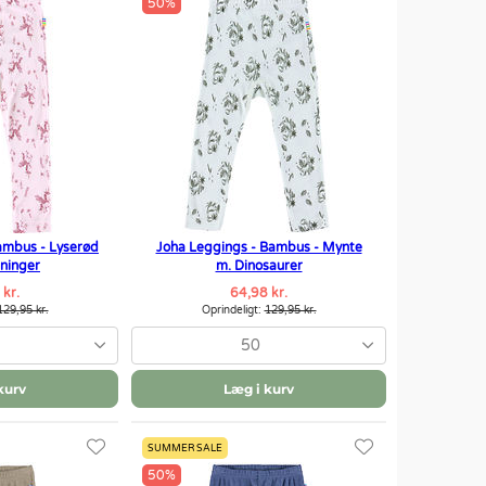
50%
ambus - Lyserød
Joha Leggings - Bambus - Mynte
rninger
m. Dinosaurer
 kr.
64,98 kr.
129,95 kr.
Oprindeligt:
129,95 kr.
50
kurv
Læg i kurv
SUMMER SALE
50%