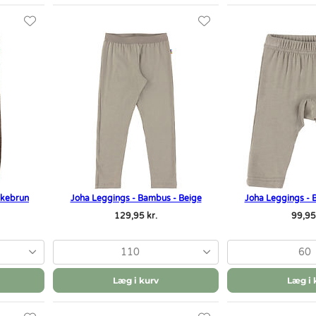
rkebrun
Joha Leggings - Bambus - Beige
Joha Leggings - 
129,95 kr.
99,95
110
60
Læg i kurv
Læg i 