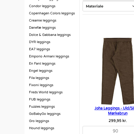
Materiale
Condor leggings
Copenhagen Colors leggings
Creamie leggings
Danefæ leggings
Dolce & Gabbana leggings
DYR leggings
EA7 leggings
Emporio Armani leggings
En Fant leggings
Engel leggings
Fila leggings
Fixoni leggings
Freds World leggings
FUB leggings
Fuzzies leggings
Joha Leggings - Uld/Si
Mørkebrun
GoBabyGo leggings
299,95 kr.
Gro leggings
Hound leggings
90