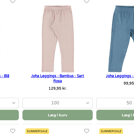
 - Blå
Joha Leggings - Bambus - Sart
Joha Leggings -
Rosa
99,95
129,95 kr.
100
50
Læg i kurv
Læg i 
SUMMER SALE
SUMMER SALE