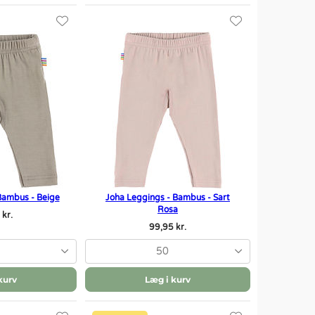
Bambus - Beige
Joha Leggings - Bambus - Sart
Rosa
 kr.
99,95 kr.
50
kurv
Læg i kurv