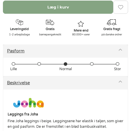
Læg i kurv
Leveringstid
Gratis
Gratis fragt
Mere end
1-2 arbejdsdage
børnepengekredit
80.000+ varer
på danske ordrer
Pasform
Lille
Normal
Stor
Beskrivelse
Leggings fra Joha
Fine Joha leggings i beige. Leggingsene har elastik i taljen, som giver
en god pasform. De er fremstillet i en blød bambuskvalitet.