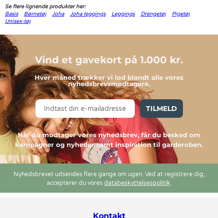
Se flere lignende produkter her:
Basis
Børnetøj
Joha
Joha leggings
Leggings
Drengetøj
Pigetøj
Unisex-tøj
Vind et gavekort på 1.000 kr.
Hver måned trækker vi lod blandt alle vores
nyhedsbrevsmodtagere.
TILMELD
Når du modtager vores nyhedsbrev, får du besked om
kampagner og nyheder samt inspiration til garderoben.
Nyhedsbrevet udsendes flere gange om ugen. Ved at registrere dig,
accepterer du vores
databeskyttelsespolitik
.
Kontakt