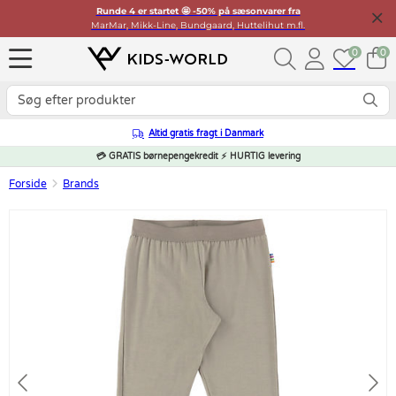
Runde 4 er startet 🤩 -50% på sæsonvarer fra
MarMar, Mikk-Line, Bundgaard, Huttelihut m.fl.
0
0
Altid gratis fragt i Danmark
💳 GRATIS børnepengekredit ⚡ HURTIG levering
Forside
Brands