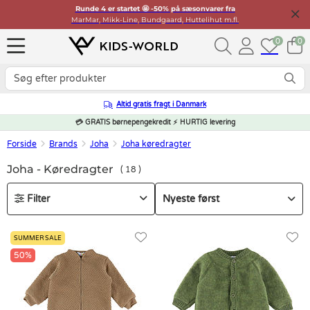
Runde 4 er startet 🤩 -50% på sæsonvarer fra
MarMar, Mikk-Line, Bundgaard, Huttelihut m.fl.
0
0
Altid gratis fragt i Danmark
💳 GRATIS børnepengekredit ⚡ HURTIG levering
Forside
Brands
Joha
Joha køredragter
Joha - Køredragter
18
Filter
SUMMER SALE
50%