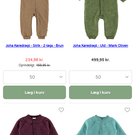
Joha Køredragt - Strik - 2-lags - Brun
Joha Køredragt - Uld - Mørk Oliven
234,98 kr.
499,95 kr.
Oprindeligt:
469,95 kr.
50
50
Læg i kurv
Læg i kurv