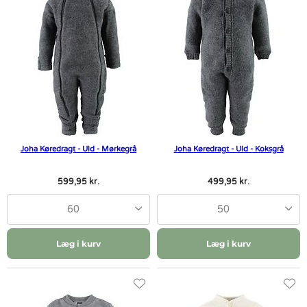
Joha Køredragt - Uld - Mørkegrå
Joha Køredragt - Uld - Koksgrå
599,95 kr.
499,95 kr.
60
50
Læg i kurv
Læg i kurv