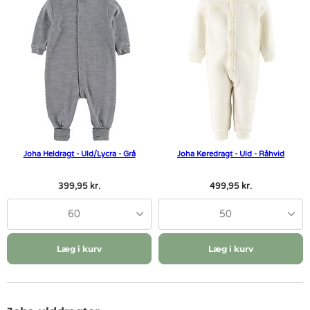
Joha Heldragt - Uld/Lycra - Grå
Joha Køredragt - Uld - Råhvid
399,95 kr.
499,95 kr.
60
50
Læg i kurv
Læg i kurv