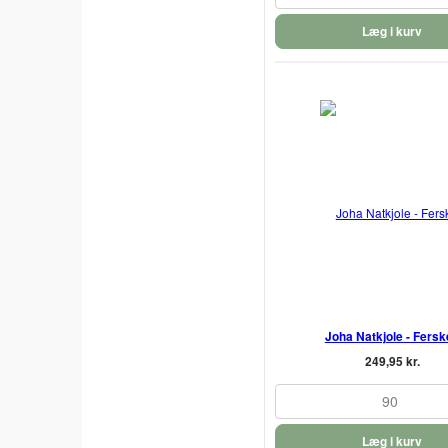
Læg i kurv
Joha Natkjole - Fers
249,95 kr.
90
Læg i kurv