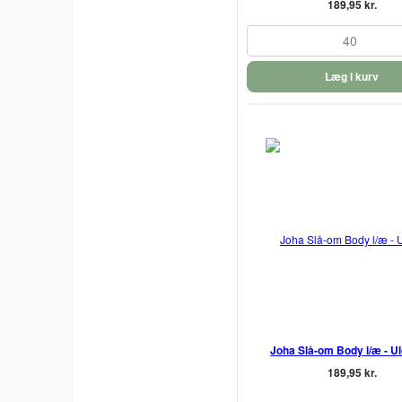
189,95 kr.
40
Læg i kurv
Joha Slå-om Body l/æ - Ul
189,95 kr.