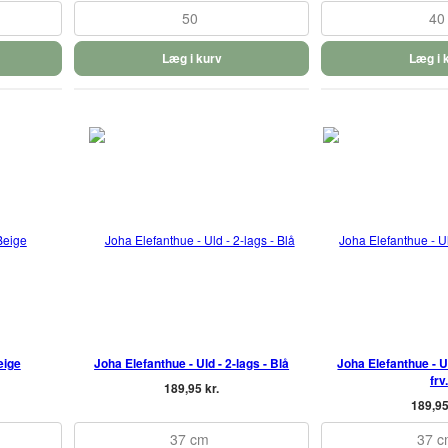
50
40
Læg i kurv
Læg i 
eige
Joha Elefanthue - Uld - 2-lags - Blå
Joha Elefanthue - Ul
frv.
189,95 kr.
189,95
37 cm
37 