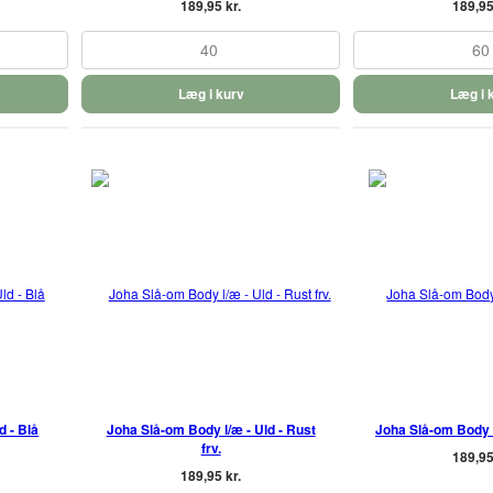
189,95 kr.
189,95
40
60
Læg i kurv
Læg i 
d - Blå
Joha Slå-om Body l/æ - Uld - Rust
Joha Slå-om Body l
frv.
189,95
189,95 kr.