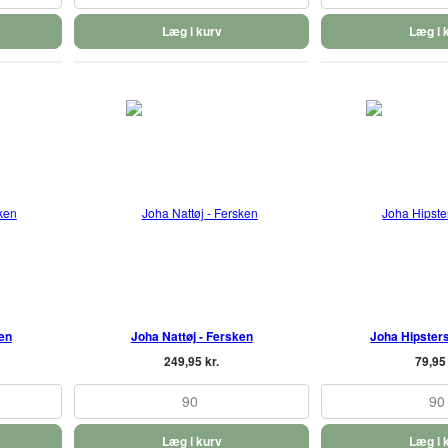
Læg i kurv
Læg i 
ken
Joha Nattøj - Fersken
Joha Hipsters
249,95 kr.
79,95 
90
90
Læg i kurv
Læg i 