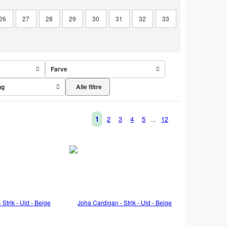
26
27
28
29
30
31
32
33
Farve
Alle filtre
ng
1
2
3
4
5
12
...