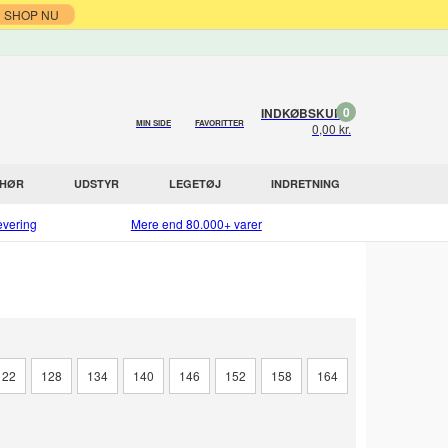
SHOP NU
0
INDKØBSKURV
MIN SIDE
FAVORITTER
0,00 kr.
EHØR
UDSTYR
LEGETØJ
INDRETNING
evering
Mere end 80.000+ varer
122
128
134
140
146
152
158
164