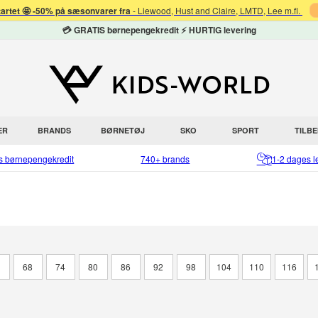
tartet 🤩 -50% på sæsonvarer fra
- Liewood, Hust and Claire, LMTD, Lee m.fl.
💳 GRATIS børnepengekredit ⚡ HURTIG levering
ER
BRANDS
BØRNETØJ
SKO
SPORT
TILB
is børnepengekredit
740+ brands
1-2 dages l
2
68
74
80
86
92
98
104
110
116