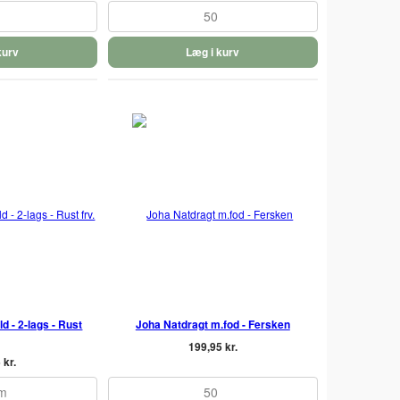
50
kurv
Læg i kurv
d - 2-lags - Rust
Joha Natdragt m.fod - Fersken
199,95 kr.
 kr.
cm
50