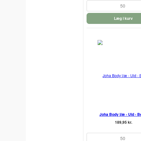
50
Læg i kurv
Joha Body l/æ - Uld - B
189,95 kr.
50