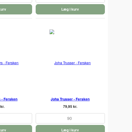
kurv
Læg i kurv
 - Fersken
Joha Trusser - Fersken
kr.
79,95 kr.
90
kurv
Læg i kurv