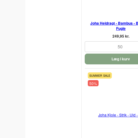
Joha Heldragt - Bambus - 
Fugle
249,95 kr.
50
Læg i kurv
SUMMER SALE
50%