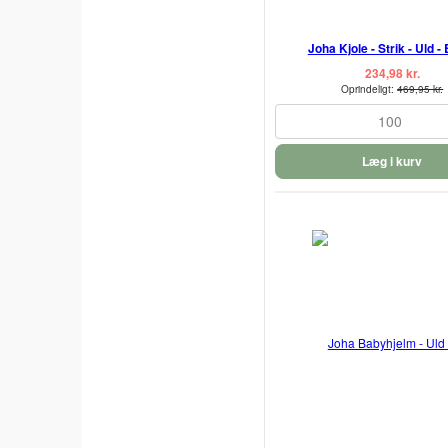
Joha Kjole - Strik - Uld -
234,98 kr.
Oprindeligt:
469,95 kr.
100
Læg i kurv