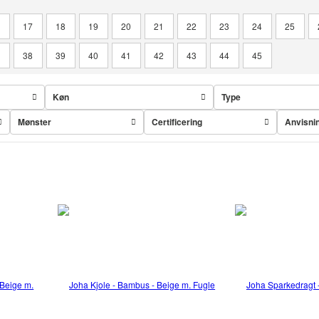
6
17
18
19
20
21
22
23
24
25
7
38
39
40
41
42
43
44
45
Køn
Type
Mønster
Certificering
Anvisni