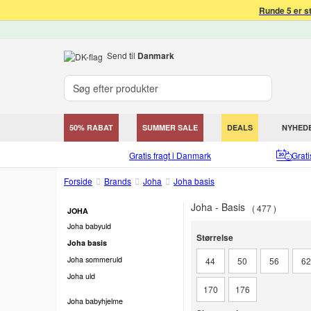
Runde 5 er s
Send til
Danmark
50% RABAT
SUMMER SALE
DEALS
NYHED
Gratis fragt i Danmark
Grat
Forside
Brands
Joha
Joha basis
Joha - Basis
477
JOHA
Joha babyuld
Størrelse
Størrelse
Joha basis
Joha sommeruld
44
50
56
6
Joha uld
170
176
Joha babyhjelme
Skostørrelse