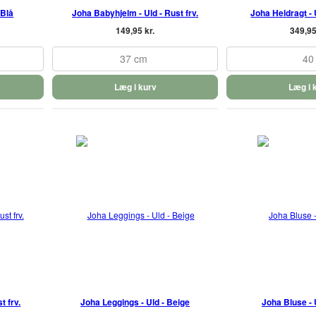
 Blå
Joha Babyhjelm - Uld - Rust frv.
Joha Heldragt - U
149,95 kr.
349,95
37 cm
40
Læg i kurv
Læg i 
t frv.
Joha Leggings - Uld - Beige
Joha Bluse - 