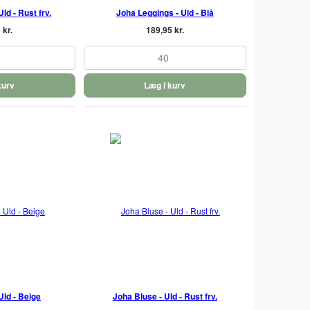
ld - Rust frv.
Joha Leggings - Uld - Blå
 kr.
189,95 kr.
40
kurv
Læg i kurv
Uld - Beige
Joha Bluse - Uld - Rust frv.