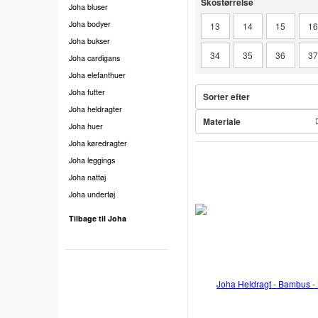
Skostørrelse
Joha bluser
Joha bodyer
13
14
15
1
Joha bukser
34
35
36
3
Joha cardigans
Joha elefanthuer
Joha futter
Sorter efter
Joha heldragter
Materiale
Joha huer
Joha køredragter
Joha leggings
Joha nattøj
Joha undertøj
Tilbage til Joha