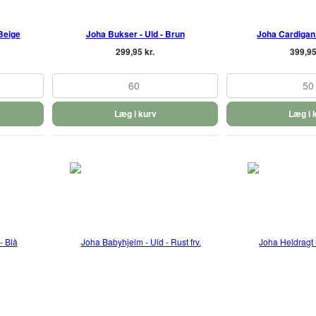
 Beige
Joha Bukser - Uld - Brun
Joha Cardigan 
299,95 kr.
399,95
60
50
Læg i kurv
Læg i 