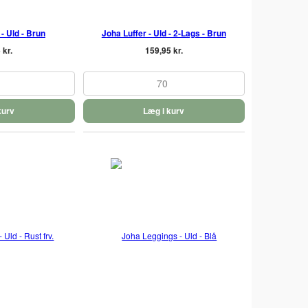
- Uld - Brun
Joha Luffer - Uld - 2-Lags - Brun
 kr.
159,95 kr.
70
kurv
Læg i kurv