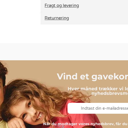
Fragt og levering
Returnering
Vind et gavekort
Hver måned trækker vi lo
nyhedsbrevsmo
Når du modtager vores nyhedsbrev, får 