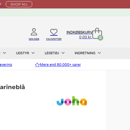
l.
SHOP NU
INDKØBSKURV
0,00 kr.
0
MIN SIDE
FAVORITTER
R
UDSTYR
LEGETØJ
INDRETNING
evering
Mere end 80.000+ varer
arineblå