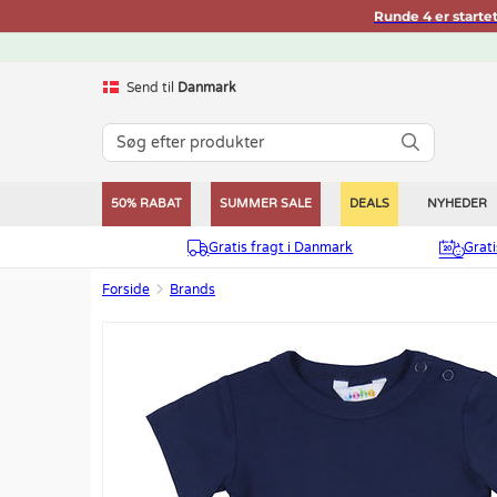
Runde 4 er starte
Send til
Danmark
50% RABAT
SUMMER SALE
DEALS
NYHEDER
Gratis fragt i Danmark
Grat
Forside
Brands