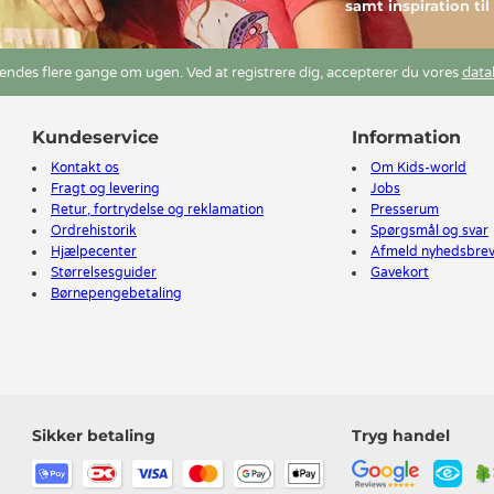
samt inspiration ti
ndes flere gange om ugen. Ved at registrere dig, accepterer du vores
data
Kundeservice
Information
Kontakt os
Om Kids-world
Fragt og levering
Jobs
Retur, fortrydelse og reklamation
Presserum
Ordrehistorik
Spørgsmål og svar
Hjælpecenter
Afmeld nyhedsbre
Størrelsesguider
Gavekort
Børnepengebetaling
Sikker betaling
Tryg handel