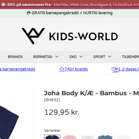
t 🤩 -50% på sæsonvarer fra
- MarMar, Mikk-Line, Bundgaard, Huttelihut m.f
💳 GRATIS børnepengekredit ⚡ HURTIG levering
BRANDS
BØRNETØJ
SKO
SPORT
TILBEHØ
is børnepengekredit
740+ brands
1-2 dages l
Joha Body K/Æ - Bambus - M
[ØH832]
129,95 kr.
Varianter: