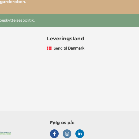
l garderoben.
beskyttelsespolitik
.
Leveringsland
Send til
Danmark
v
Følg os på: