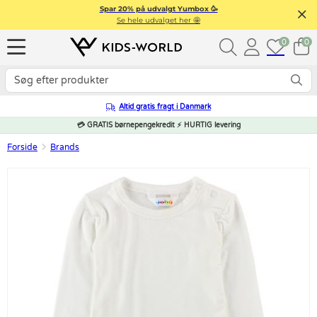
Spar 20% på udvalgt Yumbox 🥳
Se hele udvalget her 🤩
0
0
Altid gratis fragt i Danmark
💳 GRATIS børnepengekredit ⚡ HURTIG levering
Forside
Brands