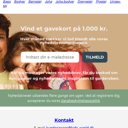
Basis
Bodyer
Børnetøj
Joha
Joha bodyer
Drengetøj
Pigetøj
Unisex-
tøj
Vind et gavekort på 1.000 kr.
Hver måned trækker vi lod blandt alle vores
nyhedsbrevsmodtagere.
TILMELD
Når du modtager vores nyhedsbrev, får du besked om
kampagner og nyheder samt inspiration til garderoben.
Nyhedsbrevet udsendes flere gange om ugen. Ved at registrere dig,
accepterer du vores
databeskyttelsespolitik
.
Kontakt