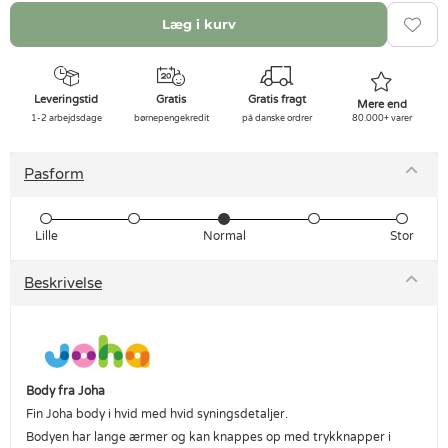
Læg i kurv
Leveringstid
Gratis
Gratis fragt
Mere end
1-2 arbejdsdage
børnepengekredit
på danske ordrer
80.000+ varer
Pasform
Lille
Normal
Stor
Beskrivelse
Body fra Joha
Fin Joha body i hvid med hvid syningsdetaljer.
Bodyen har lange ærmer og kan knappes op med trykknapper i