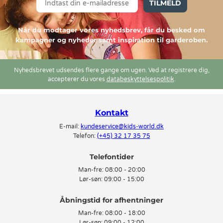
TILMELD
Når du modtager vores nyhedsbrev, får du besked om
kampagner og nyheder samt inspiration til garderoben.
Nyhedsbrevet udsendes flere gange om ugen. Ved at registrere dig,
accepterer du vores
databeskyttelsespolitik
.
Kontakt
E-mail:
kundeservice@kids-world.dk
Telefon:
(+45) 32 17 35 75
Telefontider
Man-fre:
08:00 - 20:00
Lør-søn:
09:00 - 15:00
Man-fre:
08:00 - 18:00
Lør-søn:
09:00 - 12:00