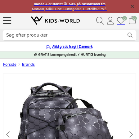
Runde 4 er startet 🤩 -50% på sæsonvarer fra
MarMar, Mikk-Line, Bundgaard, Huttelihut m.fl.
0
0
Altid gratis fragt i Danmark
💳 GRATIS børnepengekredit ⚡ HURTIG levering
Forside
Brands