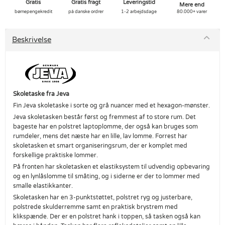
Gratis
Gratis fragt
Leveringstid
Mere end
børnepengekredit
på danske ordrer
1-2 arbejdsdage
80.000+ varer
Beskrivelse
Skoletaske fra Jeva
Fin Jeva skoletaske i sorte og grå nuancer med et hexagon-mønster.
Jeva skoletasken består først og fremmest af to store rum. Det
bageste har en polstret laptoplomme, der også kan bruges som
rumdeler, mens det næste har en lille, lav lomme. Forrest har
skoletasken et smart organiseringsrum, der er komplet med
forskellige praktiske lommer.
På fronten har skoletasken et elastiksystem til udvendig opbevaring
og en lynlåslomme til småting, og i siderne er der to lommer med
smalle elastikkanter.
Skoletasken har en 3-punktstøttet, polstret ryg og justerbare,
polstrede skulderremme samt en praktisk brystrem med
klikspænde. Der er en polstret hank i toppen, så tasken også kan