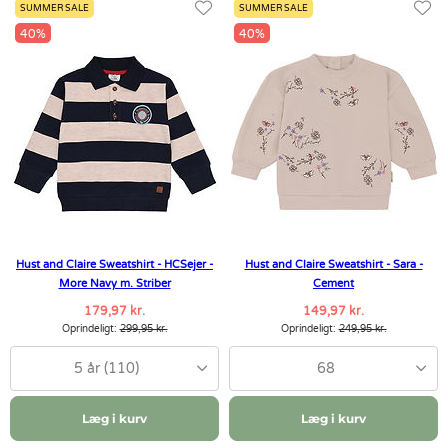
SUMMER SALE
SUMMER SALE
40%
40%
Hust and Claire Sweatshirt - HCSejer -
Hust and Claire Sweatshirt - Sara -
More Navy m. Striber
Cement
179,97 kr.
149,97 kr.
Oprindeligt:
299,95 kr.
Oprindeligt:
249,95 kr.
5 år (110)
68
Læg i kurv
Læg i kurv