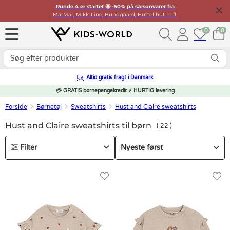
Runde 4 er startet 🤩 -50% på sæsonvarer fra
MarMar, Mikk-Line, Bundgaard, Huttelihut m.fl.
0
0
Altid gratis fragt i Danmark
💳 GRATIS børnepengekredit ⚡ HURTIG levering
Forside
Børnetøj
Sweatshirts
Hust and Claire sweatshirts
Hust and Claire sweatshirts til børn
22
Filter