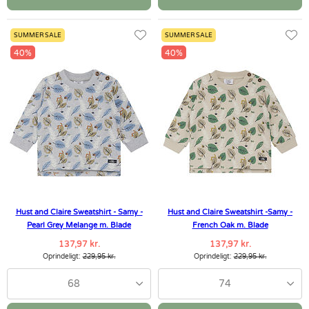
SUMMER SALE
SUMMER SALE
40%
40%
Hust and Claire Sweatshirt - Samy -
Hust and Claire Sweatshirt -Samy -
Pearl Grey Melange m. Blade
French Oak m. Blade
137,97 kr.
137,97 kr.
Oprindeligt:
229,95 kr.
Oprindeligt:
229,95 kr.
68
74