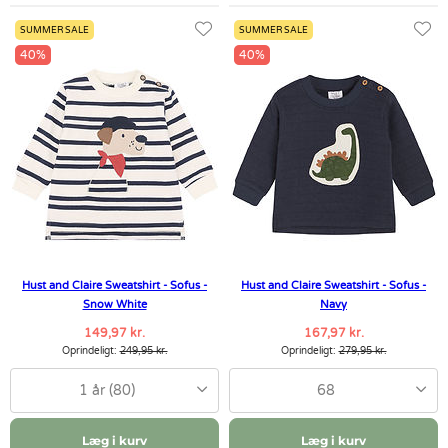
SUMMER SALE
SUMMER SALE
40%
40%
Hust and Claire Sweatshirt - Sofus -
Hust and Claire Sweatshirt - Sofus -
Snow White
Navy
149,97 kr.
167,97 kr.
Oprindeligt:
249,95 kr.
Oprindeligt:
279,95 kr.
1 år (80)
68
Læg i kurv
Læg i kurv