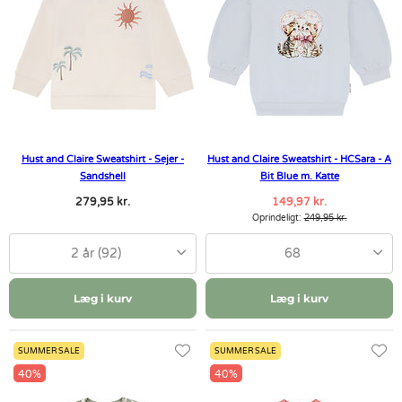
Hust and Claire Sweatshirt - Sejer -
Hust and Claire Sweatshirt - HCSara - A
Sandshell
Bit Blue m. Katte
279,95 kr.
149,97 kr.
Oprindeligt:
249,95 kr.
2 år (92)
68
Læg i kurv
Læg i kurv
SUMMER SALE
SUMMER SALE
40%
40%