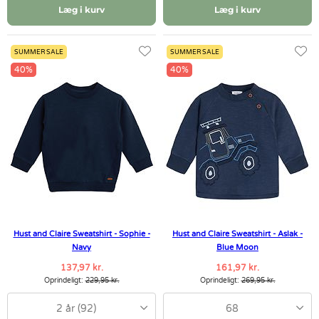
Læg i kurv
Læg i kurv
SUMMER SALE
SUMMER SALE
40%
40%
Hust and Claire Sweatshirt - Sophie -
Hust and Claire Sweatshirt - Aslak -
Navy
Blue Moon
137,97 kr.
161,97 kr.
Oprindeligt:
229,95 kr.
Oprindeligt:
269,95 kr.
2 år (92)
68