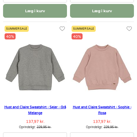
Læg i kurv
Læg i kurv
SUMMER SALE
SUMMER SALE
40%
40%
Hust and Claire Sweatshirt - Sejer - Grå
Hust and Claire Sweatshirt - Sophie -
Melange
Rosa
137,97 kr.
137,97 kr.
Oprindeligt:
229,95 kr.
Oprindeligt:
229,95 kr.