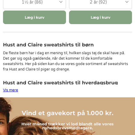
1½ år (86)
2 år (92)
Læg i kurv
Læg i kurv
Hust and Claire sweatshirts til børn
De fleste børn har i dag en mening til, hvilken slags tøj de skal have på.
Det gør sig også gældende, når det kommer til de komfortable
sweatshirts. Her på siden kan du se vores gode sortiment af sweatshirts
fra Hust and Claire til piger og drenge.
Hust and Claire sweatshirts til hverdagsbrug
Vis mere
De forskellige sweatshirts fra Hust and Claire kan bruges til langt de
fleste anledninger. Det er desuden altid rart med nogle gode Hust and
Claire sweatshirts i i garderoben.
Vind et gavekort på 1.000 kr.
Hver måned trækker vi lod blandt alle vores
nyhedsbrevsmodtagere.