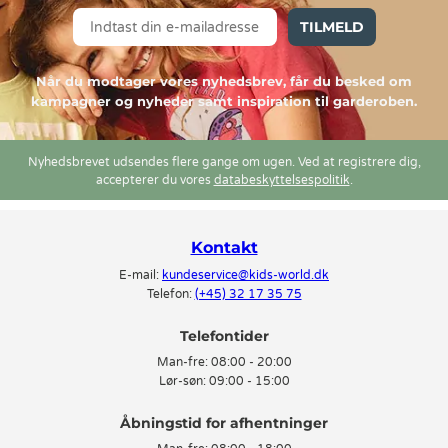
TILMELD
Når du modtager vores nyhedsbrev, får du besked om
kampagner og nyheder samt inspiration til garderoben.
Nyhedsbrevet udsendes flere gange om ugen. Ved at registrere dig,
accepterer du vores
databeskyttelsespolitik
.
Kontakt
E-mail:
kundeservice@kids-world.dk
Telefon:
(+45) 32 17 35 75
Telefontider
Man-fre:
08:00 - 20:00
Lør-søn:
09:00 - 15:00