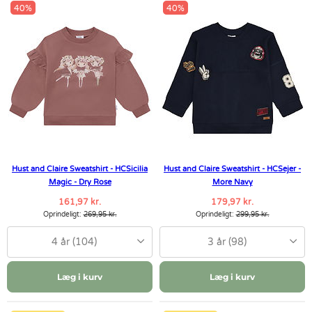
40%
40%
Hust and Claire Sweatshirt - HCSicilia
Hust and Claire Sweatshirt - HCSejer -
Magic - Dry Rose
More Navy
161,97 kr.
179,97 kr.
Oprindeligt:
269,95 kr.
Oprindeligt:
299,95 kr.
4 år (104)
3 år (98)
Læg i kurv
Læg i kurv