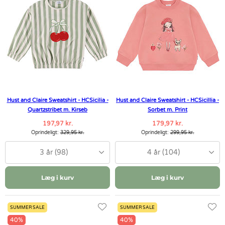
Hust and Claire Sweatshirt - HCSicilia -
Hust and Claire Sweatshirt - HCSicillia -
Quartzstribet m. Kirseb
Sorbet m. Print
197,97 kr.
179,97 kr.
Oprindeligt:
329,95 kr.
Oprindeligt:
299,95 kr.
3 år (98)
4 år (104)
Læg i kurv
Læg i kurv
SUMMER SALE
SUMMER SALE
40%
40%