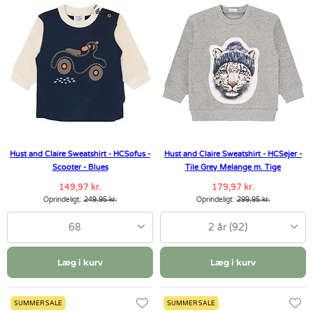
Hust and Claire Sweatshirt - HCSofus -
Hust and Claire Sweatshirt - HCSejer -
Scooter - Blues
Tile Grey Melange m. Tige
149,97 kr.
179,97 kr.
Oprindeligt:
249,95 kr.
Oprindeligt:
299,95 kr.
68
2 år (92)
Læg i kurv
Læg i kurv
SUMMER SALE
SUMMER SALE