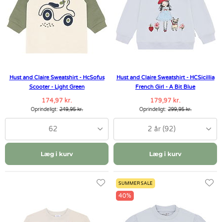
Hust and Claire Sweatshirt - HcSofus
Hust and Claire Sweatshirt - HCSicillia
Scooter - Light Green
French Girl - A Bit Blue
174,97 kr.
179,97 kr.
Oprindeligt:
249,95 kr.
Oprindeligt:
299,95 kr.
62
2 år (92)
Læg i kurv
Læg i kurv
SUMMER SALE
40%