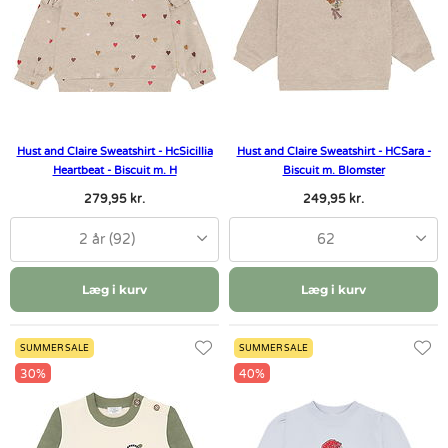
Hust and Claire Sweatshirt - HcSicillia
Hust and Claire Sweatshirt - HCSara -
Heartbeat - Biscuit m. H
Biscuit m. Blomster
279,95 kr.
249,95 kr.
2 år (92)
62
Læg i kurv
Læg i kurv
SUMMER SALE
SUMMER SALE
30%
40%