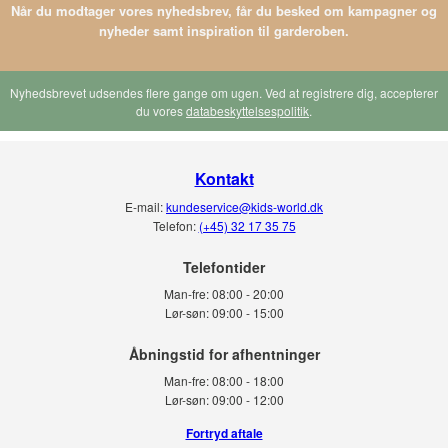
Når du modtager vores nyhedsbrev, får du besked om kampagner og
nyheder samt inspiration til garderoben.
Nyhedsbrevet udsendes flere gange om ugen. Ved at registrere dig, accepterer
du vores
databeskyttelsespolitik
.
Kontakt
E-mail:
kundeservice@kids-world.dk
Telefon:
(+45) 32 17 35 75
Telefontider
Man-fre:
08:00 - 20:00
Lør-søn:
09:00 - 15:00
Man-fre:
08:00 - 18:00
Lør-søn:
09:00 - 12:00
Fortryd aftale