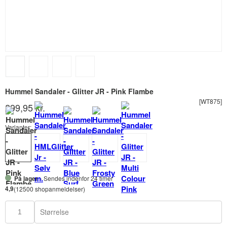
Hummel Sandaler - Glitter JR - Pink Flambe
[WT875]
299,95 kr.
Varianter:
På lager
- Sendes indenfor 24 timer
4,9
(12500 shopanmeldelser)
Størrelse