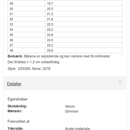
29
19,7
30
20,5
31
21,2
32
21,8
33
22,5
34
23,2
35
23,8
36
24,5
37
25,2
38
25,8
Bemærk:
Målene er vejledende og kan variere med få millimeter.
Der tilrådes 1-1,5 cm voksetillæg.
Style: 203306, Farve: 3276
Detaljer
Egenskaber
Skolukning:
Velcro
Mønster:
Glimmer
Fremstillet af
Yderside:
Andet materiale