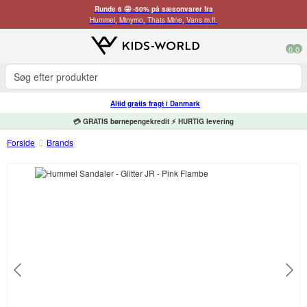
Runde 6 🤩 -50% på sæsonvarer fra
Hummel, Minymo, Thats Mine, Vans m.fl.
0
0
Altid gratis fragt i Danmark
💳 GRATIS børnepengekredit ⚡ HURTIG levering
Forside
Brands