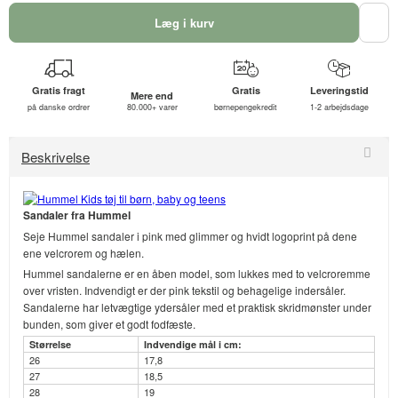
Læg i kurv
Gratis fragt
Gratis
Leveringstid
Mere end
på danske ordrer
80.000+ varer
børnepengekredit
1-2 arbejdsdage
Beskrivelse
Sandaler fra Hummel
Seje Hummel sandaler i pink med glimmer og hvidt logoprint på dene
ene velcrorem og hælen.
Hummel sandalerne er en åben model, som lukkes med to velcroremme
over vristen. Indvendigt er der pink tekstil og behagelige indersåler.
Sandalerne har letvægtige ydersåler med et praktisk skridmønster under
bunden, som giver et godt fodfæste.
Størrelse
Indvendige mål i cm:
26
17,8
27
18,5
28
19