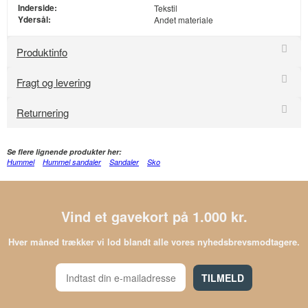
Inderside:
Tekstil
Ydersål:
Andet materiale
Produktinfo
Fragt og levering
Returnering
Se flere lignende produkter her:
Hummel
Hummel sandaler
Sandaler
Sko
Vind et gavekort på 1.000 kr.
Hver måned trækker vi lod blandt alle vores nyhedsbrevsmodtagere.
TILMELD