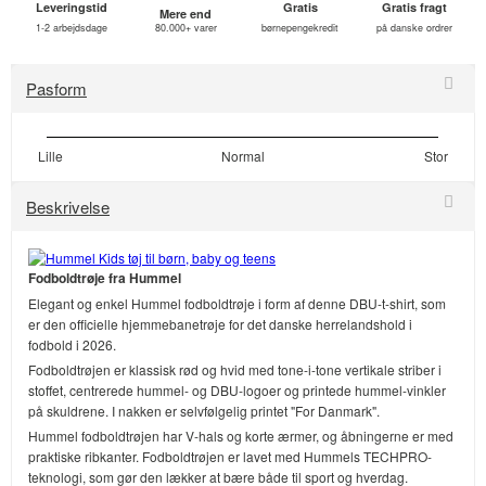
Leveringstid
Gratis
Gratis fragt
Mere end
1-2 arbejdsdage
80.000+ varer
børnepengekredit
på danske ordrer
Pasform
Lille
Normal
Stor
Beskrivelse
Fodboldtrøje fra Hummel
Elegant og enkel Hummel fodboldtrøje i form af denne DBU-t-shirt, som
er den officielle hjemmebanetrøje for det danske herrelandshold i
fodbold i 2026.
Fodboldtrøjen er klassisk rød og hvid med tone-i-tone vertikale striber i
stoffet, centrerede hummel- og DBU-logoer og printede hummel-vinkler
på skuldrene. I nakken er selvfølgelig printet "For Danmark".
Hummel fodboldtrøjen har V-hals og korte ærmer, og åbningerne er med
praktiske ribkanter. Fodboldtrøjen er lavet med Hummels TECHPRO-
teknologi, som gør den lækker at bære både til sport og hverdag.