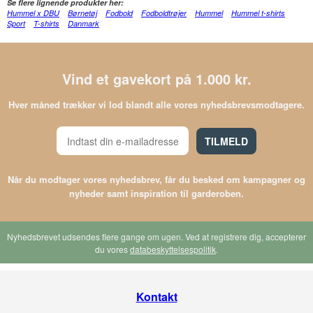
Se flere lignende produkter her:
Hummel x DBU
Børnetøj
Fodbold
Fodboldtrøjer
Hummel
Hummel t-shirts
Sport
T-shirts
Danmark
Vind et gavekort på 1.000 kr.
Hver måned trækker vi lod blandt alle vores nyhedsbrevsmodtagere.
TILMELD
Når du modtager vores nyhedsbrev, får du besked om kampagner og
nyheder samt inspiration til garderoben.
Nyhedsbrevet udsendes flere gange om ugen. Ved at registrere dig, accepterer
du vores
databeskyttelsespolitik
.
Kontakt