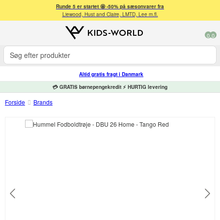
Runde 5 er startet 🤩 -50% på sæsonvarer fra
Liewood, Hust and Claire, LMTD, Lee m.fl.
0
0
Altid gratis fragt i Danmark
💳 GRATIS børnepengekredit ⚡ HURTIG levering
Forside
Brands