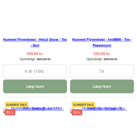
Hummel Flyverdragt - HmlJr Snow - Tex
Hummel Flyverdragt - hmlMINI - Tex -
- Sort
Peppercorn
499,98 kr.
449,98 kr.
Oprindeligt:
999,95 kr.
Oprindeligt:
899,95 kr.
4 år (104)
74
Læg i kurv
Læg i kurv
SUMMER SALE
SUMMER SALE
50%
50%