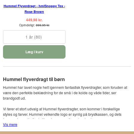
Hummel Flyverdragt - hmlSnoppy Tex -
Rose Brown
449,98 kr.
Oprindeligt:
899,95 kr.
1 år (80)
Læg i kurv
Hummel flyverdragt til børn
Hummel har lavet nogle helt igennem fantastisk flyverdragter, som foruden at
være den perfekte beklædning for de små i de kolde og våde tider, ser
brandgodt ud.
Vi fører et stort udvalg af Hummel flyverdragter, som kommer i forskellige
styles og farver. Hummel velkendte logo er synlig på brystkassen, og dets
farve varierer alt efter hvilken farve, som flyverdragten har.
Vis mere
Du finder bl.a. Hummel flyverdragter i farverne blå, grøn, lilla, rød med/uden