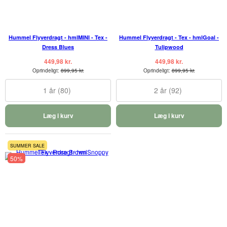
Hummel Flyverdragt - hmlMINI - Tex -
Hummel Flyverdragt - Tex - hmlGoal -
Dress Blues
Tulipwood
449,98 kr.
449,98 kr.
Oprindeligt:
899,95 kr.
Oprindeligt:
899,95 kr.
1 år (80)
2 år (92)
Læg i kurv
Læg i kurv
SUMMER SALE
50%