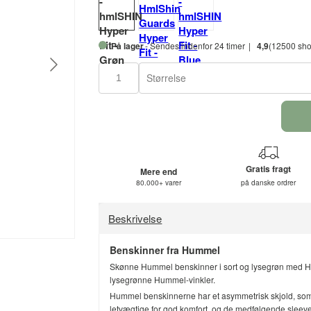
På lager
- Sendes indenfor 24 timer
4,9
(12500 sho
Størrelse
Gratis fragt
Mere end
80.000+ varer
på danske ordrer
Beskrivelse
Benskinner fra Hummel
Skønne Hummel benskinner i sort og lysegrøn med Hum
lysegrønne Hummel-vinkler.
Hummel benskinnerne har et asymmetrisk skjold, so
letvægtige for god komfort, og de medfølgende sleev