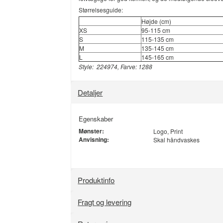
Størrelsesguide:
Højde (cm)
XS
95-115 cm
S
115-135 cm
M
135-145 cm
L
145-165 cm
Style: 224974, Farve: 1288
Detaljer
Egenskaber
Mønster:
Logo, Print
Anvisning:
Skal håndvaskes
Produktinfo
Fragt og levering