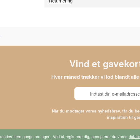
Returnering
Vind et gavekort
Hver måned trækker vi lod blandt al
Når du modtager vores nyhedsbrev, får du 
inspiration til g
endes flere gange om ugen. Ved at registrere dig, accepterer du vores
databe