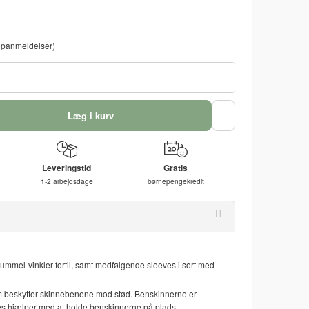
panmeldelser)
Læg i kurv
Leveringstid
Gratis
1-2 arbejdsdage
børnepengekredit
mel-vinkler fortil, samt medfølgende sleeves i sort med
m beskytter skinnebenene mod stød. Benskinnerne er
es hjælper med at holde benskinnerne på plads.