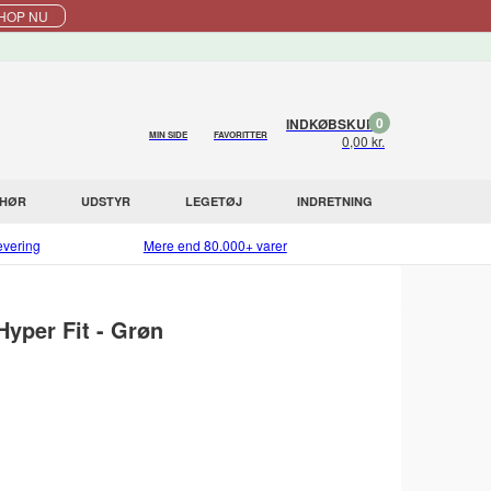
HOP NU
0
INDKØBSKURV
MIN SIDE
FAVORITTER
0,00 kr.
EHØR
UDSTYR
LEGETØJ
INDRETNING
evering
Mere end 80.000+ varer
yper Fit - Grøn