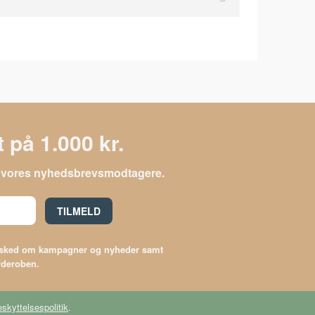
 på 1.000 kr.
le vores nyhedsbrevsmodtagere.
TILMELD
besked om kampagner og nyheder samt
arderoben.
skyttelsespolitik
.