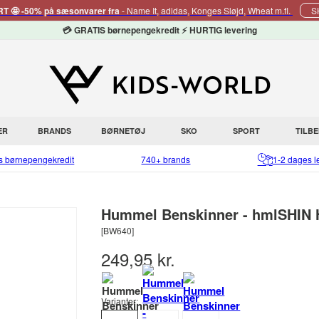
 🤩 -50% på sæsonvarer fra
- Name It, adidas, Konges Sløjd, Wheat m.fl.
S
💳 GRATIS børnepengekredit ⚡ HURTIG levering
ER
BRANDS
BØRNETØJ
SKO
SPORT
TILB
is børnepengekredit
740+ brands
1-2 dages l
Hummel Benskinner - hmlSHIN H
[BW640]
249,95 kr.
Varianter: