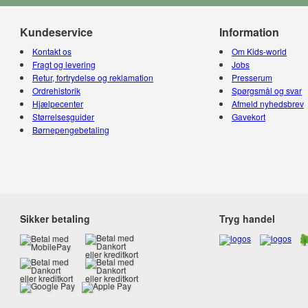
Kundeservice
Information
Kontakt os
Om Kids-world
Fragt og levering
Jobs
Retur, fortrydelse og reklamation
Presserum
Ordrehistorik
Spørgsmål og svar
Hjælpecenter
Afmeld nyhedsbrev
Størrelsesguider
Gavekort
Børnepengebetaling
Sikker betaling
Tryg handel