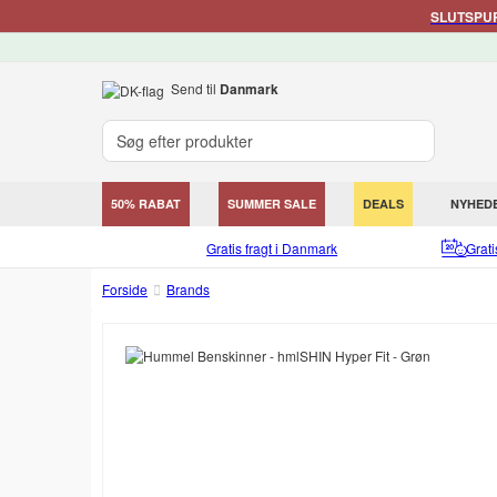
SLUTSPURT
Send til
Danmark
50% RABAT
SUMMER SALE
DEALS
NYHED
Gratis fragt i Danmark
Grat
Forside
Brands