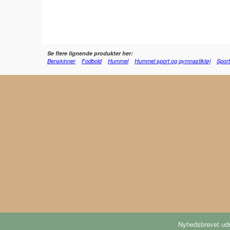
Se flere lignende produkter her:
Benskinner
Fodbold
Hummel
Hummel sport og gymnastiktøj
Sport
Nyhedsbrevet uds