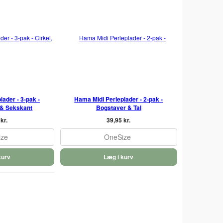
ader - 3-pak -
Hama Midi Perleplader - 2-pak -
t & Sekskant
Bogstaver & Tal
kr.
39,95 kr.
ize
OneSize
kurv
Læg i kurv