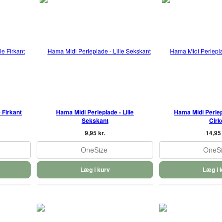
 Firkant
Hama Midi Perleplade - Lille
Hama Midi Perlep
Sekskant
Cirk
9,95 kr.
14,95 
OneSize
OneS
Læg i kurv
Læg i 