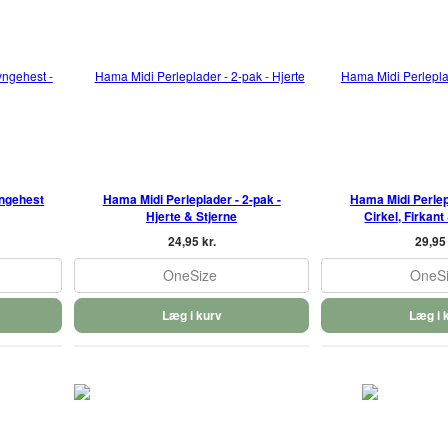
yngehest
Hama Midi Perleplader - 2-pak -
Hama Midi Perlepl
Hjerte & Stjerne
Cirkel, Firkan
24,95 kr.
29,95 
OneSize
OneS
Læg i kurv
Læg i 