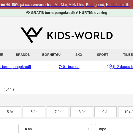
rtet 🤩 -50% på sæsonvarer fra
- MarMar, Mikk-Line, Bundgaard, Huttelihut m.fl.
💳 GRATIS børnepengekredit ⚡ HURTIG levering
ER
BRANDS
BØRNETØJ
SKO
SPORT
TILB
is børnepengekredit
740+ brands
1-2 dages l
r
511
5 år
6 år
7 år
8 år
9 år
10+ å
Køn
Type