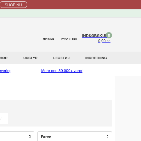
SHOP NU
0
INDKØBSKURV
MIN SIDE
FAVORITTER
0,00 kr.
EHØR
UDSTYR
LEGETØJ
INDRETNING
evering
Mere end 80.000+ varer
r
Farve