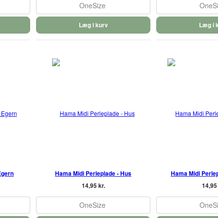
OneSize
OneS
Læg i kurv
Læg i 
Egern
Hama Midi Perleplade - Hus
Hama Midi Perlep
14,95 kr.
14,95 
OneSize
OneS