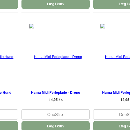
Læg i kurv
Læg i 
le Hund
Hama Midi Perleplade - Dreng
Hama Midi Perlep
14,95 kr.
14,95 
OneSize
OneS
Læg i kurv
Læg i 