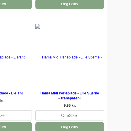
kurv
Læg i kurv
lade - Elefant
Hama Midi Perleplade - Lille Stjerne
- Transparent
kr.
9,95 kr.
ize
OneSize
kurv
Læg i kurv