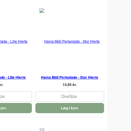
e - Lille Hjerte
Hama Midi Perleplade - Stor Hjerte
kr.
14,95 kr.
ize
OneSize
kurv
Læg i kurv