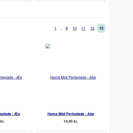
1
9
10
11
12
13
...
leplade - Æg
Hama Midi Perleplade - Abe
kr.
14,95 kr.