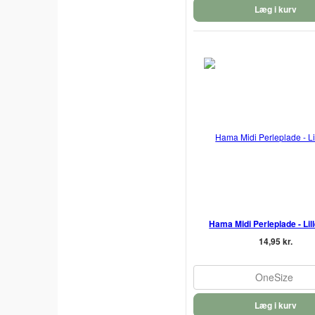
Læg i kurv
Hama Midi Perleplade - Lil
14,95 kr.
OneSize
Læg i kurv