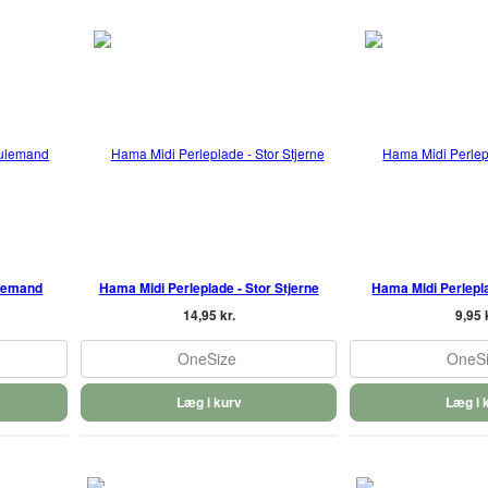
ulemand
Hama Midi Perleplade - Stor Stjerne
Hama Midi Perleplad
14,95 kr.
9,95 
OneSize
OneS
Læg i kurv
Læg i 