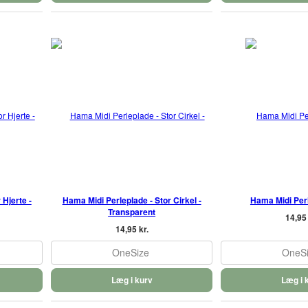
 Hjerte -
Hama Midi Perleplade - Stor Cirkel -
Hama Midi Perl
Transparent
14,95 
14,95 kr.
OneSize
OneS
Læg i kurv
Læg i 