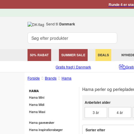
Runde 4 er sta
Send til
Danmark
50% RABAT
SUMMER SALE
DEALS
NYHED
Gratis fragt i Danmark
Grat
Forside
Brands
Hama
Hama perler og perleplade
HAMA
Hama Mini
Anbefalet alder
Anbefalet alder
Hama Midi
Hama Maxi
3 år
4 år
Hama gaveæsker
Sorter efter
Hama inspirationsbøger