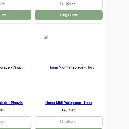
ize
OneSize
kurv
Læg i kurv
lade - Pingvin
Hama Midi Perleplade - Hest
kr.
14,95 kr.
ize
OneSize