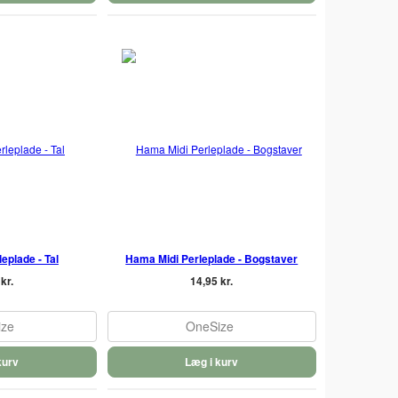
eplade - Tal
Hama Midi Perleplade - Bogstaver
kr.
14,95 kr.
ize
OneSize
kurv
Læg i kurv