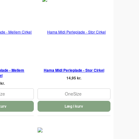
lade - Mellem
Hama Midi Perleplade - Stor Cirkel
el
14,95 kr.
kr.
ize
OneSize
kurv
Læg i kurv