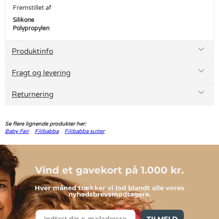
Fremstillet af
Silikone
Polypropylen
Produktinfo
Fragt og levering
Returnering
Se flere lignende produkter her:
Baby Fair
Filibabba
Filibabba sutter
Vind et gavekort på 1.000 kr.
Hver måned trækker vi lod blandt alle vores
nyhedsbrevsmodtagere.
TILMELD