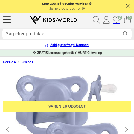
Spar 20% på udvalgt Yumbox 🥳
Se hele udvalget her 🤩
0
0
Altid gratis fragt i Danmark
💳 GRATIS børnepengekredit ⚡ HURTIG levering
Forside
Brands
VAREN ER UDSOLGT