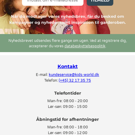
Når du modtager vores nyhedsbrev, får du besked om
kampagner og nyheder samt inspiration til garderoben.
Nyhedsbrevet udsendes flere gange om ugen. Ved at registrere dig,
accepterer du vores
databeskyttelsespolitik
.
Kontakt
E-mail:
kundeservice@kids-world.dk
Telefon:
(+45) 32 17 35 75
Telefontider
Man-fre:
08:00 - 20:00
Lør-søn:
09:00 - 15:00
Man-fre:
08:00 - 18:00
Lør-søn:
09:00 - 12:00