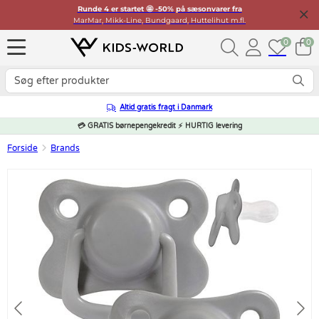
Runde 4 er startet 🤩 -50% på sæsonvarer fra
MarMar, Mikk-Line, Bundgaard, Huttelihut m.fl.
0
0
Altid gratis fragt i Danmark
💳 GRATIS børnepengekredit ⚡ HURTIG levering
Forside
Brands