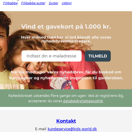
Filibabba
Filibabba sutter
Sutter
Udstyr
Vind et gavekort på 1.000 kr.
Hver måned trækker vi lod blandt alle vores
nyhedsbrevsmodtagere.
TILMELD
Når du modtager vores nyhedsbrev, får du besked om
kampagner og nyheder samt inspiration til garderoben.
Nyhedsbrevet udsendes flere gange om ugen. Ved at registrere dig,
accepterer du vores
databeskyttelsespolitik
.
Kontakt
E-mail:
kundeservice@kids-world.dk