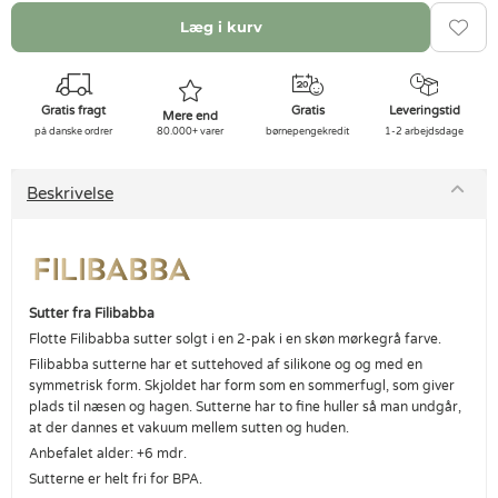
Læg i kurv
Gratis fragt
Gratis
Leveringstid
Mere end
på danske ordrer
80.000+ varer
børnepengekredit
1-2 arbejdsdage
Beskrivelse
Sutter fra Filibabba
Flotte Filibabba sutter solgt i en 2-pak i en skøn mørkegrå farve.
Filibabba sutterne har et suttehoved af silikone og og med en
symmetrisk form. Skjoldet har form som en sommerfugl, som giver
plads til næsen og hagen. Sutterne har to fine huller så man undgår,
at der dannes et vakuum mellem sutten og huden.
Anbefalet alder: +6 mdr.
Sutterne er helt fri for BPA.