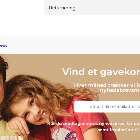
Returnering
etøj
Vind et gavekort
Hver måned trækker vi lo
nyhedsbrevsmo
Når du modtager vores nyhedsbrev, får 
samt inspiration ti