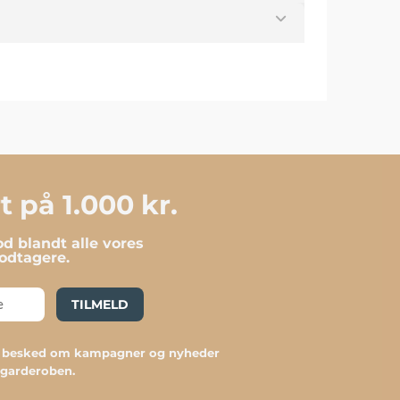
 på 1.000 kr.
d blandt alle vores
dtagere.
TILMELD
du besked om kampagner og nyheder
l garderoben.