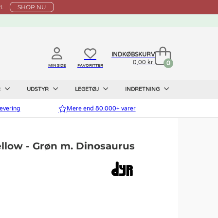
l.
SHOP NU
INDKØBSKURV
0,00 kr.
0
MIN SIDE
FAVORITTER
R
UDSTYR
LEGETØJ
INDRETNING
evering
Mere end 80.000+ varer
llow - Grøn m. Dinosaurus