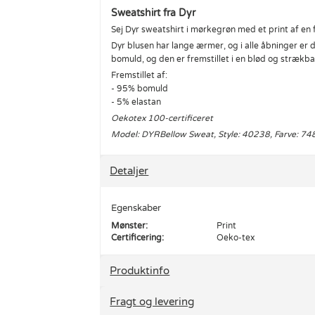
Sweatshirt fra Dyr
Sej Dyr sweatshirt i mørkegrøn med et print af en 
Dyr blusen har lange ærmer, og i alle åbninger er 
bomuld, og den er fremstillet i en blød og strækb
Fremstillet af:
- 95% bomuld
- 5% elastan
Oekotex 100-certificeret
Model:
DYR
Bellow Sweat, Style: 40238, Farve: 74
Detaljer
Egenskaber
Mønster:
Print
Certificering:
Oeko-tex
Produktinfo
Fragt og levering