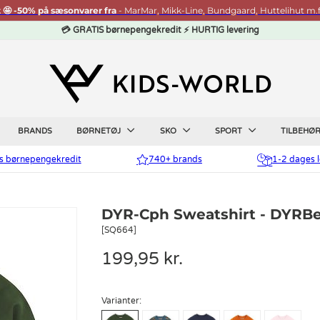
t 🤩 -50% på sæsonvarer fra
- MarMar, Mikk-Line, Bundgaard, Huttelihut m.f
💳 GRATIS børnepengekredit ⚡ HURTIG levering
BRANDS
BØRNETØJ
SKO
SPORT
TILBEHØ
is børnepengekredit
740+ brands
1-2 dages l
DYR-Cph Sweatshirt - DYRBe
[SQ664]
199,95 kr.
Varianter: