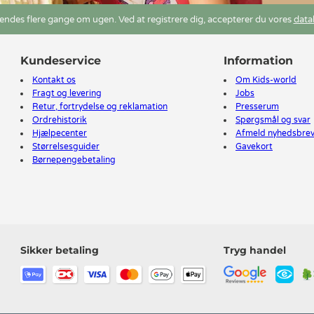
ndes flere gange om ugen. Ved at registrere dig, accepterer du vores
data
Kundeservice
Information
Kontakt os
Om Kids-world
Fragt og levering
Jobs
Retur, fortrydelse og reklamation
Presserum
Ordrehistorik
Spørgsmål og svar
Hjælpecenter
Afmeld nyhedsbre
Størrelsesguider
Gavekort
Børnepengebetaling
Sikker betaling
Tryg handel