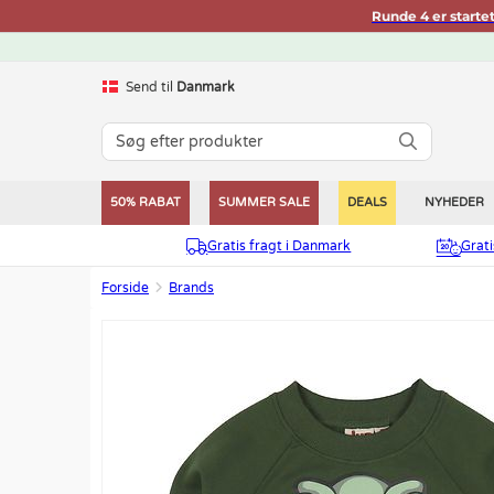
Runde 4 er starte
Send til
Danmark
50% RABAT
SUMMER SALE
DEALS
NYHEDER
Gratis fragt i Danmark
Grat
Forside
Brands