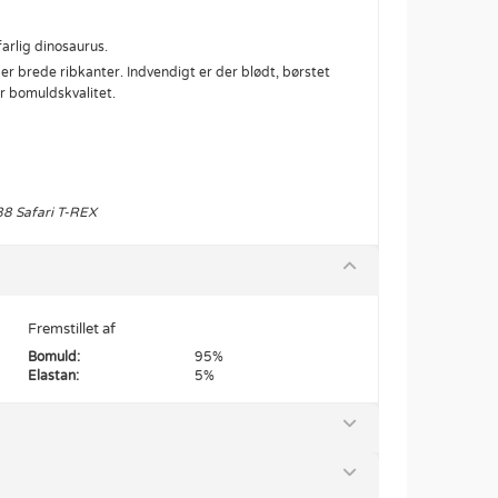
farlig dinosaurus.
der brede ribkanter. Indvendigt er der blødt, børstet
ar bomuldskvalitet.
88 Safari T-REX
Fremstillet af
Bomuld:
95%
Elastan:
5%