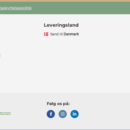
beskyttelsespolitik
.
Leveringsland
Send til
Danmark
v
Følg os på: