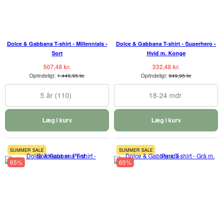
Dolce & Gabbana T-shirt - Millennials -
Dolce & Gabbana T-shirt - Superhero -
Sort
Hvid m. Konge
507,48 kr.
332,48 kr.
Oprindeligt:
1.449,95 kr.
Oprindeligt:
949,95 kr.
5 år (110)
18-24 mdr
Læg i kurv
Læg i kurv
SUMMER SALE
SUMMER SALE
65%
65%