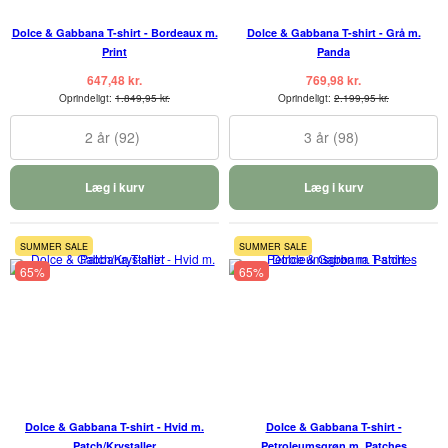
Dolce & Gabbana T-shirt - Bordeaux m.
Dolce & Gabbana T-shirt - Grå m.
Print
Panda
647,48 kr.
769,98 kr.
Oprindeligt:
1.849,95 kr.
Oprindeligt:
2.199,95 kr.
2 år (92)
3 år (98)
Læg i kurv
Læg i kurv
SUMMER SALE
SUMMER SALE
65%
65%
Dolce & Gabbana T-shirt - Hvid m.
Dolce & Gabbana T-shirt -
Patch/Krystaller
Petroleumsgrøn m. Patches