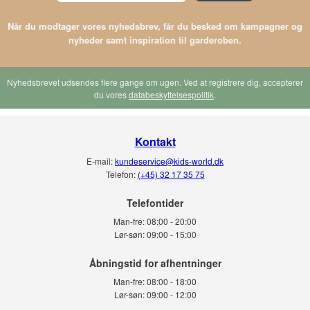
Kæmpe udvalg af t-shirts
Når du modtager vores nyhedsbrev, får du besked om kampagner og
Du har rigelige Dolce & Gabbana t-shirts at vælge mellem i vores sortiment.
nyheder samt inspiration til garderoben.
Her hos Kids-world tilbyder et afsindig stort udvalg af t-shirts i en bredt vifte af
styles og farvevarianter, så der burde være noget til enhver stil. Du kan finde
blandet andet kortærmede, langærmede og poloer. Der er der ikke så meget
Nyhedsbrevet udsendes flere gange om ugen. Ved at registrere dig, accepterer
andet at sige, end at vi håber, at I finder den Dolce & Gabbana t-shirt, som I er
du vores
databeskyttelsespolitik
.
på udkig efter. Se dig endelig omkring i resten af vores univers af tøj til børn
og teens og ikke mindst t-shirts.
Kontakt
Få leveres jeres nye Dolce & Gabbana t-shirt gratis i DK
E-mail:
kundeservice@kids-world.dk
Ved at købe jeres Dolce & Gabbana t-shirt her hos os, har i muligheden for, at
Telefon:
(+45) 32 17 35 75
få den leveret gratis til en adresse i Danmark.
Telefontider
Man-fre:
08:00 - 20:00
Lør-søn:
09:00 - 15:00
Man-fre:
08:00 - 18:00
Lør-søn:
09:00 - 12:00