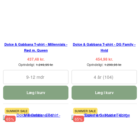
Dolce & Gabbana T-shirt - Millennials -
Dolce & Gabbana T-shirt - DG Family -
Rød m. Queen
Hvid
437,48 kr.
454,98 kr.
Oprindeligt:
1.249,95 kr.
Oprindeligt:
1.299,95 kr.
9-12 mdr
4 år (104)
Læg i kurv
Læg i kurv
SUMMER SALE
SUMMER SALE
65%
65%