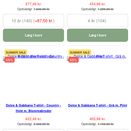
577,48 kr.
454,98 kr.
Oprindeligt:
1.649,95 kr.
Oprindeligt:
1.299,95 kr.
10 år (140) (
+87,50 kr.
)
4 år (104)
Læg i kurv
Læg i kurv
SUMMER SALE
SUMMER SALE
65%
65%
Dolce & Gabbana T-shirt - Country -
Dolce & Gabbana T-shirt - Grå m. Print
Hvid m. Blommabroder
822,48 kr.
405,98 kr.
Oprindeligt:
2.349,95 kr.
Oprindeligt:
1.159,95 kr.