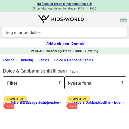
NU åben for kredit til november 2026 😍
Shop i dag og udskyd betalingen til 01.11.2026
0
0
Altid gratis fragt i Danmark
💳 GRATIS børnepengekredit ⚡ HURTIG levering
Forside
Børnetøj
T-shirts
Dolce & Gabbana t-shirts
Dolce & Gabbana t-shirt til børn
25
Filter
SUMMER SALE
SUMMER SALE
65%
65%