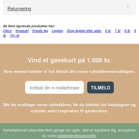
Returnering
Se flere lignende produkter her:
Djeco
Kreasæt
Kreativ leg
Legetøj
Shop legetøj efter alder
6 år
7 år
8 år
9
år
10+ år
Vind et gavekort på 1.000 kr.
Hver måned trækker vi lod blandt alle vores nyhedsbrevsmodtagere.
TILMELD
Når du modtager vores nyhedsbrev, får du besked om kampagner og
nyheder samt inspiration til garderoben.
Nyhedsbrevet udsendes flere gange om ugen. Ved at registrere dig, accepterer
du vores
databeskyttelsespolitik
.