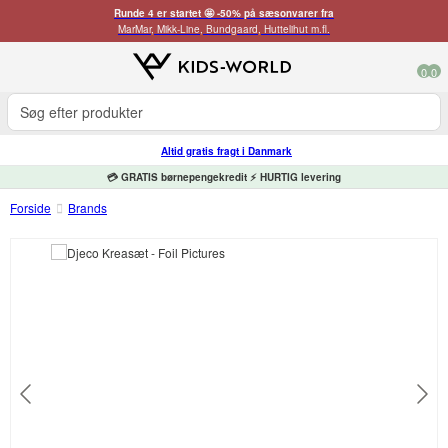
Runde 4 er startet 🤩 -50% på sæsonvarer fra
MarMar, Mikk-Line, Bundgaard, Huttelihut m.fl.
0
0
Altid gratis fragt i Danmark
💳 GRATIS børnepengekredit ⚡ HURTIG levering
Forside
Brands