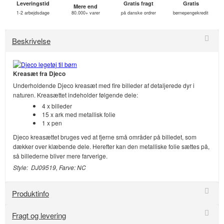
Leveringstid
Gratis fragt
Gratis
Mere end
1-2 arbejdsdage
80.000+ varer
på danske ordrer
børnepengekredit
Beskrivelse
Kreasæt fra Djeco
Underholdende Djeco kreasæt med fire billeder af detaljerede dyr i
naturen. Kreasættet indeholder følgende dele:
4 x billeder
15 x ark med metallisk folie
1 x pen
Djeco kreasættet bruges ved at fjerne små områder på billedet, som
dækker over klæbende dele. Herefter kan den metalliske folie sættes på,
så billederne bliver mere farverige.
Style: DJ09519, Farve: NC
Produktinfo
Fragt og levering