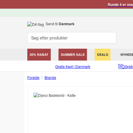
Runde 4 er sta
Send til
Danmark
50% RABAT
SUMMER SALE
DEALS
NYHED
Gratis fragt i Danmark
Grat
Forside
Brands