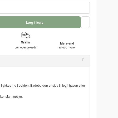
Læg i kurv
Gratis
Mere end
børnepengekredit
80.000+ varer
rykkes ind i bolden. Badebolden er sjov til leg i haven eller
konstant opsyn.