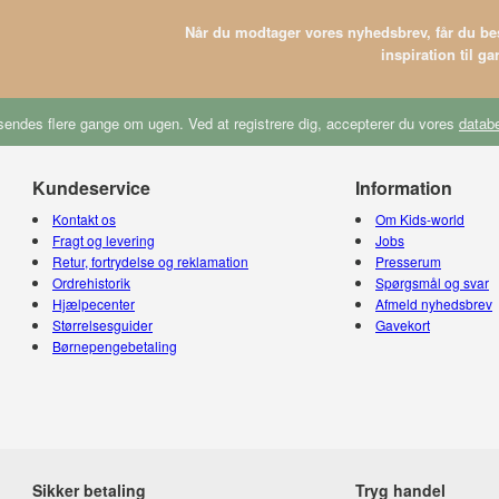
Når du modtager vores nyhedsbrev, får du 
inspiration til g
endes flere gange om ugen. Ved at registrere dig, accepterer du vores
databe
Kundeservice
Information
Kontakt os
Om Kids-world
Fragt og levering
Jobs
Retur, fortrydelse og reklamation
Presserum
Ordrehistorik
Spørgsmål og svar
Hjælpecenter
Afmeld nyhedsbrev
Størrelsesguider
Gavekort
Børnepengebetaling
Sikker betaling
Tryg handel