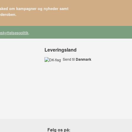
besked om kampagner og nyheder samt
arderoben.
skyttelsespolitik
.
Leveringsland
Send til
Danmark
Følg os på: