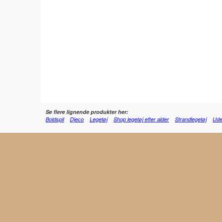
Se flere lignende produkter her:
Boldspil
Djeco
Legetøj
Shop legetøj efter alder
Strandlegetøj
Ude