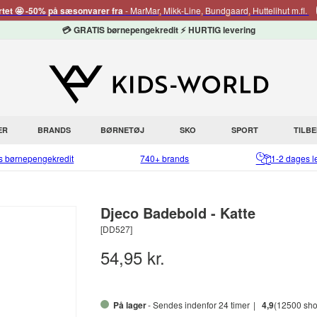
rtet 🤩 -50% på sæsonvarer fra
- MarMar, Mikk-Line, Bundgaard, Huttelihut m.fl.
💳 GRATIS børnepengekredit ⚡ HURTIG levering
ER
BRANDS
BØRNETØJ
SKO
SPORT
TILB
is børnepengekredit
740+ brands
1-2 dages l
Djeco Badebold - Katte
[DD527]
54,95 kr.
På lager
- Sendes indenfor 24 timer
4,9
(12500 sho