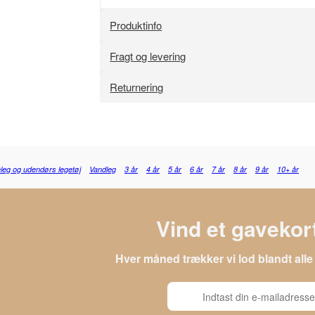
Produktinfo
Fragt og levering
Returnering
leg og udendørs legetøj
Vandleg
3 år
4 år
5 år
6 år
7 år
8 år
9 år
10+ år
Vind et gavekort
Hver måned trækker vi lod blandt al