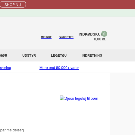
SHOP NU
0
INDKØBSKURV
MIN SIDE
FAVORITTER
0,00 kr.
EHØR
UDSTYR
LEGETØJ
INDRETNING
evering
Mere end 80.000+ varer
panmeldelser)