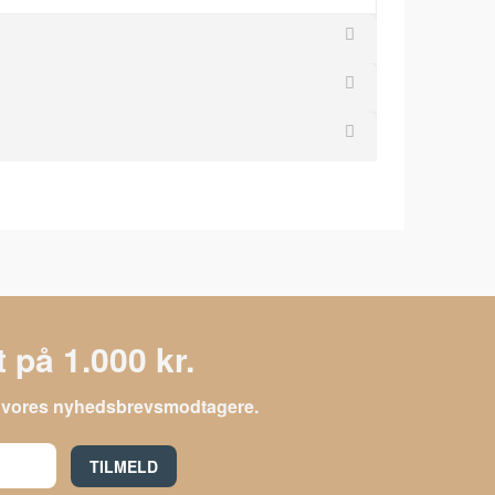
 på 1.000 kr.
le vores nyhedsbrevsmodtagere.
TILMELD