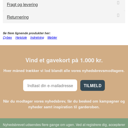
Fragt og levering
Returnering
Se flere lignende produkter her:
Cybex
Højstole
Indretning
Møbler
Vind et gavekort på 1.000 kr.
Hver måned trækker vi lod blandt alle vores nyhedsbrevsmodtagere.
TILMELD
Når du modtager vores nyhedsbrev, får du besked om kampagner og
nyheder samt inspiration til garderoben.
Nyhedsbrevet udsendes flere gange om ugen. Ved at registrere dig, accepterer