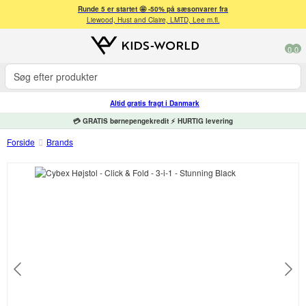
Runde 5 er startet 🤩 -50% på sæsonvarer fra
Liewood, Hust and Claire, LMTD, Lee m.fl.
0
0
Altid gratis fragt i Danmark
💳 GRATIS børnepengekredit ⚡ HURTIG levering
Forside
Brands