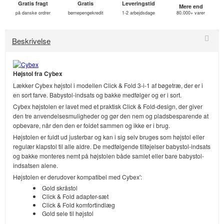
Gratis fragt
Gratis
Leveringstid
Mere end
på danske ordrer
børnepengekredit
1-2 arbejdsdage
80.000+ varer
Beskrivelse
Højstol fra Cybex
Lækker Cybex højstol i modellen Click & Fold 3-i-1 af bøgetræ, der er i
en sort farve. Babystol-indsats og bakke medfølger og er i sort.
Cybex højstolen er lavet med et praktisk Click & Fold-design, der giver
den tre anvendelsesmuligheder og gør den nem og pladsbesparende at
opbevare, når den den er foldet sammen og ikke er i brug.
Højstolen er fuldt ud justerbar og kan i sig selv bruges som højstol eller
regulær klapstol til alle aldre. De medfølgende tilføjelser babystol-indsats
og bakke monteres nemt på højstolen både samlet eller bare babystol-
indsatsen alene.
Højstolen er derudover kompatibel med Cybex':
Gold skråstol
Click & Fold adapter-sæt
Click & Fold komfortindlæg
Gold sele til højstol