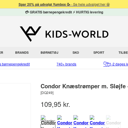
Spar 20% på udvalgt Yumbox 🥳
- Se hele udvalget her 🤩
💳 GRATIS børnepengekredit ⚡ HURTIG levering
ER
BRANDS
BØRNETØJ
SKO
SPORT
TILB
is børnepengekredit
740+ brands
1-2 dages l
Condor Knæstrømper m. Sløjfe 
[DQ249]
109,95 kr.
Varianter: