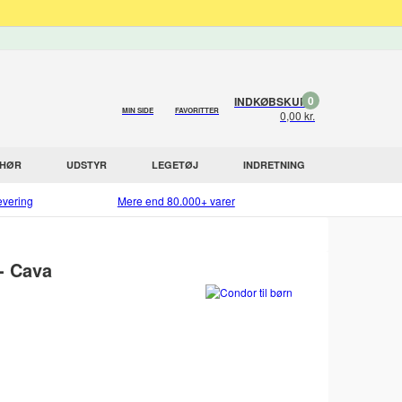
0
INDKØBSKURV
MIN SIDE
FAVORITTER
0,00 kr.
EHØR
UDSTYR
LEGETØJ
INDRETNING
evering
Mere end 80.000+ varer
- Cava