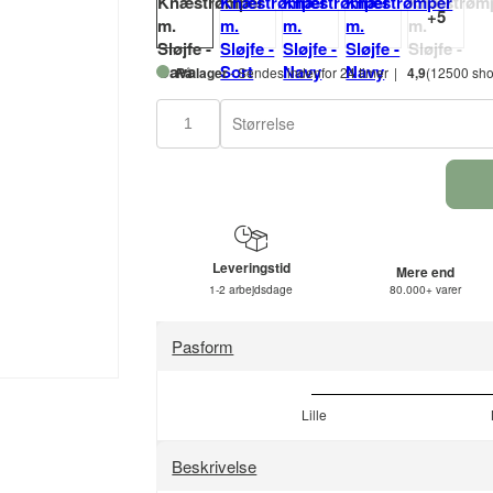
På lager
- Sendes indenfor 24 timer
4,9
(12500 sho
Størrelse
Leveringstid
Mere end
1-2 arbejdsdage
80.000+ varer
Pasform
Lille
Beskrivelse