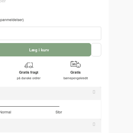
panmeldelser)
Læg i kurv
Gratis fragt
Gratis
på danske ordrer
børnepengekredit
Normal
Stor