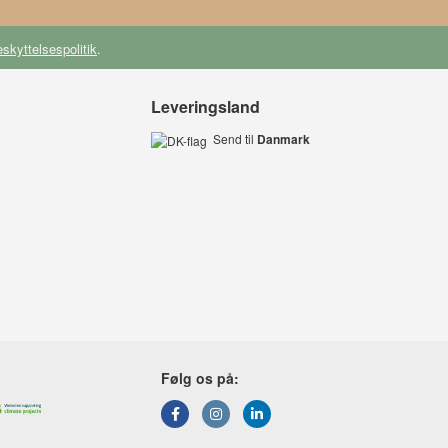
skyttelsespolitik
.
Leveringsland
Send til
Danmark
Følg os på: