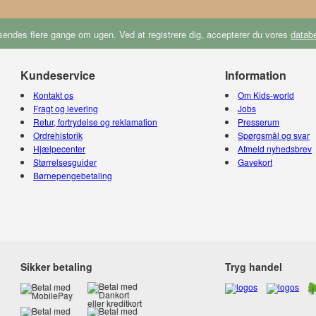
endes flere gange om ugen. Ved at registrere dig, accepterer du vores
databe
Kundeservice
Information
Kontakt os
Om Kids-world
Fragt og levering
Jobs
Retur, fortrydelse og reklamation
Presserum
Ordrehistorik
Spørgsmål og svar
Hjælpecenter
Afmeld nyhedsbrev
Størrelsesguider
Gavekort
Børnepengebetaling
Sikker betaling
Tryg handel