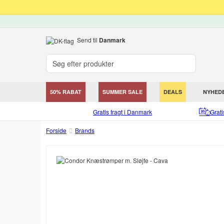
Send til
Danmark
50% RABAT
SUMMER SALE
DEALS
NYHED
Gratis fragt i Danmark
Grat
Forside
Brands