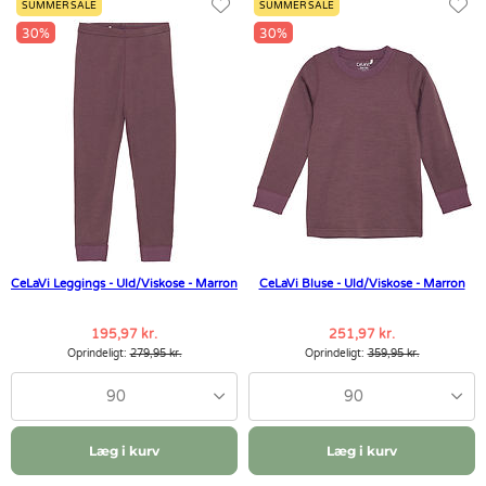
SUMMER SALE
SUMMER SALE
30%
30%
CeLaVi Leggings - Uld/Viskose - Marron
CeLaVi Bluse - Uld/Viskose - Marron
195,97 kr.
251,97 kr.
Oprindeligt:
279,95 kr.
Oprindeligt:
359,95 kr.
90
90
Læg i kurv
Læg i kurv