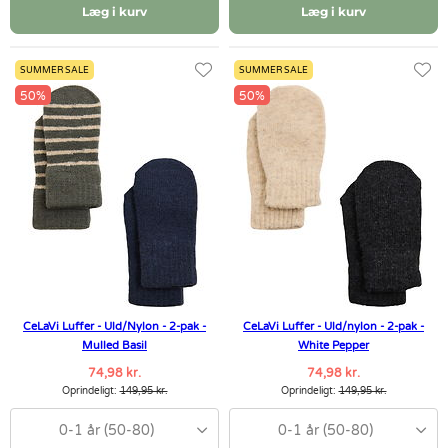
Læg i kurv
Læg i kurv
SUMMER SALE
SUMMER SALE
50%
50%
CeLaVi Luffer - Uld/Nylon - 2-pak -
CeLaVi Luffer - Uld/nylon - 2-pak -
Mulled Basil
White Pepper
74,98 kr.
74,98 kr.
Oprindeligt:
149,95 kr.
Oprindeligt:
149,95 kr.
0-1 år (50-80)
0-1 år (50-80)