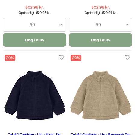
503,96 kr.
503,96 kr.
Oprindeligt:
629,95 kr.
Oprindeligt:
629,95 kr.
60
60
Læg i kurv
Læg i kurv
20%
20%
CeLaVi Cardigan - Uld - Night Sky
CeLaVi Cardigan - Uld - Savannah Tan