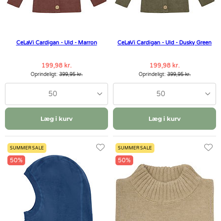
CeLaVi Cardigan - Uld - Marron
CeLaVi Cardigan - Uld - Dusky Green
199,98 kr.
199,98 kr.
Oprindeligt:
399,95 kr.
Oprindeligt:
399,95 kr.
50
50
Læg i kurv
Læg i kurv
SUMMER SALE
SUMMER SALE
50%
50%