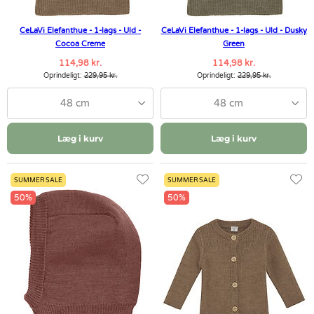
CeLaVi Elefanthue - 1-lags - Uld -
CeLaVi Elefanthue - 1-lags - Uld - Dusky
Cocoa Creme
Green
114,98 kr.
114,98 kr.
Oprindeligt:
229,95 kr.
Oprindeligt:
229,95 kr.
48 cm
48 cm
Læg i kurv
Læg i kurv
SUMMER SALE
SUMMER SALE
50%
50%