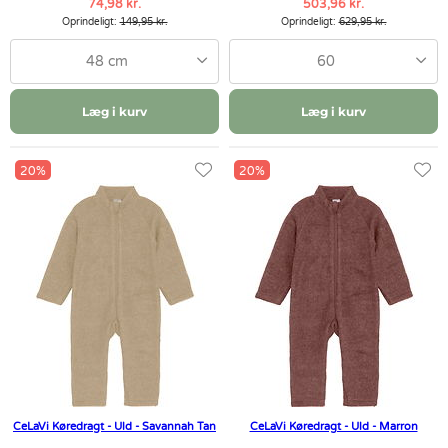
74,98 kr.
503,96 kr.
Oprindeligt:
149,95 kr.
Oprindeligt:
629,95 kr.
48 cm
60
Læg i kurv
Læg i kurv
20%
20%
CeLaVi Køredragt - Uld - Savannah Tan
CeLaVi Køredragt - Uld - Marron