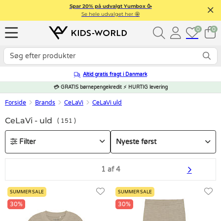
Spar 20% på udvalgt Yumbox 🥳
Se hele udvalget her 🤩
0
0
Altid gratis fragt i Danmark
💳 GRATIS børnepengekredit ⚡ HURTIG levering
Forside
Brands
CeLaVi
CeLaVi uld
CeLaVi - uld
151
Filter
1 af 4
SUMMER SALE
SUMMER SALE
30%
30%