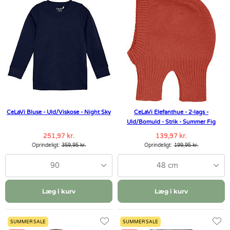
CeLaVi Bluse - Uld/Viskose - Night Sky
CeLaVi Elefanthue - 2-lags -
Uld/Bomuld - Strik - Summer Fig
251,97 kr.
139,97 kr.
Oprindeligt:
359,95 kr.
Oprindeligt:
199,95 kr.
90
48 cm
Læg i kurv
Læg i kurv
SUMMER SALE
SUMMER SALE