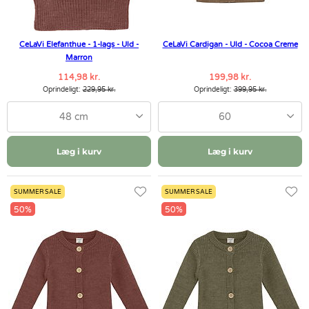
CeLaVi Elefanthue - 1-lags - Uld -
CeLaVi Cardigan - Uld - Cocoa Creme
Marron
114,98 kr.
199,98 kr.
Oprindeligt:
229,95 kr.
Oprindeligt:
399,95 kr.
48 cm
60
Læg i kurv
Læg i kurv
SUMMER SALE
SUMMER SALE
50%
50%