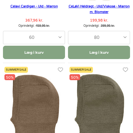
Celavi Cardigan - Uld - Marron
CeLaVi Heldragt - Uld/Viskose - Marron
m. Blomster
367,96 kr.
199,98 kr.
Oprindeligt:
459,95 kr.
Oprindeligt:
399,95 kr.
60
80
Læg i kurv
Læg i kurv
SUMMER SALE
SUMMER SALE
50%
50%