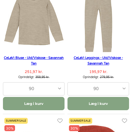
CeLaVi Bluse - Uld/Viskose - Savannah
CeLaVi Leggings - Uld/Viskose -
Tan
Savannah Tan
251,97 kr.
195,97 kr.
Oprindeligt:
359,95 kr.
Oprindeligt:
279,95 kr.
90
90
Læg i kurv
Læg i kurv
SUMMER SALE
SUMMER SALE
30%
30%