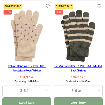
SUMMER SALE
SUMMER SALE
30%
30%
CeLaVi Handsker - 2-Pak - Uld -
CeLaVi Handsker - 2-Pak - Uld - Mulled
Nostalgia Rose/Prikket
Basil/Stribet
104,97 kr.
104,97 kr.
Oprindeligt:
149,95 kr.
Oprindeligt:
149,95 kr.
3-6 år
3-6 år
Læg i kurv
Læg i kurv