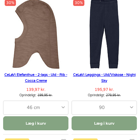
30%
30%
CeLaVi Elefanthue - 2-lags - Uld - Rib -
CeLaVi Leggings - Uld/Viskose - Night
Cocca Creme
Sky
139,97 kr.
195,97 kr.
Oprindeligt:
199,95 kr.
Oprindeligt:
279,95 kr.
46 cm
90
Læg i kurv
Læg i kurv