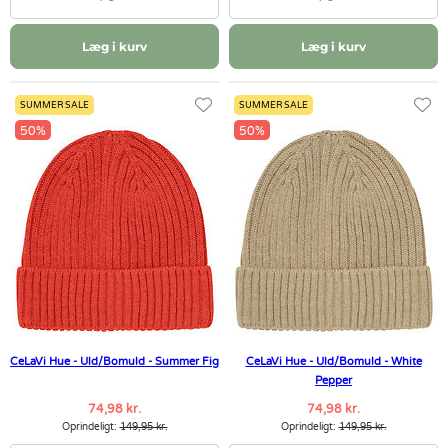
Læg i kurv
Læg i kurv
SUMMER SALE
SUMMER SALE
50%
50%
CeLaVi Hue - Uld/Bomuld - Summer Fig
CeLaVi Hue - Uld/Bomuld - White
Pepper
74,98 kr.
74,98 kr.
Oprindeligt:
149,95 kr.
Oprindeligt:
149,95 kr.