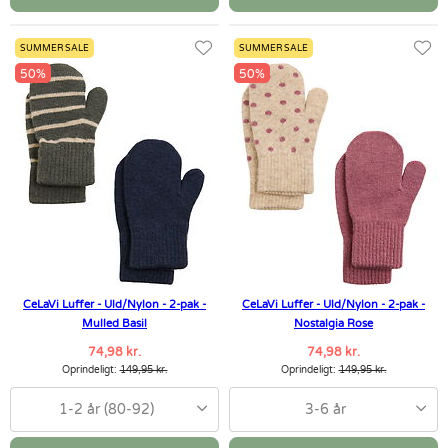
SUMMER SALE
SUMMER SALE
50%
50%
CeLaVi Luffer - Uld/Nylon - 2-pak -
CeLaVi Luffer - Uld/Nylon - 2-pak -
Mulled Basil
Nostalgia Rose
74,98 kr.
74,98 kr.
Oprindeligt:
149,95 kr.
Oprindeligt:
149,95 kr.
1-2 år (80-92)
3-6 år