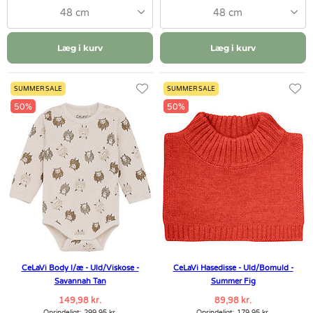
48 cm
48 cm
Læg i kurv
Læg i kurv
SUMMER SALE
SUMMER SALE
50%
50%
CeLaVi Body l/æ - Uld/Viskose -
CeLaVi Hasedisse - Uld/Bomuld -
Savannah Tan
Summer Fig
149,98 kr.
89,98 kr.