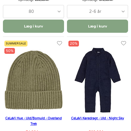
Oprindeligt:
299,95 kr.
Oprindeligt:
179,95 kr.
80
2-6 år
Læg i kurv
Læg i kurv
20%
SUMMER SALE
50%
CeLaVi Hue - Uld/Bomuld - Overland
CeLaVi Køredragt - Uld - Night Sky
Trek