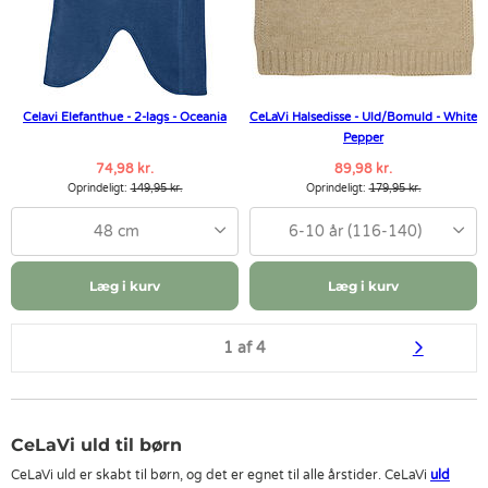
Celavi Elefanthue - 2-lags - Oceania
CeLaVi Halsedisse - Uld/Bomuld - White
Pepper
74,98 kr.
89,98 kr.
Oprindeligt:
149,95 kr.
Oprindeligt:
179,95 kr.
48 cm
6-10 år (116-140)
Læg i kurv
Læg i kurv
1 af 4
CeLaVi uld til børn
CeLaVi uld er skabt til børn, og det er egnet til alle årstider. CeLaVi
uld