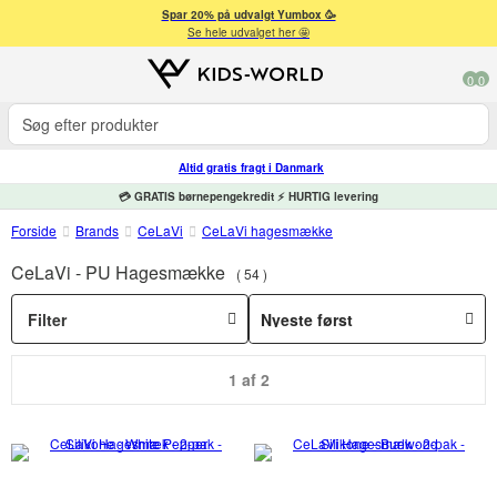
Spar 20% på udvalgt Yumbox 🥳
Se hele udvalget her 🤩
0
0
Altid gratis fragt i Danmark
💳 GRATIS børnepengekredit ⚡ HURTIG levering
Forside
Brands
CeLaVi
CeLaVi hagesmække
CeLaVi - PU Hagesmække
54
Filter
1 af 2