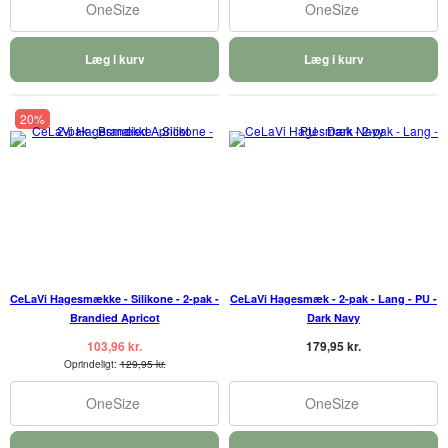
OneSize
OneSize
Læg i kurv
Læg i kurv
20%
CeLaVi Hagesmække - Silikone - 2-pak -
CeLaVi Hagesmæk - 2-pak - Lang - PU -
Brandied Apricot
Dark Navy
103,96 kr.
179,95 kr.
Oprindeligt:
129,95 kr.
OneSize
OneSize