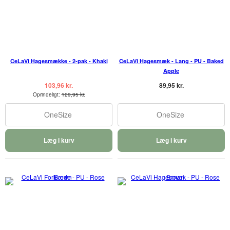
CeLaVi Hagesmække - 2-pak - Khaki
CeLaVi Hagesmæk - Lang - PU - Baked
Apple
103,96 kr.
89,95 kr.
Oprindeligt:
129,95 kr.
OneSize
OneSize
Læg i kurv
Læg i kurv