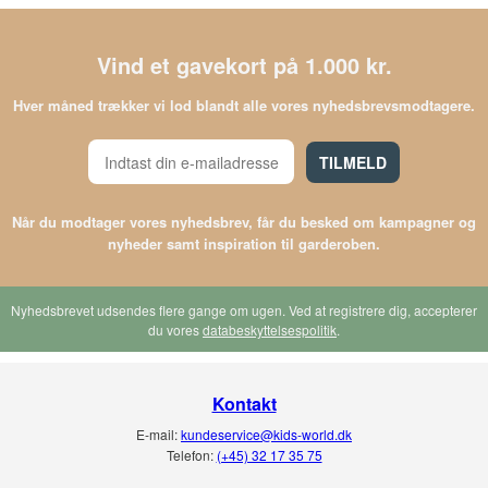
Vind et gavekort på 1.000 kr.
Hver måned trækker vi lod blandt alle vores nyhedsbrevsmodtagere.
TILMELD
Når du modtager vores nyhedsbrev, får du besked om kampagner og
nyheder samt inspiration til garderoben.
Nyhedsbrevet udsendes flere gange om ugen. Ved at registrere dig, accepterer
du vores
databeskyttelsespolitik
.
Kontakt
E-mail:
kundeservice@kids-world.dk
Telefon:
(+45) 32 17 35 75