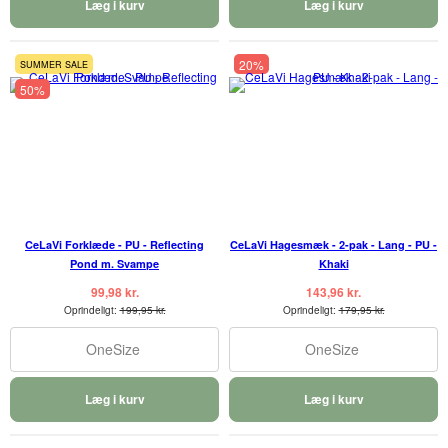
Læg i kurv
Læg i kurv
20%
SUMMER SALE
50%
CeLaVi Forklæde - PU - Reflecting
CeLaVi Hagesmæk - 2-pak - Lang - PU -
Pond m. Svampe
Khaki
99,98 kr.
143,96 kr.
Oprindeligt:
199,95 kr.
Oprindeligt:
179,95 kr.
OneSize
OneSize
Læg i kurv
Læg i kurv