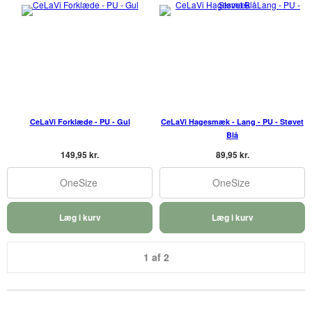
CeLaVi Forklæde - PU - Gul
CeLaVi Hagesmæk - Lang - PU - Støvet
Blå
149,95 kr.
89,95 kr.
OneSize
OneSize
Læg i kurv
Læg i kurv
1 af 2