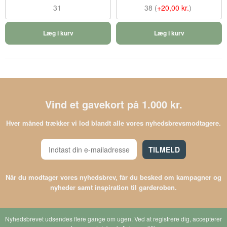
31
38 (
+20,00 kr.
)
Læg i kurv
Læg i kurv
Vind et gavekort på 1.000 kr.
Hver måned trækker vi lod blandt alle vores nyhedsbrevsmodtagere.
TILMELD
Når du modtager vores nyhedsbrev, får du besked om kampagner og
nyheder samt inspiration til garderoben.
Nyhedsbrevet udsendes flere gange om ugen. Ved at registrere dig, accepterer