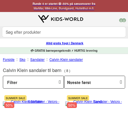
Runde 4 er startet 🤩 -50% på sæsonvarer fra
MarMar, Mikk-Line, Bundgaard, Huttelihut m.fl.
0
0
Altid gratis fragt i Danmark
💳 GRATIS børnepengekredit ⚡ HURTIG levering
Forside
Sko
Sandaler
Calvin Klein sandaler
Calvin Klein sandaler til børn
8
Filter
SUMMER SALE
SUMMER SALE
50%
50%