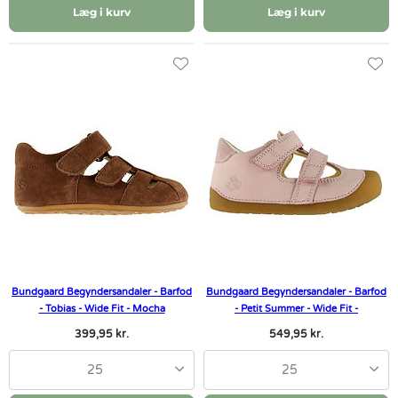
Læg i kurv
Læg i kurv
Bundgaard Begyndersandaler - Barfod
Bundgaard Begyndersandaler - Barfod
- Tobias - Wide Fit - Mocha
- Petit Summer - Wide Fit -
399,95 kr.
549,95 kr.
25
25