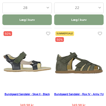
28
22
Læg i kurv
Læg i kurv
50%
SUMMER SALE
50%
Bundgaard Sandaler - Skye ll - Black
Bundgaard Sandaler - Rox IV - Army YU
349,98 kr.
349,98 kr.