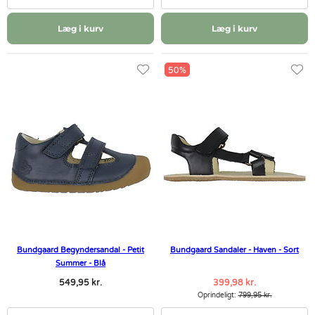
Læg i kurv
Læg i kurv
50%
Bundgaard Begyndersandal - Petit
Bundgaard Sandaler - Haven - Sort
Summer - Blå
549,95 kr.
399,98 kr.
Oprindeligt:
799,95 kr.