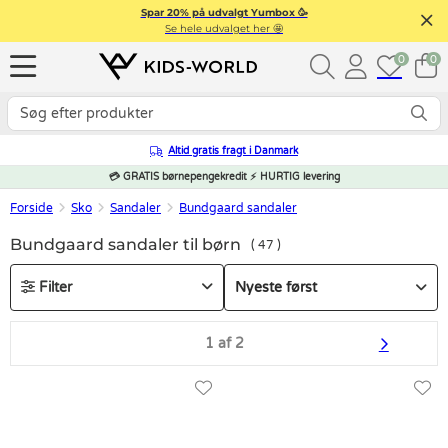
Spar 20% på udvalgt Yumbox 🥳
Se hele udvalget her 🤩
0
0
Altid gratis fragt i Danmark
💳 GRATIS børnepengekredit ⚡ HURTIG levering
Forside
Sko
Sandaler
Bundgaard sandaler
Bundgaard sandaler til børn
47
Filter
1 af 2