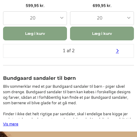
599,95 kr.
699,95 kr.
20
20
Læg i kurv
Læg i kurv
1 af 2
Bundgaard sandaler til børn
Bliv sommerklar med et par Bundgaard sandaler til børn - piger såvel
som drenge. Bundgaard sandaler til børn kan købes i forskellige designs
og farver, sådan at I forhåbentlig kan finde et par Bundgaard sandaler,
som børnene vil blive glade for at gå med.
Finder I ikke det helt rigtige par sandaler, skal I endelige bare kigge jer
omkring i de andre kategorier med sandaler., skal I endelig bruge lidt tid
Vis mere
på at kigge jer omkring i resten af vores sortiment af sandaler - vi har
mange sandaler i forskellige designs, materialer og farver på lager./p>