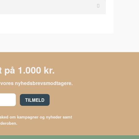
 på 1.000 kr.
le vores nyhedsbrevsmodtagere.
TILMELD
besked om kampagner og nyheder samt
arderoben.