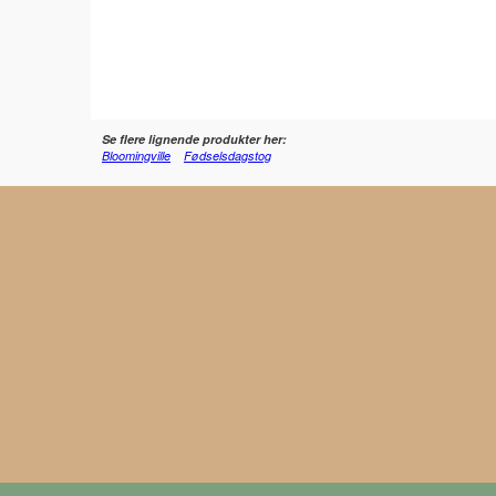
Se flere lignende produkter her:
Bloomingville
Fødselsdagstog