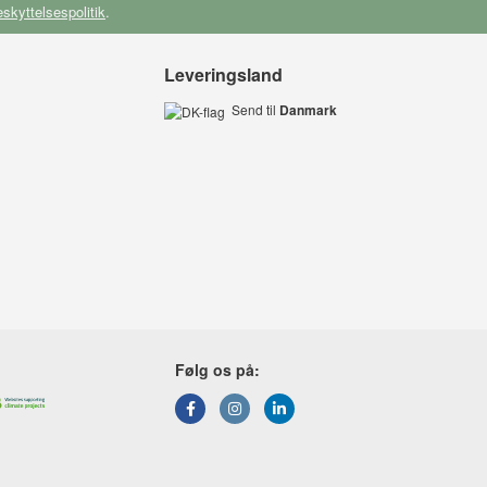
skyttelsespolitik
.
Leveringsland
Send til
Danmark
Følg os på: