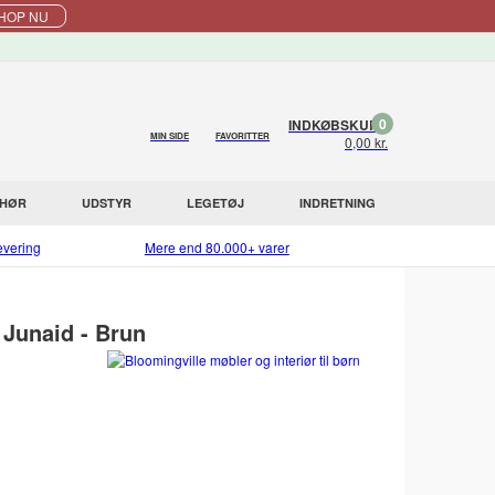
HOP NU
0
INDKØBSKURV
MIN SIDE
FAVORITTER
0,00 kr.
EHØR
UDSTYR
LEGETØJ
INDRETNING
evering
Mere end 80.000+ varer
 Junaid - Brun