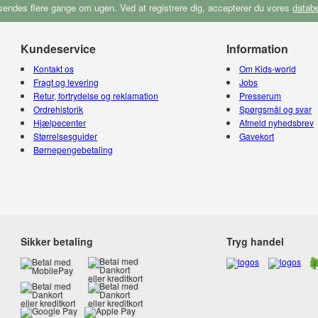
endes flere gange om ugen. Ved at registrere dig, accepterer du vores
databe
Kundeservice
Information
Kontakt os
Om Kids-world
Fragt og levering
Jobs
Retur, fortrydelse og reklamation
Presserum
Ordrehistorik
Spørgsmål og svar
Hjælpecenter
Afmeld nyhedsbrev
Størrelsesguider
Gavekort
Børnepengebetaling
Sikker betaling
Tryg handel