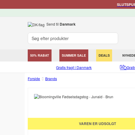
SLUTSPURT
Send til
Danmark
50% RABAT
SUMMER SALE
DEALS
NYHED
Gratis fragt i Danmark
Grat
Forside
Brands
VAREN ER UDSOLGT