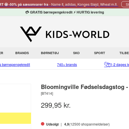
 🤩 -50% på sæsonvarer fra
- Name It, adidas, Konges Sløjd, Wheat m.fl.
S
💳 GRATIS børnepengekredit ⚡ HURTIG levering
ER
BRANDS
BØRNETØJ
SKO
SPORT
TILB
is børnepengekredit
740+ brands
1-2 dages l
Bloomingville Fødselsdagstog -
[BT414]
299,95 kr.
Udsolgt
4,9
(12500 shopanmeldelser)