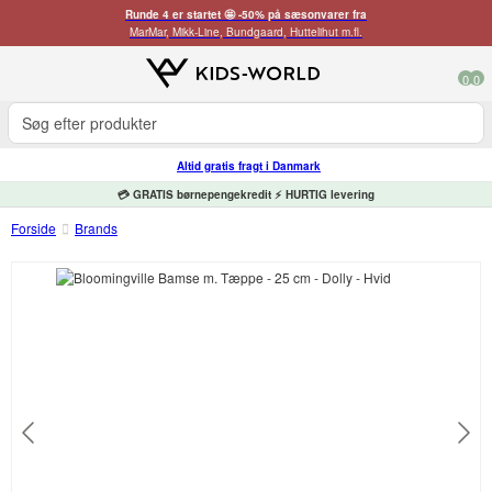
Runde 4 er startet 🤩 -50% på sæsonvarer fra
MarMar, Mikk-Line, Bundgaard, Huttelihut m.fl.
0
0
Altid gratis fragt i Danmark
💳 GRATIS børnepengekredit ⚡ HURTIG levering
Forside
Brands