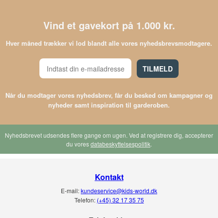
Vind et gavekort på 1.000 kr.
Hver måned trækker vi lod blandt alle vores nyhedsbrevsmodtagere.
TILMELD
Når du modtager vores nyhedsbrev, får du besked om kampagner og
nyheder samt inspiration til garderoben.
Nyhedsbrevet udsendes flere gange om ugen. Ved at registrere dig, accepterer
du vores
databeskyttelsespolitik
.
Kontakt
E-mail:
kundeservice@kids-world.dk
Telefon:
(+45) 32 17 35 75