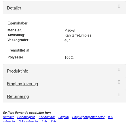
Detaljer
Egenskaber
Mønster:
Prikket
Anvisning:
Kan tørretumbles
Vaskegrader:
40°
Fremstillet af
Polyester:
100%
Produktinfo
Fragt og levering
Returnering
Se flere lignende produkter her:
Bamser
Bloomingville
Får bamser
Legetøj
Shop legetøj efter alder
0-6
måneder
6-12 måneder
1 år
2 år