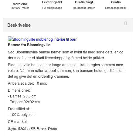
Leveringstid
Gratis fragt
Gratis
Mere end
80.000+ varer
1-2 arbejdsdage
på danske ordrer
børnepengekredit
Beskrivelse
Bamse fra Bloomingville
Sød Bloomingville bamse formet som et hvidt får med sorte detaljer, og
der medfølger et blødt fleecetæppe i grå med hvide prikker.
Bloomingville bamsen har lange arme, som kan hægtes sammen med
velcro. Når man ruller tæppet sammen, kan bamsen holde godt fast om
det og give det en ordentlig krammer.
Anbefalet alder: +0 mdr.
Dimensioner:
- Bamse: 25,5 cm
- Tæppe: 92x92 cm
Fremstillet af:
- 100% polyester
CE-mærket.
Style: 82064489, Farve: White