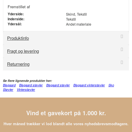
Fremstillet af
Yderside:
Skind, Tekstil
Inderside:
Tekstil
Ydersål:
Andet materiale
Produktinfo
Fragt og levering
Returnering
Se flere lignende produkter her:
Bisgaard
Bisgaard støvler
Bisgaard støvler
Bisgaard vinterstøvler
Sko
Støvler
Vinterstøvler
Vind et gavekort på 1.000 kr.
Hver måned trækker vi lod blandt alle vores nyhedsbrevsmodtagere.