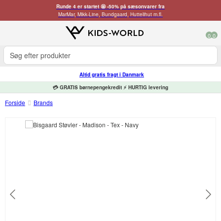
Runde 4 er startet 🤩 -50% på sæsonvarer fra
MarMar, Mikk-Line, Bundgaard, Huttelihut m.fl.
0
0
Altid gratis fragt i Danmark
💳 GRATIS børnepengekredit ⚡ HURTIG levering
Forside
Brands