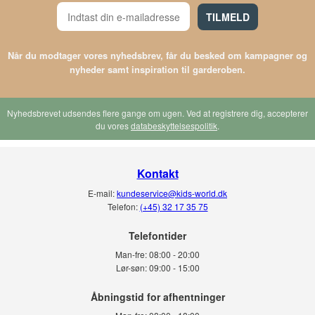
TILMELD
Når du modtager vores nyhedsbrev, får du besked om kampagner og
nyheder samt inspiration til garderoben.
Nyhedsbrevet udsendes flere gange om ugen. Ved at registrere dig, accepterer
du vores
databeskyttelsespolitik
.
Kontakt
E-mail:
kundeservice@kids-world.dk
Telefon:
(+45) 32 17 35 75
Telefontider
Man-fre:
08:00 - 20:00
Lør-søn:
09:00 - 15:00