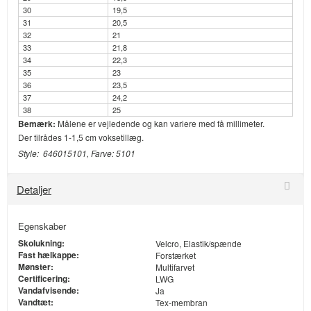
30
19,5
31
20,5
32
21
33
21,8
34
22,3
35
23
36
23,5
37
24,2
38
25
Bemærk:
Målene er vejledende og kan variere med få millimeter.
Der tilrådes 1-1,5 cm voksetillæg.
Style: 646015101, Farve: 5101
Detaljer
Egenskaber
Skolukning:
Velcro, Elastik/spænde
Fast hælkappe:
Forstærket
Mønster:
Multifarvet
Certificering:
LWG
Vandafvisende:
Ja
Vandtæt:
Tex-membran