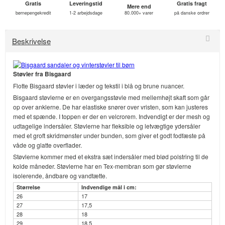
Gratis
Leveringstid
Gratis fragt
Mere end
børnepengekredit
1-2 arbejdsdage
80.000+ varer
på danske ordrer
Beskrivelse
Støvler fra Bisgaard
Flotte Bisgaard støvler i læder og tekstil i blå og brune nuancer.
Bisgaard støvlerne er en overgangsstøvle med mellemhøjt skaft som går
op over anklerne. De har elastiske snører over vristen, som kan justeres
med et spænde. I toppen er der en velcrorem. Indvendigt er der mesh og
udtagelige indersåler. Støvlerne har fleksible og letvægtige ydersåler
med et groft skridmønster under bunden, som giver et godt fodfæste på
våde og glatte overflader.
Støvlerne kommer med et ekstra sæt indersåler med blød polstring til de
kolde måneder. Støvlerne har en Tex-membran som gør støvlerne
isolerende, åndbare og vandtætte.
Størrelse
Indvendige mål i cm:
26
17
27
17,5
28
18
29
18,5