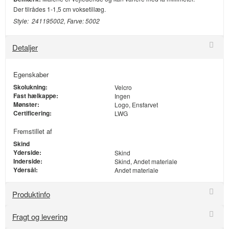
Der tilrådes 1-1,5 cm voksetillæg.
Style: 241195002, Farve: 5002
Detaljer
Egenskaber
Skolukning:
Velcro
Fast hælkappe:
Ingen
Mønster:
Logo, Ensfarvet
Certificering:
LWG
Fremstillet af
Skind
Yderside:
Skind
Inderside:
Skind, Andet materiale
Ydersål:
Andet materiale
Produktinfo
Fragt og levering