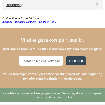
Returnering
Se flere lignende produkter her:
Bisgaard
Bisgaard sandaler
Sandaler
Sko
Vind et gavekort på 1.000 kr.
Hver måned trækker vi lod blandt alle vores nyhedsbrevsmodtagere.
TILMELD
Når du modtager vores nyhedsbrev, får du besked om kampagner og
nyheder samt inspiration til garderoben.
Nyhedsbrevet udsendes flere gange om ugen. Ved at registrere dig, accepterer
du vores
databeskyttelsespolitik
.