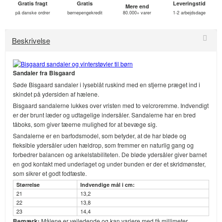
Gratis fragt
Gratis
Leveringstid
Mere end
på danske ordrer
børnepengekredit
80.000+ varer
1-2 arbejdsdage
Beskrivelse
Sandaler fra Bisgaard
Søde Bisgaard sandaler i lyseblåt ruskind med en stjerne præget ind i
skindet på ydersiden af hælene.
Bisgaard sandalerne lukkes over vristen med to velcroremme. Indvendigt
er der brunt læder og udtagelige indersåler. Sandalerne har en bred
tåboks, som giver tæerne mulighed for at bevæge sig.
Sandalerne er en barfodsmodel, som betyder, at de har bløde og
fleksible ydersåler uden hældrop, som fremmer en naturlig gang og
forbedrer balancen og ankelstabiliteten. De bløde ydersåler giver barnet
en god kontakt med underlaget og under bunden er der et skridmønster,
som sikrer et godt fodfæste.
Størrelse
Indvendige mål i cm:
21
13,2
22
13,8
23
14,4
Bemærk:
Målene er vejledende og kan variere med få millimeter.