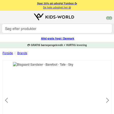
Spar 20% på udvalgt Yumbox 🥳
Se hele udvalget her 🤩
0
0
Altid gratis fragt i Danmark
💳 GRATIS børnepengekredit ⚡ HURTIG levering
Forside
Brands