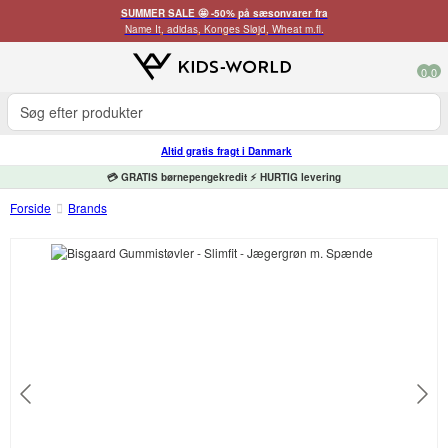
SUMMER SALE 🤩 -50% på sæsonvarer fra
Name It, adidas, Konges Sløjd, Wheat m.fl.
0
0
Altid gratis fragt i Danmark
💳 GRATIS børnepengekredit ⚡ HURTIG levering
Forside
Brands