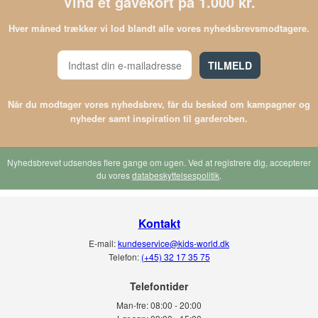
Vind et gavekort på 1.000 kr.
Hver måned trækker vi lod blandt alle vores nyhedsbrevsmodtagere.
TILMELD
Når du modtager vores nyhedsbrev, får du besked om kampagner og
nyheder samt inspiration til garderoben.
Nyhedsbrevet udsendes flere gange om ugen. Ved at registrere dig, accepterer
du vores
databeskyttelsespolitik
.
Kontakt
E-mail:
kundeservice@kids-world.dk
Telefon:
(+45) 32 17 35 75
Telefontider
Man-fre:
08:00 - 20:00