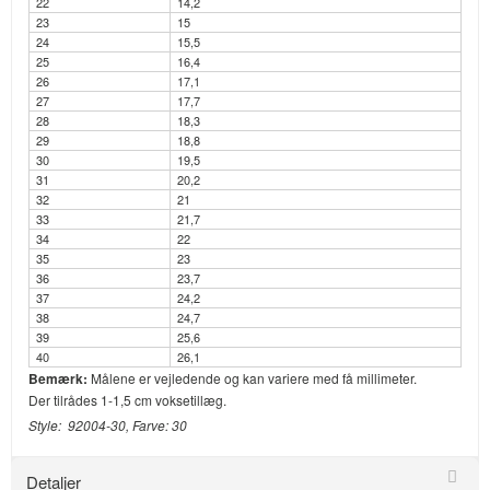
22
14,2
23
15
24
15,5
25
16,4
26
17,1
27
17,7
28
18,3
29
18,8
30
19,5
31
20,2
32
21
33
21,7
34
22
35
23
36
23,7
37
24,2
38
24,7
39
25,6
40
26,1
Bemærk:
Målene er vejledende og kan variere med få millimeter.
Der tilrådes 1-1,5 cm voksetillæg.
Style: 92004-30, Farve: 30
Detaljer