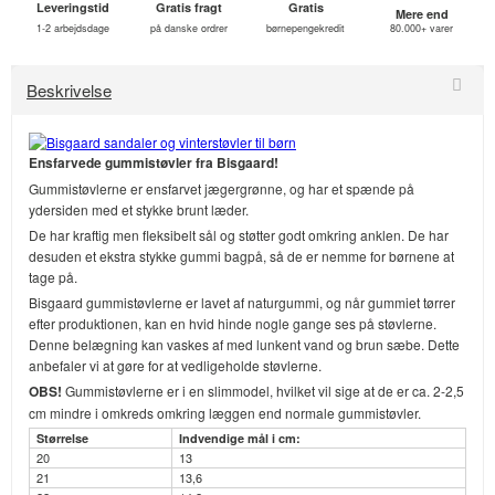
Leveringstid
Gratis fragt
Gratis
Mere end
1-2 arbejdsdage
på danske ordrer
børnepengekredit
80.000+ varer
Beskrivelse
Ensfarvede gummistøvler fra Bisgaard!
Gummistøvlerne er ensfarvet jægergrønne, og har et spænde på
ydersiden med et stykke brunt læder.
De har kraftig men fleksibelt sål og støtter godt omkring anklen. De har
desuden et ekstra stykke gummi bagpå, så de er nemme for børnene at
tage på.
Bisgaard gummistøvlerne er lavet af naturgummi, og når gummiet tørrer
efter produktionen, kan en hvid hinde nogle gange ses på støvlerne.
Denne belægning kan vaskes af med lunkent vand og brun sæbe. Dette
anbefaler vi at gøre for at vedligeholde støvlerne.
OBS!
Gummistøvlerne er i en slimmodel, hvilket vil sige at de er ca. 2-2,5
cm mindre i omkreds omkring læggen end normale gummistøvler.
Størrelse
Indvendige mål i cm:
20
13
21
13,6