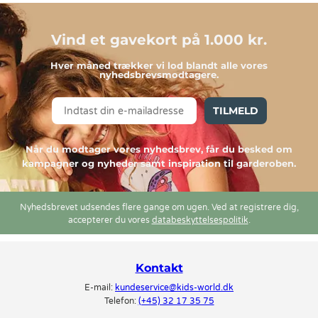
Vind et gavekort på 1.000 kr.
Hver måned trækker vi lod blandt alle vores
nyhedsbrevsmodtagere.
TILMELD
Når du modtager vores nyhedsbrev, får du besked om
kampagner og nyheder samt inspiration til garderoben.
Nyhedsbrevet udsendes flere gange om ugen. Ved at registrere dig,
accepterer du vores
databeskyttelsespolitik
.
Kontakt
E-mail:
kundeservice@kids-world.dk
Telefon:
(+45) 32 17 35 75