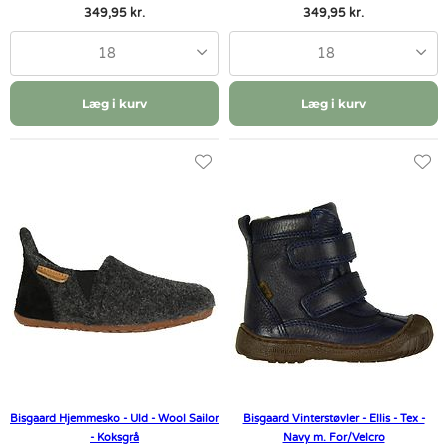
349,95 kr.
349,95 kr.
18
18
Læg i kurv
Læg i kurv
Bisgaard Hjemmesko - Uld - Wool Sailor
Bisgaard Vinterstøvler - Ellis - Tex -
- Koksgrå
Navy m. For/Velcro