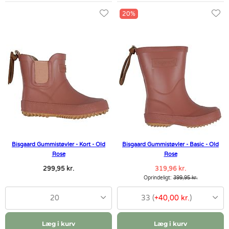
20%
Bisgaard Gummistøvler - Kort - Old
Bisgaard Gummistøvler - Basic - Old
Rose
Rose
299,95 kr.
319,96 kr.
Oprindeligt:
399,95 kr.
20
33 (
+40,00 kr.
)
Læg i kurv
Læg i kurv