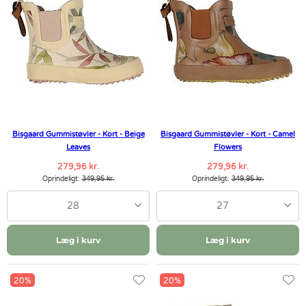
Bisgaard Gummistøvler - Kort - Beige
Bisgaard Gummistøvler - Kort - Camel
Leaves
Flowers
279,96 kr.
279,96 kr.
Oprindeligt:
349,95 kr.
Oprindeligt:
349,95 kr.
28
27
Læg i kurv
Læg i kurv
20%
20%