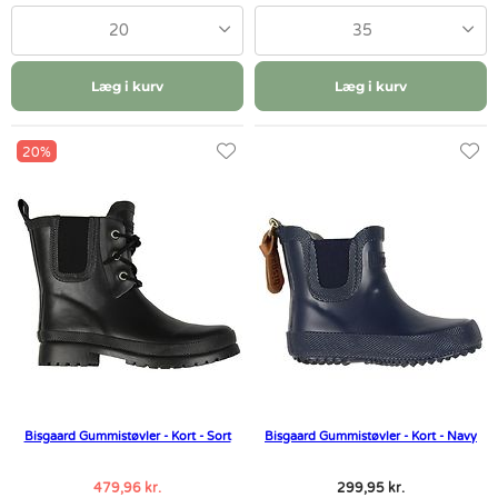
20
35
Læg i kurv
Læg i kurv
20%
Bisgaard Gummistøvler - Kort - Sort
Bisgaard Gummistøvler - Kort - Navy
479,96 kr.
299,95 kr.