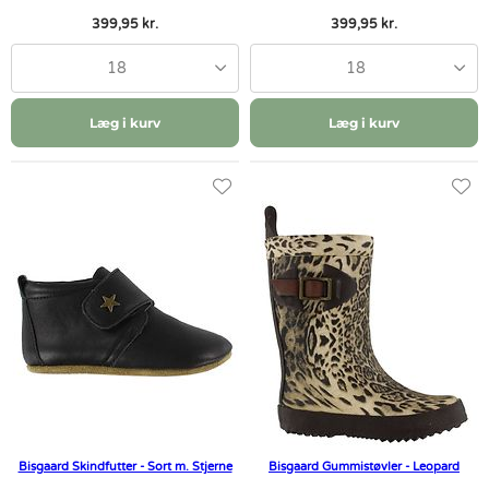
399,95 kr.
399,95 kr.
18
18
Læg i kurv
Læg i kurv
Bisgaard Skindfutter - Sort m. Stjerne
Bisgaard Gummistøvler - Leopard