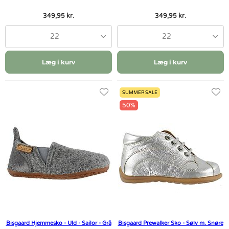
349,95 kr.
349,95 kr.
22
22
Læg i kurv
Læg i kurv
SUMMER SALE
50%
Bisgaard Hjemmesko - Uld - Sailor - Grå
Bisgaard Prewalker Sko - Sølv m. Snøre