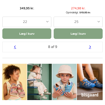
349,95 kr.
274,98 kr.
Oprindeligt:
549,95 kr.
22
25
Læg i kurv
Læg i kurv
8 af 9