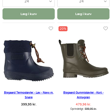
24
24
Læg i kurv
Læg i kurv
20%
Bisgaard Termostøvler - Lav - Navy m.
Bisgaard Gummistøvler - Kort -
Snøre
Armygrøn
399,95 kr.
479,96 kr.
Oprindeligt:
599,95 kr.