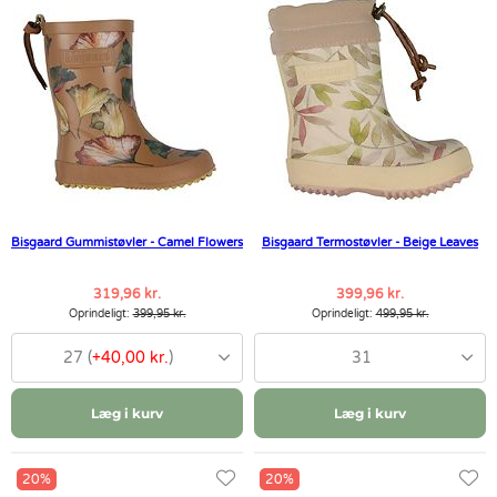
Bisgaard Gummistøvler - Camel Flowers
Bisgaard Termostøvler - Beige Leaves
319,96 kr.
399,96 kr.
Oprindeligt:
399,95 kr.
Oprindeligt:
499,95 kr.
27 (
+40,00 kr.
)
31
Læg i kurv
Læg i kurv
20%
20%