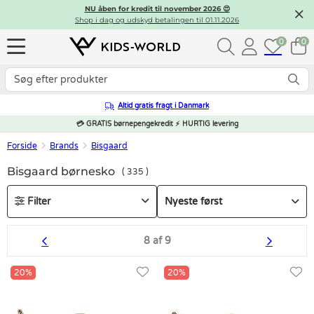
NU åben for kredit til november 2026 😍
Shop i dag og udskyd betalingen til 01.11.2026
0
0
Altid gratis fragt i Danmark
💳 GRATIS børnepengekredit ⚡ HURTIG levering
Forside
Brands
Bisgaard
Bisgaard børnesko
335
Filter
8 af 9
20%
20%