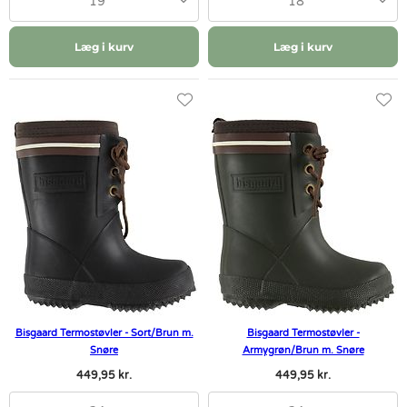
19
18
Læg i kurv
Læg i kurv
Bisgaard Termostøvler - Sort/Brun m.
Bisgaard Termostøvler -
Snøre
Armygrøn/Brun m. Snøre
449,95 kr.
449,95 kr.