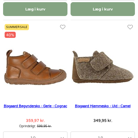
Læg i kurv
Læg i kurv
SUMMER SALE
40%
Bisgaard Begyndersko - Gerle - Cognac
Bisgaard Hjemmesko - Uld - Camel
359,97 kr.
349,95 kr.
Oprindeligt:
599,95 kr.