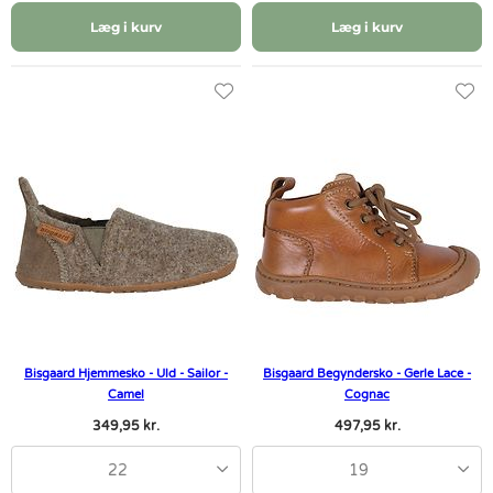
Læg i kurv
Læg i kurv
Bisgaard Hjemmesko - Uld - Sailor -
Bisgaard Begyndersko - Gerle Lace -
Camel
Cognac
349,95 kr.
497,95 kr.
22
19