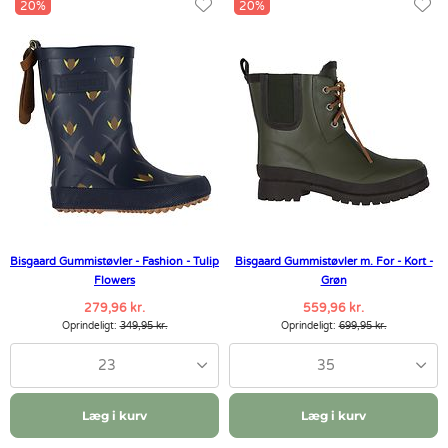
20%
20%
Bisgaard Gummistøvler - Fashion - Tulip
Bisgaard Gummistøvler m. For - Kort -
Flowers
Grøn
279,96 kr.
559,96 kr.
Oprindeligt:
349,95 kr.
Oprindeligt:
699,95 kr.
23
35
Læg i kurv
Læg i kurv