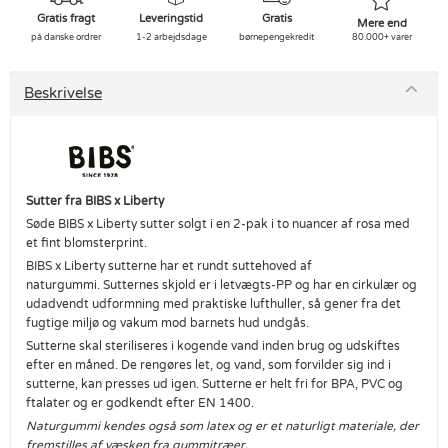
Gratis fragt
Leveringstid
Gratis
Mere end
på danske ordrer
1-2 arbejdsdage
børnepengekredit
80.000+ varer
Beskrivelse
Sutter fra BIBS x Liberty
Søde BIBS x Liberty sutter solgt i en 2-pak i to nuancer af rosa med
et fint blomsterprint.
BIBS x Liberty sutterne har et rundt suttehoved af
naturgummi. Sutternes skjold er i letvægts-PP og har en cirkulær og
udadvendt udformning med praktiske lufthuller, så gener fra det
fugtige miljø og vakum mod barnets hud undgås.
Sutterne skal steriliseres i kogende vand inden brug og udskiftes
efter en måned. De rengøres let, og vand, som forvilder sig ind i
sutterne, kan presses ud igen. Sutterne er helt fri for BPA, PVC og
ftalater og er godkendt efter EN 1400.
Naturgummi kendes også som latex og er et naturligt materiale, der
fremstilles af væsken fra gummitræer.