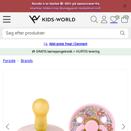
Runde 4 er startet 🤩 -50% på sæsonvarer fra
MarMar, Mikk-Line, Bundgaard, Huttelihut m.fl.
0
0
Altid gratis fragt i Danmark
💳 GRATIS børnepengekredit ⚡ HURTIG levering
Forside
Brands