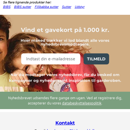
Se flere lignende produkter her:
BIBS
BIBS sutter
Filibabba sutter
Sutter
Udstyr
Vind et gavekort på 1.000 kr.
Hver måned trækker vi lod blandt alle vores
nyhedsbrevsmodtagere.
TILMELD
Når du modtager vores nyhedsbrev, får du besked om
kampagner og nyheder samt inspiration til garderoben.
Nyhedsbrevet udsendes flere gange om ugen. Ved at registrere dig,
accepterer du vores
databeskyttelsespolitik
.
Kontakt