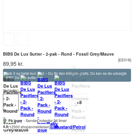
BIBS De Lux Sutter - 2-pak - Rund - Fossil Grey/Mauve
[EE018]
89,95 kr.
Køb 3 og betal kun for 2 – Du får den billigste gratis. Du kan se de udvalgte
BIBS De Lux-sutter
her
.
Varianter:
På lager
- Sendes indenfor 24 timer
4,9
(12500 shopanmeldelser)