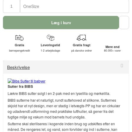
OneSize
Læg i kurv
Gratis
Leveringstid
Gratis fragt
Mere end
børnepengekredit
1-2 arbejdsdage
på danske ordrer
80.000+ varer
Beskrivelse
Sutter fra BIBS
Lækre BIBS sutter solgt i en 2-pak med en lyselilla og mørkelilla.
BIBS sutterne har et naturligt, rundt suttehoved af silikone. Sutternes
skjold har et nyt design, men er stadig i letvægts-PP og har en cirkulær
og udadvendt udformning med praktiske lufthuller, så gener fra det
fugtige miljø og vakum mod barnets hud undgås.
Sutterne skal steriliseres i kogende inden brug og udskiftes efter en
måned. De rengøres let, og vand, som forvilder sig ind i sutterne, kan