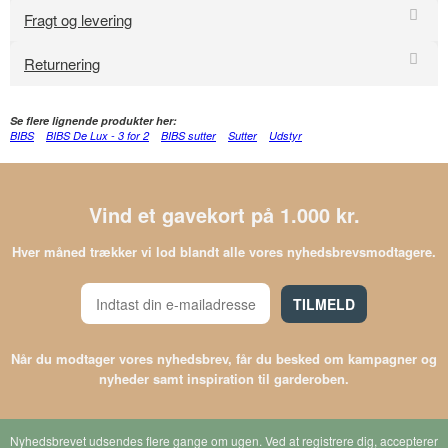
Fragt og levering
Returnering
Se flere lignende produkter her:
BIBS
BIBS De Lux - 3 for 2
BIBS sutter
Sutter
Udstyr
Vind et gavekort på 1.000 kr.
Hver måned trækker vi lod blandt alle vores nyhedsbrevsmodtagere.
TILMELD
Når du modtager vores nyhedsbrev, får du besked om kampagner og
nyheder samt inspiration til garderoben.
Nyhedsbrevet udsendes flere gange om ugen. Ved at registrere dig, accepterer