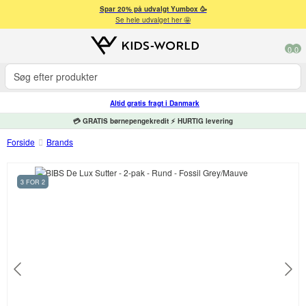
Spar 20% på udvalgt Yumbox 🥳
Se hele udvalget her 🤩
0
0
Altid gratis fragt i Danmark
💳 GRATIS børnepengekredit ⚡ HURTIG levering
Forside
Brands
3 FOR 2