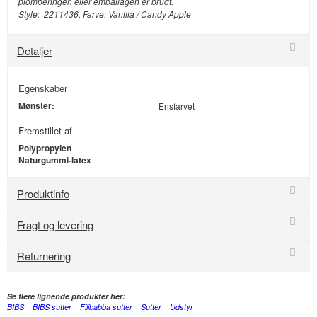
plomberingen eller emballagen er brudt.
Style: 2211436, Farve: Vanilla / Candy Apple
Detaljer
Egenskaber
Mønster:
Ensfarvet
Fremstillet af
Polypropylen
Naturgummi-latex
Produktinfo
Fragt og levering
Returnering
Se flere lignende produkter her:
BIBS
BIBS sutter
Filibabba sutter
Sutter
Udstyr