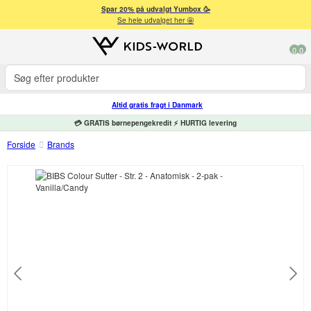
Spar 20% på udvalgt Yumbox 🥳
Se hele udvalget her 🤩
0
0
Altid gratis fragt i Danmark
💳 GRATIS børnepengekredit ⚡ HURTIG levering
Forside
Brands