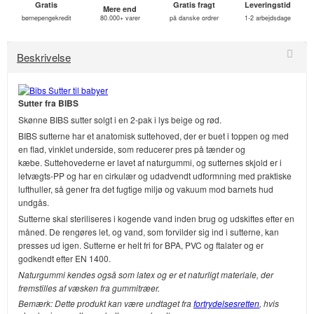
Gratis
Gratis fragt
Leveringstid
Mere end
børnepengekredit
80.000+ varer
på danske ordrer
1-2 arbejdsdage
Beskrivelse
Sutter fra BIBS
Skønne BIBS sutter solgt i en 2-pak i lys beige og rød.
BIBS sutterne har et anatomisk suttehoved, der er buet i toppen og med
en flad, vinklet underside, som reducerer pres på tænder og
kæbe. Suttehovederne er lavet af naturgummi, og sutternes skjold er i
letvægts-PP og har en cirkulær og udadvendt udformning med praktiske
lufthuller, så gener fra det fugtige miljø og vakuum mod barnets hud
undgås.
Sutterne skal steriliseres i kogende vand inden brug og udskiftes efter en
måned. De rengøres let, og vand, som forvilder sig ind i sutterne, kan
presses ud igen. Sutterne er helt fri for BPA, PVC og ftalater og er
godkendt efter EN 1400.
Naturgummi kendes også som latex og er et naturligt materiale, der
fremstilles af væsken fra gummitræer.
Bemærk: Dette produkt kan være undtaget fra
fortrydelsesretten
, hvis