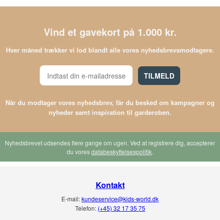
Vind et gavekort på 1.000 kr.
Hver måned trækker vi lod blandt alle vores nyhedsbrevsmodtagere.
TILMELD
Når du modtager vores nyhedsbrev, får du besked om kampagner og
nyheder samt inspiration til garderoben.
Nyhedsbrevet udsendes flere gange om ugen. Ved at registrere dig, accepterer
du vores
databeskyttelsespolitik
.
Kontakt
E-mail:
kundeservice@kids-world.dk
Telefon:
(+45) 32 17 35 75