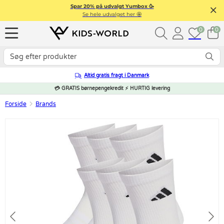
Spar 20% på udvalgt Yumbox 🥳
Se hele udvalget her 🤩
0
0
Altid gratis fragt i Danmark
💳 GRATIS børnepengekredit ⚡ HURTIG levering
Forside
Brands