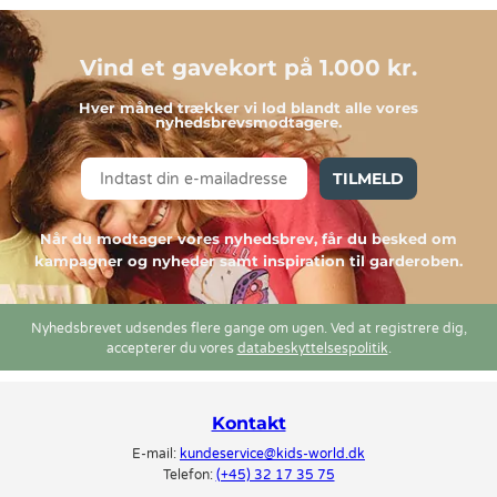
Vind et gavekort på 1.000 kr.
Hver måned trækker vi lod blandt alle vores
nyhedsbrevsmodtagere.
TILMELD
Når du modtager vores nyhedsbrev, får du besked om
kampagner og nyheder samt inspiration til garderoben.
Nyhedsbrevet udsendes flere gange om ugen. Ved at registrere dig,
accepterer du vores
databeskyttelsespolitik
.
Kontakt
E-mail:
kundeservice@kids-world.dk
Telefon:
(+45) 32 17 35 75