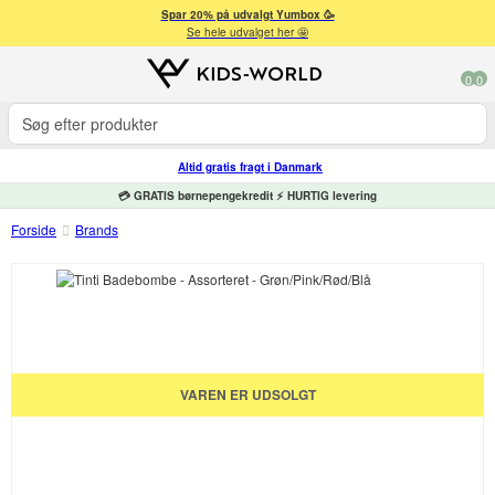
Spar 20% på udvalgt Yumbox 🥳
Se hele udvalget her 🤩
0
0
Altid gratis fragt i Danmark
💳 GRATIS børnepengekredit ⚡ HURTIG levering
Forside
Brands
VAREN ER UDSOLGT