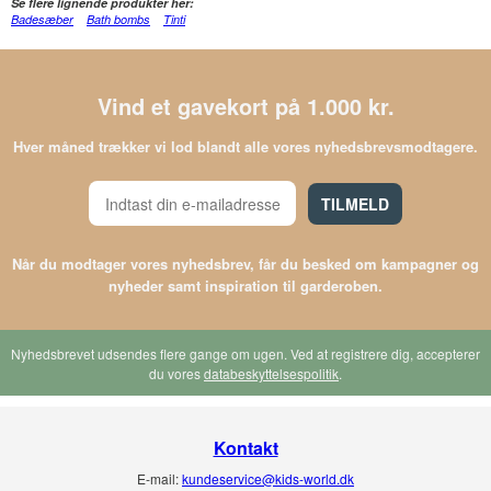
Se flere lignende produkter her:
Badesæber
Bath bombs
Tinti
Vind et gavekort på 1.000 kr.
Hver måned trækker vi lod blandt alle vores nyhedsbrevsmodtagere.
TILMELD
Når du modtager vores nyhedsbrev, får du besked om kampagner og
nyheder samt inspiration til garderoben.
Nyhedsbrevet udsendes flere gange om ugen. Ved at registrere dig, accepterer
du vores
databeskyttelsespolitik
.
Kontakt
E-mail:
kundeservice@kids-world.dk