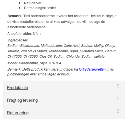
Naturfarver
Dermatologisk testet
Bemærk
: Tinti badebomberne leveres her assorteret, hvilket vil sige, at
de viste modeller blot er for at vise udvalget - du vil modtage én
assorterede badebombe.
Anbefalet alder: 3 år +
Ingredienser:
Sodium Bicarbonate, Malteodextrin, Citric Acid, Sodium Methyl Oleoyl
Taurate, Zea Mays Starch, Tetradecane, Aqua, Hydrated Silica, Parfum,
Cl 47005, Cl 42090, Olus Oil, Sodium Chloride, Sodium sulfate
Model: Badebombe, Style: 370124
Bemærk: Dette produkt kan være undtaget fra
fortrydelsesretten
, hvis
plomberingen eller emballagen er brudt.
Produktinfo
Fragt og levering
Returnering