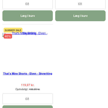
68
68
Læg i kurv
Læg i kurv
SUMMER SALE
40%
That's Mine Shorts - Elven - Skywriting
119,97 kr.
Oprindeligt:
199,95 kr.
68