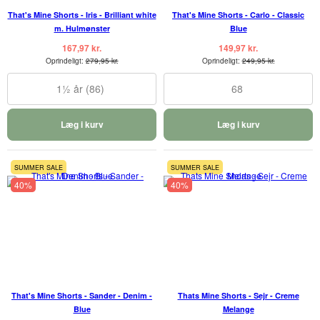
That's Mine Shorts - Iris - Brilliant white
That's Mine Shorts - Carlo - Classic
m. Hulmønster
Blue
167,97 kr.
149,97 kr.
Oprindeligt:
279,95 kr.
Oprindeligt:
249,95 kr.
1½ år (86)
68
Læg i kurv
Læg i kurv
SUMMER SALE
SUMMER SALE
40%
40%
That's Mine Shorts - Sander - Denim -
Thats Mine Shorts - Sejr - Creme
Blue
Melange