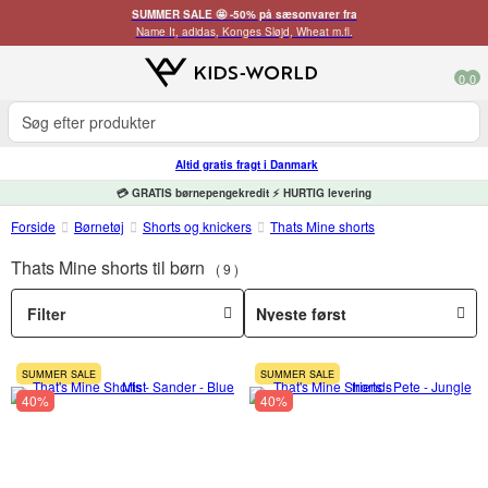
SUMMER SALE 🤩 -50% på sæsonvarer fra
Name It, adidas, Konges Sløjd, Wheat m.fl.
0
0
Altid gratis fragt i Danmark
💳 GRATIS børnepengekredit ⚡ HURTIG levering
Forside
Børnetøj
Shorts og knickers
Thats Mine shorts
Thats Mine shorts til børn
9
Filter
SUMMER SALE
SUMMER SALE
40%
40%