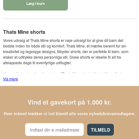
Læg i kurv
Thats Mine shorts
Vores udvalg af Thats Mine shorts er nøje udvalgt for at give dit barn det
bedste inden for både stil og komfort. Thats Mine, et mærke berømt for sin
kreativitet og legesyge designs, tilbyder shorts, der er perfekte til børn, som
elsker at udtrykke deres personlige stil. Disse shorts er ideelle til alt fra
afslappede dage til eventyrlige udflugter.
Hos os finder du et bredt udvalg af Thats Mine shorts i forskellige stilarter og
Vis mere
designs. Uanset om det er til afslapning eller lege, garanterer vi, at hvert par
shorts kombinerer mode med funktionalitet. Fra klassiske snit til moderne
mønstre, hver stil er skabt med børnenes komfort og bevægelighed i
tankerne.
Vind et gavekort på 1.000 kr.
En Thats Mine short er mere end blot en del af dit barns garderobe; det er et
stykke tøj, der fremhæver deres individualitet og kreativitet. Opdag vores
Hver måned trækker vi lod blandt alle vores nyhedsbrevsmodtagere.
sortiment og vælg de perfekte shorts, der vil blive dit barns nye favorit i deres
garderobe.
TILMELD
Thats Mine har altid haft et mål om at skabe tøj, der bringer glæde og farve