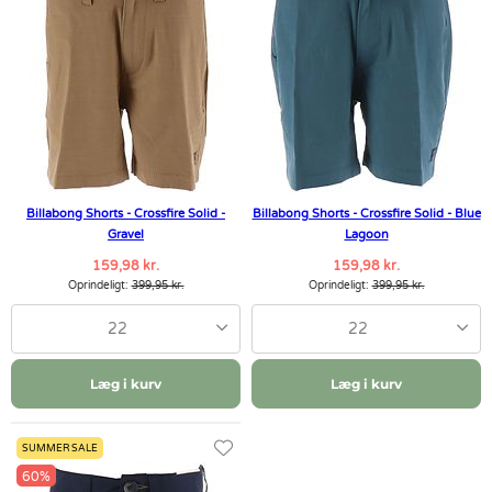
Billabong Shorts - Crossfire Solid -
Billabong Shorts - Crossfire Solid - Blue
Gravel
Lagoon
159,98 kr.
159,98 kr.
Oprindeligt:
399,95 kr.
Oprindeligt:
399,95 kr.
22
22
Læg i kurv
Læg i kurv
SUMMER SALE
60%