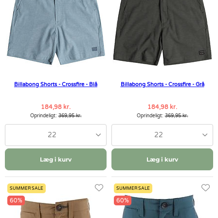
Billabong Shorts - Crossfire - Blå
Billabong Shorts - Crossfire - Grå
184,98 kr.
184,98 kr.
Oprindeligt:
369,95 kr.
Oprindeligt:
369,95 kr.
22
22
Læg i kurv
Læg i kurv
SUMMER SALE
SUMMER SALE
60%
60%