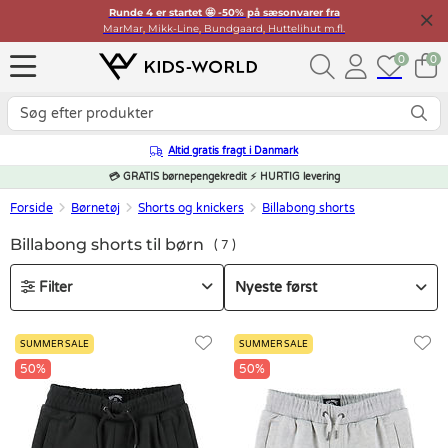
Runde 4 er startet 🤩 -50% på sæsonvarer fra
MarMar, Mikk-Line, Bundgaard, Huttelihut m.fl.
0
0
Altid gratis fragt i Danmark
💳 GRATIS børnepengekredit ⚡ HURTIG levering
Forside
Børnetøj
Shorts og knickers
Billabong shorts
Billabong shorts til børn
7
Filter
SUMMER SALE
SUMMER SALE
50%
50%