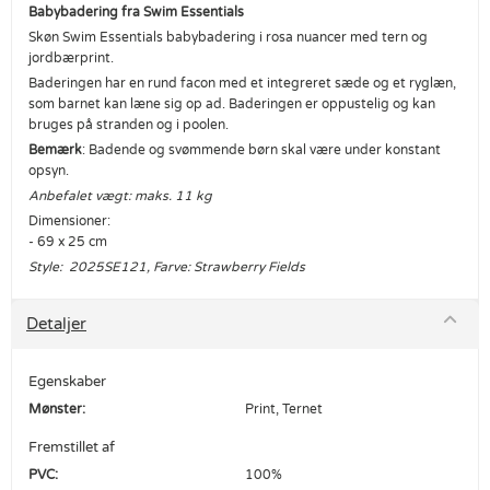
Babybadering fra Swim Essentials
Skøn Swim Essentials babybadering i rosa nuancer med tern og
jordbærprint.
Baderingen har en rund facon med et integreret sæde og et ryglæn,
som barnet kan læne sig op ad. Baderingen er oppustelig og kan
bruges på stranden og i poolen.
Bemærk
: Badende og svømmende børn skal være under konstant
opsyn.
Anbefalet vægt: maks. 11 kg
Dimensioner:
- 69 x 25 cm
Style: 2025SE121, Farve: Strawberry Fields
Detaljer
Egenskaber
Mønster:
Print, Ternet
Fremstillet af
PVC:
100%