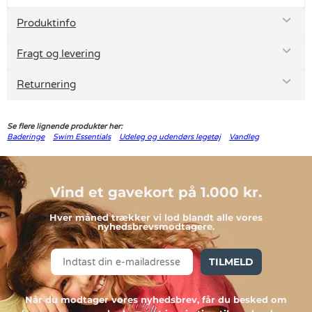
Produktinfo
Fragt og levering
Returnering
Se flere lignende produkter her:
Baderinge
Swim Essentials
Udeleg og udendørs legetøj
Vandleg
Vind et gavekort på 1.000 kr.
Hver måned trækker vi lod blandt alle vores
nyhedsbrevsmodtagere.
TILMELD
Når du modtager vores nyhedsbrev, får du besked om