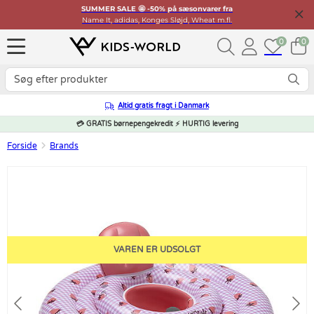
SUMMER SALE 🤩 -50% på sæsonvarer fra
Name It, adidas, Konges Sløjd, Wheat m.fl.
0
0
Altid gratis fragt i Danmark
💳 GRATIS børnepengekredit ⚡ HURTIG levering
Forside
Brands
VAREN ER UDSOLGT