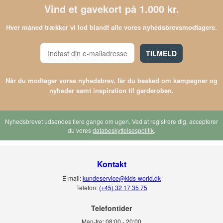
Vind et gavekort på 1.000 kr.
Hver måned trækker vi lod blandt alle vores nyhedsbrevsmodtagere.
TILMELD
Når du modtager vores nyhedsbrev, får du besked om kampagner og
nyheder samt inspiration til garderoben.
Nyhedsbrevet udsendes flere gange om ugen. Ved at registrere dig, accepterer
du vores
databeskyttelsespolitik
.
Kontakt
E-mail:
kundeservice@kids-world.dk
Telefon:
(+45) 32 17 35 75
Telefontider
Man-fre:
08:00 - 20:00