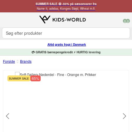
SUMMER SALE 🤩 -50% på sæsonvarer fra
Name It, adidas, Konges Sløjd, Wheat m.fl.
0
0
Altid gratis fragt i Danmark
💳 GRATIS børnepengekredit ⚡ HURTIG levering
Forside
Brands
65%
SUMMER SALE